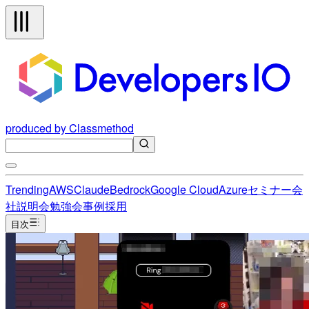
produced by Classmethod
Trending
AWS
Claude
Bedrock
Google Cloud
Azure
セミナー
会
社説明会
勉強会
事例
採用
目次