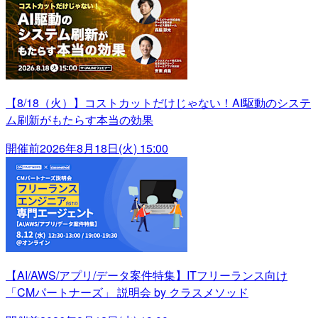
【8/18（火）】コストカットだけじゃない！AI駆動のシステ
ム刷新がもたらす本当の効果
開催前
2026年8月18日(火) 15:00
【AI/AWS/アプリ/データ案件特集】ITフリーランス向け
「CMパートナーズ」 説明会 by クラスメソッド