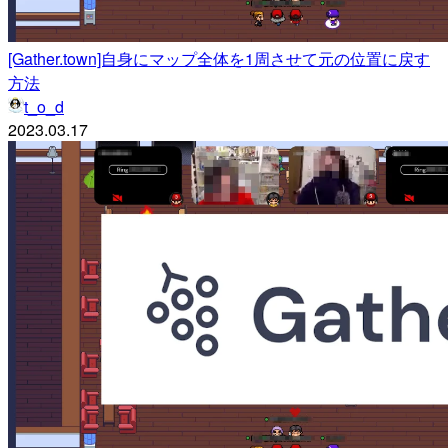
[Gather.town]自身にマップ全体を1周させて元の位置に戻す
方法
t_o_d
2023.03.17