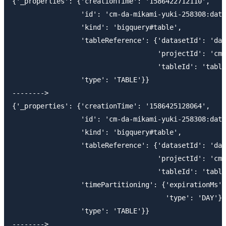
{'_properties': {'creationTime': '1586422712110',

                 'id': 'cm-da-mikami-yuki-258308:data
                 'kind': 'bigquery#table',

                 'tableReference': {'datasetId': 'dat
                                    'projectId': 'cm-
                                    'tableId': 'table
                 'type': 'TABLE'}}

-------->

{'_properties': {'creationTime': '1586425128064',

                 'id': 'cm-da-mikami-yuki-258308:data
                 'kind': 'bigquery#table',

                 'tableReference': {'datasetId': 'dat
                                    'projectId': 'cm-
                                    'tableId': 'table
                 'timePartitioning': {'expirationMs':
                                      'type': 'DAY'},

                 'type': 'TABLE'}}

-------->
