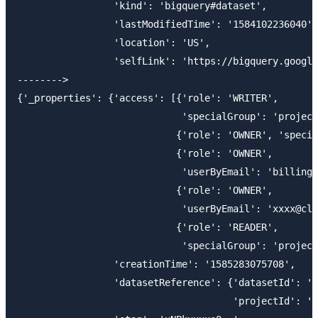
                 'kind': 'bigquery#dataset',

                 'lastModifiedTime': '1584102236040',

                 'location': 'US',

                 'selfLink': 'https://bigquery.google
-------->

{'_properties': {'access': [{'role': 'WRITER',

                             'specialGroup': 'project
                            {'role': 'OWNER', 'specia
                            {'role': 'OWNER',

                             'userByEmail': 'billing-
                            {'role': 'OWNER',

                             'userByEmail': 'xxxx@cla
                            {'role': 'READER',

                             'specialGroup': 'project
                 'creationTime': '1585283075708',

                 'datasetReference': {'datasetId': 'b
                                      'projectId': 'c