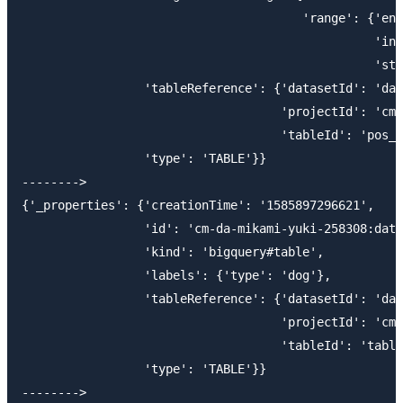
                                       'range': {'end
                                                 'int
                                                 'sta
                 'tableReference': {'datasetId': 'dat
                                    'projectId': 'cm-
                                    'tableId': 'pos_p
                 'type': 'TABLE'}}

-------->

{'_properties': {'creationTime': '1585897296621',

                 'id': 'cm-da-mikami-yuki-258308:data
                 'kind': 'bigquery#table',

                 'labels': {'type': 'dog'},

                 'tableReference': {'datasetId': 'dat
                                    'projectId': 'cm-
                                    'tableId': 'table
                 'type': 'TABLE'}}

-------->
