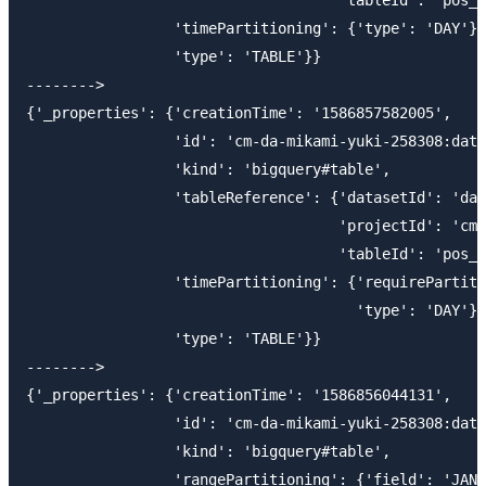
                                    'tableId': 'pos_p
                 'timePartitioning': {'type': 'DAY'},

                 'type': 'TABLE'}}

-------->

{'_properties': {'creationTime': '1586857582005',

                 'id': 'cm-da-mikami-yuki-258308:data
                 'kind': 'bigquery#table',

                 'tableReference': {'datasetId': 'dat
                                    'projectId': 'cm-
                                    'tableId': 'pos_p
                 'timePartitioning': {'requirePartiti
                                      'type': 'DAY'},

                 'type': 'TABLE'}}

-------->

{'_properties': {'creationTime': '1586856044131',

                 'id': 'cm-da-mikami-yuki-258308:data
                 'kind': 'bigquery#table',

                 'rangePartitioning': {'field': 'JANC