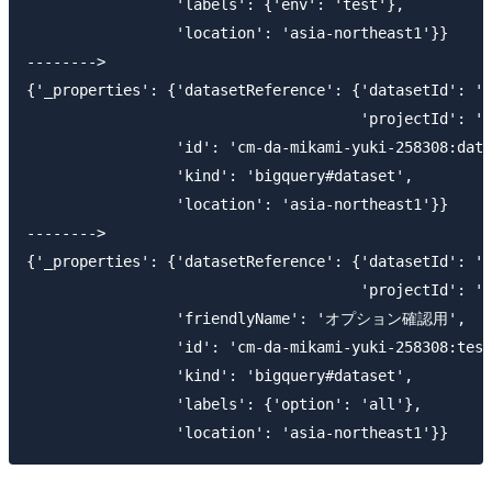
                 'labels': {'env': 'test'},

                 'location': 'asia-northeast1'}}

-------->

{'_properties': {'datasetReference': {'datasetId': 'd
                                      'projectId': 'c
                 'id': 'cm-da-mikami-yuki-258308:data
                 'kind': 'bigquery#dataset',

                 'location': 'asia-northeast1'}}

-------->

{'_properties': {'datasetReference': {'datasetId': 't
                                      'projectId': 'c
                 'friendlyName': 'オプション確認用',

                 'id': 'cm-da-mikami-yuki-258308:test
                 'kind': 'bigquery#dataset',

                 'labels': {'option': 'all'},
