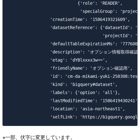
                            {'role': 'READER',

                             'specialGroup': 'project
                 'creationTime': '1586419321609',

                 'datasetReference': {'datasetId': 't
                                      'projectId': 'c
                 'defaultTableExpirationMs': '7776000
                 'description': 'オプション情報取得
                 'etag': 'dYBlxxxx3w==',

                 'friendlyName': 'オプション確認用',

                 'id': 'cm-da-mikami-yuki-258308:test
                 'kind': 'bigquery#dataset',

                 'labels': {'option': 'all'},

                 'lastModifiedTime': '1586419430241',

                 'location': 'asia-northeast1',

※一部、伏字に変更しています。