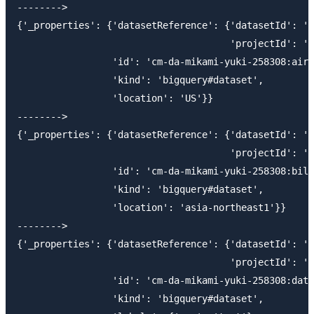
-------->

{'_properties': {'datasetReference': {'datasetId': 'a
                                      'projectId': 'c
                 'id': 'cm-da-mikami-yuki-258308:airf
                 'kind': 'bigquery#dataset',

                 'location': 'US'}}

-------->

{'_properties': {'datasetReference': {'datasetId': 'b
                                      'projectId': 'c
                 'id': 'cm-da-mikami-yuki-258308:bill
                 'kind': 'bigquery#dataset',

                 'location': 'asia-northeast1'}}

-------->

{'_properties': {'datasetReference': {'datasetId': 'd
                                      'projectId': 'c
                 'id': 'cm-da-mikami-yuki-258308:data
                 'kind': 'bigquery#dataset',
