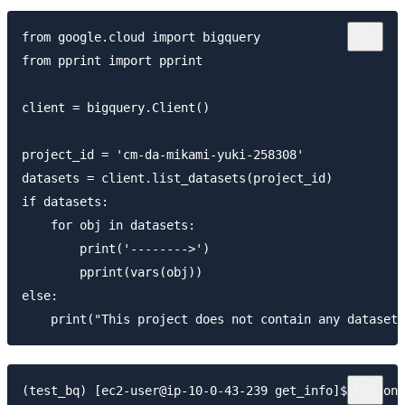
from google.cloud import bigquery

from pprint import pprint

client = bigquery.Client()

project_id = 'cm-da-mikami-yuki-258308'

datasets = client.list_datasets(project_id)

if datasets:

    for obj in datasets:

        print('-------->')

        pprint(vars(obj))

else:

(test_bq) [ec2-user@ip-10-0-43-239 get_info]$ python 