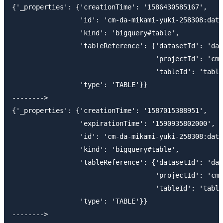
{'_properties': {'creationTime': '1586430585167',

                 'id': 'cm-da-mikami-yuki-258308:data
                 'kind': 'bigquery#table',

                 'tableReference': {'datasetId': 'dat
                                    'projectId': 'cm-
                                    'tableId': 'table
                 'type': 'TABLE'}}

-------->

{'_properties': {'creationTime': '1587015388951',

                 'expirationTime': '1590935802000',

                 'id': 'cm-da-mikami-yuki-258308:data
                 'kind': 'bigquery#table',

                 'tableReference': {'datasetId': 'dat
                                    'projectId': 'cm-
                                    'tableId': 'table
                 'type': 'TABLE'}}

-------->
