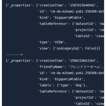
{'_properties': {'creationTime': '1587015640942',

                 'id': 'cm-da-mikami-yuki-258308:data
                 'kind': 'bigquery#table',

                 'tableReference': {'datasetId': 'dat
                                    'projectId': 'cm-
                                    'tableId': 'view_
                 'type': 'VIEW',

                 'view': {'useLegacySql': False}}}

-------->

{'_properties': {'creationTime': '1586518663164',

                 'friendlyName': 'フレンドリーネーム',

                 'id': 'cm-da-mikami-yuki-258308:data
                 'kind': 'bigquery#table',

                 'labels': {'type': 'dog'},

                 'tableReference': {'datasetId': 'dat
                                    'projectId': 'cm-
                                    'tableId': 'view_