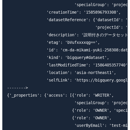
                             'specialGroup': 'project
                 'creationTime': '1585896793308',

                 'datasetReference': {'datasetId': 'd
                                      'projectId': 'c
                 'description': '説明付きのデータセット'
                 'etag': 'bVufxxxxqg==',

                 'id': 'cm-da-mikami-yuki-258308:data
                 'kind': 'bigquery#dataset',

                 'lastModifiedTime': '1586405357740',

                 'location': 'asia-northeast1',

                 'selfLink': 'https://bigquery.google
-------->

{'_properties': {'access': [{'role': 'WRITER',

                             'specialGroup': 'project
                            {'role': 'OWNER', 'specia
                            {'role': 'OWNER',

                             'userByEmail': 'test-mik