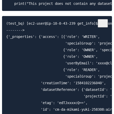
(test_bq) [ec2-user@ip-10-0-43-239 get_info]$ python 
-------->

{'_properties': {'access': [{'role': 'WRITER',

                             'specialGroup': 'project
                            {'role': 'OWNER', 'specia
                            {'role': 'OWNER',

                             'userByEmail': 'xxxx@cla
                            {'role': 'READER',

                             'specialGroup': 'project
                 'creationTime': '1584102236040',

                 'datasetReference': {'datasetId': 'a
                                      'projectId': 'c
                 'etag': 'edTJxxxxcQ==',

                 'id': 'cm-da-mikami-yuki-258308:airf