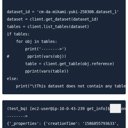
dataset_id = 'cm-da-mikami-yuki-258308.dataset_1'

dataset = client.get_dataset(dataset_id)

tables = client.list_tables(dataset)

if tables:

    for obj in tables:

        print('-------->')

#        pprint(vars(obj))

        table = client.get_table(obj.reference)

        pprint(vars(table))

else:

(test_bq) [ec2-user@ip-10-0-43-239 get_info]$ python 
-------->

{'_properties': {'creationTime': '1586855793633',
