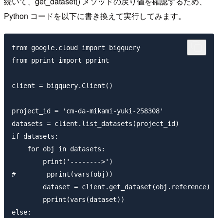
続いて、get_dataset() メソッドの戻り値を確認するため、
Python コードを以下に書き換えて実行してみます。
from google.cloud import bigquery

from pprint import pprint

client = bigquery.Client()

project_id = 'cm-da-mikami-yuki-258308'

datasets = client.list_datasets(project_id)

if datasets:

    for obj in datasets:

        print('-------->')

#        pprint(vars(obj))

        dataset = client.get_dataset(obj.reference)

        pprint(vars(dataset))

else:
