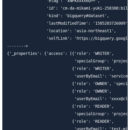
                 'etag': 'xNPkxxxxeQ==',

                 'id': 'cm-da-mikami-yuki-258308:bill
                 'kind': 'bigquery#dataset',

                 'lastModifiedTime': '1585283726009',

                 'location': 'asia-northeast1',

                 'selfLink': 'https://bigquery.google
-------->

{'_properties': {'access': [{'role': 'WRITER',

                             'specialGroup': 'project
                            {'role': 'WRITER',

                             'userByEmail': 'service-
                            {'role': 'OWNER', 'specia
                            {'role': 'OWNER',

                             'userByEmail': 'xxxx@cla
                            {'role': 'READER',

                             'specialGroup': 'project
                            {'role': 'READER',

                             'userByEmail': 'test-mik