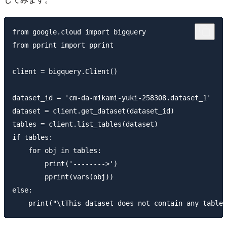
from google.cloud import bigquery

from pprint import pprint

client = bigquery.Client()

dataset_id = 'cm-da-mikami-yuki-258308.dataset_1'

dataset = client.get_dataset(dataset_id)

tables = client.list_tables(dataset)

if tables:

    for obj in tables:

        print('-------->')

        pprint(vars(obj))

else:
