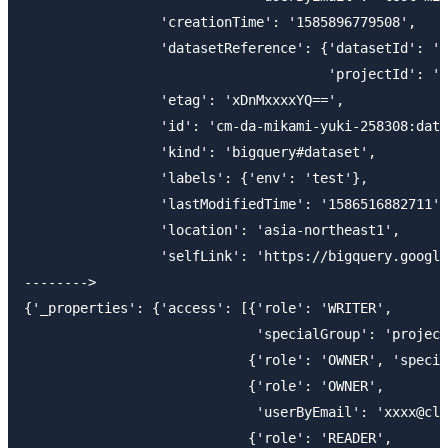
                 'creationTime': '1585896779508',

                 'datasetReference': {'datasetId': 'd
                                      'projectId': 'c
                 'etag': 'xDnMxxxxYQ==',

                 'id': 'cm-da-mikami-yuki-258308:data
                 'kind': 'bigquery#dataset',

                 'labels': {'env': 'test'},

                 'lastModifiedTime': '1586516882711',

                 'location': 'asia-northeast1',

                 'selfLink': 'https://bigquery.google
-------->

{'_properties': {'access': [{'role': 'WRITER',

                             'specialGroup': 'project
                            {'role': 'OWNER', 'specia
                            {'role': 'OWNER',

                             'userByEmail': 'xxxx@cla
                            {'role': 'READER',
