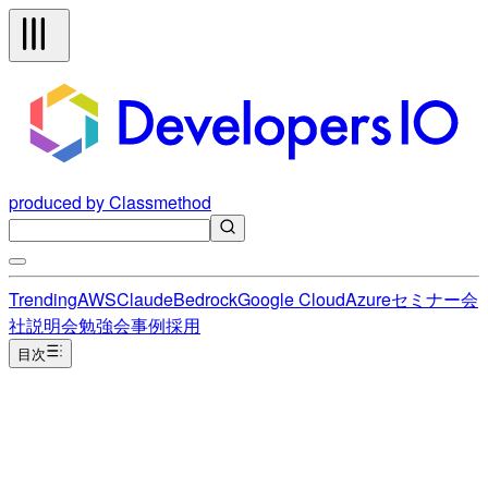
produced by Classmethod
Trending
AWS
Claude
Bedrock
Google Cloud
Azure
セミナー
会
社説明会
勉強会
事例
採用
目次