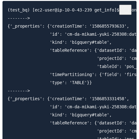
(test_bq) [ec2-user@ip-10-0-43-239 get_info]$ python 
-------->

{'_properties': {'creationTime': '1586855793633',

                 'id': 'cm-da-mikami-yuki-258308:data
                 'kind': 'bigquery#table',

                 'tableReference': {'datasetId': 'dat
                                    'projectId': 'cm-
                                    'tableId': 'pos_p
                 'timePartitioning': {'field': 'first
                 'type': 'TABLE'}}

-------->

{'_properties': {'creationTime': '1586853331458',

                 'id': 'cm-da-mikami-yuki-258308:data
                 'kind': 'bigquery#table',

                 'tableReference': {'datasetId': 'dat
                                    'projectId': 'cm-