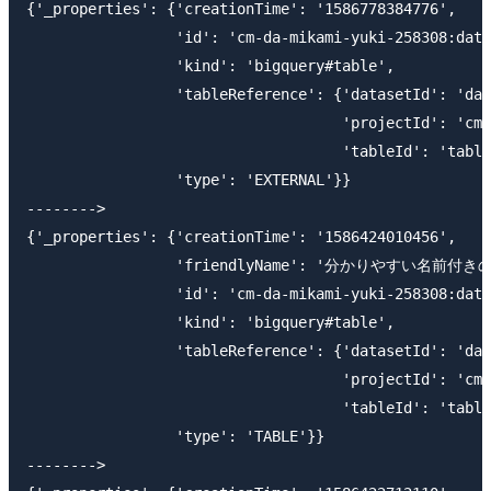
{'_properties': {'creationTime': '1586778384776',

                 'id': 'cm-da-mikami-yuki-258308:data
                 'kind': 'bigquery#table',

                 'tableReference': {'datasetId': 'dat
                                    'projectId': 'cm-
                                    'tableId': 'table
                 'type': 'EXTERNAL'}}

-------->

{'_properties': {'creationTime': '1586424010456',

                 'friendlyName': '分かりやすい名前付き
                 'id': 'cm-da-mikami-yuki-258308:data
                 'kind': 'bigquery#table',

                 'tableReference': {'datasetId': 'dat
                                    'projectId': 'cm-
                                    'tableId': 'table
                 'type': 'TABLE'}}

-------->
