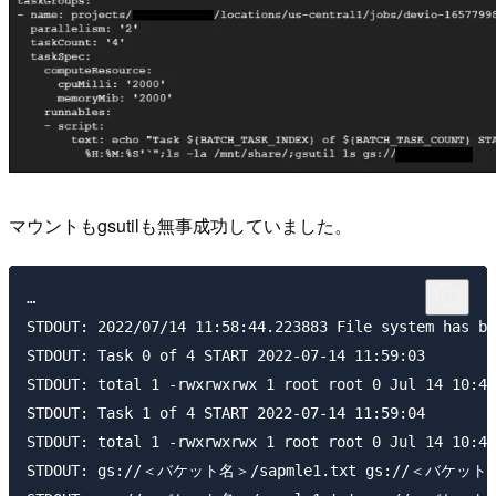
マウントもgsutilも無事成功していました。
…

STDOUT: 2022/07/14 11:58:44.223883 File system has be
STDOUT: Task 0 of 4 START 2022-07-14 11:59:03

STDOUT: total 1 -rwxrwxrwx 1 root root 0 Jul 14 10:46
STDOUT: Task 1 of 4 START 2022-07-14 11:59:04

STDOUT: total 1 -rwxrwxrwx 1 root root 0 Jul 14 10:46
STDOUT: gs://＜バケット名＞/sapmle1.txt gs://＜バケット名＞