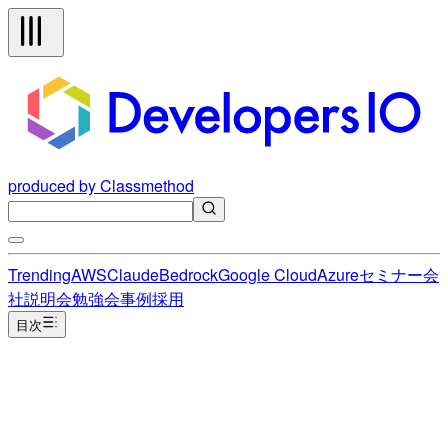
produced by Classmethod
Trending
AWS
Claude
Bedrock
Google Cloud
Azure
セミナー
会
社説明会
勉強会
事例
採用
目次