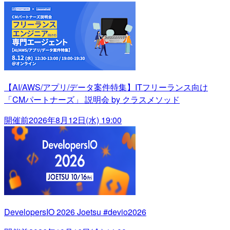
【AI/AWS/アプリ/データ案件特集】ITフリーランス向け
「CMパートナーズ」 説明会 by クラスメソッド
開催前
2026年8月12日(水) 19:00
DevelopersIO 2026 Joetsu #devio2026