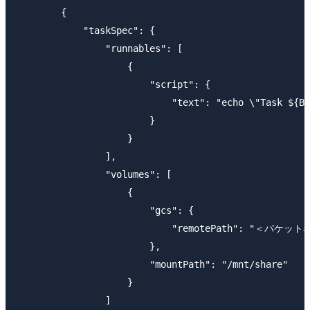
        {

            "taskSpec": {

                "runnables": [

                    {

                        "script": {

                            "text": "echo \"Task ${
                        }

                    }

                ],

                "volumes": [

                    {

                        "gcs": {

                            "remotePath": "＜バケット
                        },

                        "mountPath": "/mnt/share"

                    }

                ]
