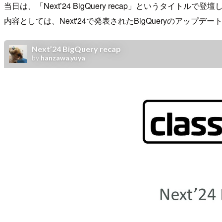
当日は、「Next’24 BigQuery recap」というタイトルで登
内容としては、Next'24で発表されたBigQueryのアップ