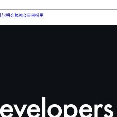
社説明会
勉強会
事例
採用