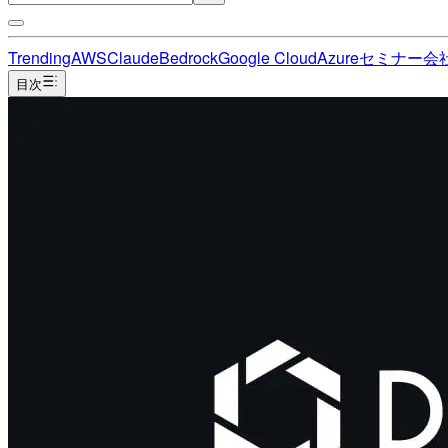
Trending
AWS
Claude
Bedrock
Google Cloud
Azure
セミナー
会
目次