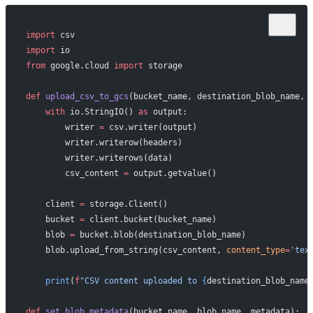
import
 csv
import
 io
from
 google.cloud 
import
 storage
def
 upload_csv_to_gcs
(bucket_name, destination_blob_name, 
    with
 io.StringIO() 
as
 output:
        writer 
=
 csv.writer(output)
        writer.writerow(headers)
        writer.writerows(data)
        csv_content 
=
 output.getvalue()
    client 
=
 storage.Client()
    bucket 
=
 client.bucket(bucket_name)
    blob 
=
 bucket.blob(destination_blob_name)
    blob.upload_from_string(csv_content, 
content_type
=
'tex
    print
(
f
"CSV content uploaded to 
{
destination_blob_name
def
 set_blob_metadata
(bucket_name, blob_name, metadata):