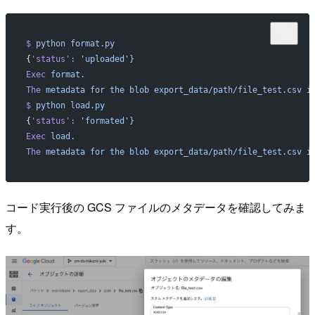
$
 python
 format.py
{
'status'
:
 'uploaded'}
Exec
 format.
The
 metadata
 for
 the
 blob
 export_data/path/file_test.csv
 i
$
 python
 load.py
{
'status'
:
 'formated'}
Exec
 load.
The
 metadata
 for
 the
 blob
 export_data/path/file_test.csv
 i
コード実行後の GCS ファイルのメタデータを確認してみま
す。