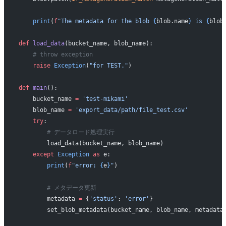
    print
(
f
"The metadata for the blob 
{
blob.name
}
 is 
{
blob
def
 load_data
(bucket_name, blob_name):
    # throw exception
    raise
 Exception
(
"for TEST."
)
def
 main
():
    bucket_name 
=
 'test-mikami'
    blob_name 
=
 'export_data/path/file_test.csv'
    try
:
        # データロード処理実行
        load_data(bucket_name, blob_name)
    except
 Exception
 as
 e:
        print
(
f
"error: 
{
e
}
"
)
        # メタデータ更新
        metadata 
=
 {
'status'
: 
'error'
}
        set_blob_metadata(bucket_name, blob_name, metadata