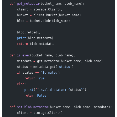
def
 get_metadata
(bucket_name, blob_name):
    client 
=
 storage.Client()
    bucket 
=
 client.bucket(bucket_name)
    blob 
=
 bucket.blob(blob_name)
    blob.reload()
    print
(blob.metadata)
    return
 blob.metadata
def
 is_exec
(bucket_name, blob_name):
    metadata 
=
 get_metadata(bucket_name, blob_name)
    status 
=
 metadata.get(
'status'
)
    if
 status 
==
 'formated'
:
        return
 True
    else
:
        print
(
f
"invalid status: 
{
status
}
"
)
        return
 False
def
 set_blob_metadata
(bucket_name, blob_name, metadata):
    client 
=
 storage.Client()