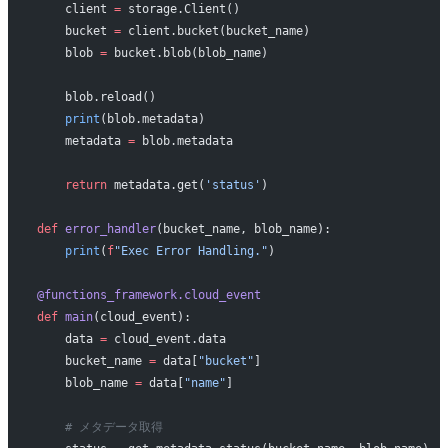
    client 
=
 storage.Client()
    bucket 
=
 client.bucket(bucket_name)
    blob 
=
 bucket.blob(blob_name)
    blob.reload()
    print
(blob.metadata)
    metadata 
=
 blob.metadata
    return
 metadata.get(
'status'
)
def
 error_handler
(bucket_name, blob_name):
    print
(
f
"Exec Error Handling."
)
@functions_framework.cloud_event
def
 main
(cloud_event):
    data 
=
 cloud_event.data
    bucket_name 
=
 data[
"bucket"
]
    blob_name 
=
 data[
"name"
]
    # メタデータ取得