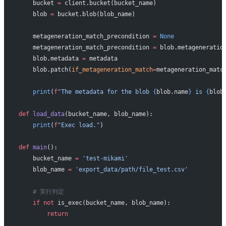
    bucket 
=
 client.bucket(bucket_name)
    blob 
=
 bucket.blob(blob_name)
    metageneration_match_precondition 
=
 None
    metageneration_match_precondition 
=
 blob.metageneratio
    blob.metadata 
=
 metadata
    blob.patch(
if_metageneration_match
=
metageneration_matc
    print
(
f
"The metadata for the blob 
{
blob.name
}
 is 
{
blob
def
 load_data
(bucket_name, blob_name):
    print
(
f
"Exec load."
)
def
 main
():
    bucket_name 
=
 'test-mikami'
    blob_name 
=
 'export_data/path/file_test.csv'
    # 実行判定
    if
 not
 is_exec(bucket_name, blob_name):
        return