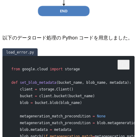
以下のデータロード処理の Python コードを用意しました。
load_error.py
from
 google.cloud 
import
 storage
def
 set_blob_metadata
(bucket_name, blob_name, metadata):
    client 
=
 storage.Client()
    bucket 
=
 client.bucket(bucket_name)
    blob 
=
 bucket.blob(blob_name)
    metageneration_match_precondition 
=
 None
    metageneration_match_precondition 
=
 blob.metageneratio
    blob.metadata 
=
 metadata
    blob.patch(
if_metageneration_match
=
metageneration_matc