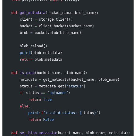
def
 get_metadata
(bucket_name, blob_name):
    client 
=
 storage.Client()
    bucket 
=
 client.bucket(bucket_name)
    blob 
=
 bucket.blob(blob_name)
    blob.reload()
    print
(blob.metadata)
    return
 blob.metadata
def
 is_exec
(bucket_name, blob_name):
    metadata 
=
 get_metadata(bucket_name, blob_name)
    status 
=
 metadata.get(
'status'
)
    if
 status 
==
 'uploaded'
:
        return
 True
    else
:
        print
(
f
"invalid status: 
{
status
}
"
)
        return
 False
def
 set_blob_metadata
(bucket_name, blob_name, metadata):