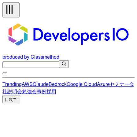
produced by Classmethod
Trending
AWS
Claude
Bedrock
Google Cloud
Azure
セミナー
会
社説明会
勉強会
事例
採用
目次