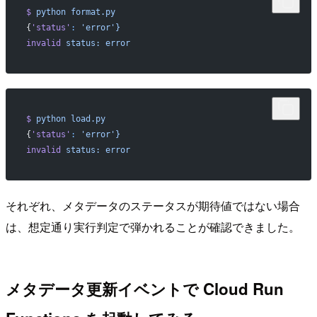
$
 python
 format.py
{
'status'
:
 'error'}
invalid
 status:
 error
$
 python
 load.py
{
'status'
:
 'error'}
invalid
 status:
 error
それぞれ、メタデータのステータスが期待値ではない場合
は、想定通り実行判定で弾かれることが確認できました。
メタデータ更新イベントで Cloud Run