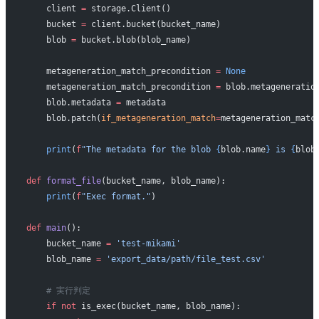
    client 
=
 storage.Client()
    bucket 
=
 client.bucket(bucket_name)
    blob 
=
 bucket.blob(blob_name)
    metageneration_match_precondition 
=
 None
    metageneration_match_precondition 
=
 blob.metageneratio
    blob.metadata 
=
 metadata
    blob.patch(
if_metageneration_match
=
metageneration_matc
    print
(
f
"The metadata for the blob 
{
blob.name
}
 is 
{
blob
def
 format_file
(bucket_name, blob_name):
    print
(
f
"Exec format."
)
def
 main
():
    bucket_name 
=
 'test-mikami'
    blob_name 
=
 'export_data/path/file_test.csv'
    # 実行判定
    if
 not
 is_exec(bucket_name, blob_name):