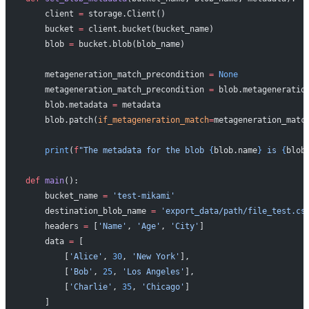
    client 
=
 storage.Client()
    bucket 
=
 client.bucket(bucket_name)
    blob 
=
 bucket.blob(blob_name)
    metageneration_match_precondition 
=
 None
    metageneration_match_precondition 
=
 blob.metageneratio
    blob.metadata 
=
 metadata
    blob.patch(
if_metageneration_match
=
metageneration_matc
    print
(
f
"The metadata for the blob 
{
blob.name
}
 is 
{
blob
def
 main
():
    bucket_name 
=
 'test-mikami'
    destination_blob_name 
=
 'export_data/path/file_test.cs
    headers 
=
 [
'Name'
, 
'Age'
, 
'City'
]
    data 
=
 [
        [
'Alice'
, 
30
, 
'New York'
],
        [
'Bob'
, 
25
, 
'Los Angeles'
],
        [
'Charlie'
, 
35
, 
'Chicago'
]
    ]