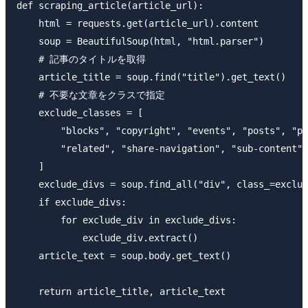
def scraping_article(article_url):

    html = requests.get(article_url).content

    soup = BeautifulSoup(html, "html.parser")

    # 記事のタイトルを取得

    article_title = soup.find("title").get_text()

    # 不要な文章をクラスで指定

    exclude_classes = [

        "blocks", "copyright", "events", "posts", "po
        "related", "share-navigation", "sub-content"

    ]

    exclude_divs = soup.find_all("div", class_=exclud
    if exclude_divs:

        for exclude_div in exclude_divs:

            exclude_div.extract()

    article_text = soup.body.get_text()

    return article_title, article_text
