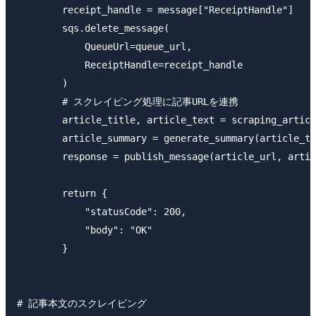
        receipt_handle = message["ReceiptHandle"]

        sqs.delete_message(

            QueueUrl=queue_url,

            ReceiptHandle=receipt_handle

        )

        # スクレイピング処理に記事URLを連携

        article_title, article_text = scraping_articl
        article_summary = generate_summary(article_te
        response = publish_message(article_url, artic
        return {

            "statusCode": 200,

            "body": "OK"

        }

# 記事本文のスクレイピング
