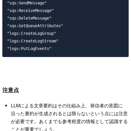
"sqs:SendMessage"

"sqs:ReceiveMessage"

"sqs:DeleteMessage"

"sqs:GetQueueAttributes"

"logs:CreateLogGroup"

"logs:CreateLogStream"

注意点
LLMによる文章要約はその仕組み上、発信者の意図に
沿った要約が生成されるとは限らないという点には注意
が必要です。あくまでも参考程度の情報として認識する
ことが重要でしょう。