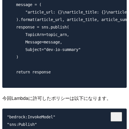
    message = (

        "article_url: {}\narticle_title: {}\narticle_
    ).format(article_url, article_title, article_summ
    response = sns.publish(

        TopicArn=topic_arn,

        Message=message,

        Subject="dev-io-summary"

    )

    return response

今回Lambdaに許可したポリシーは以下になります。
"bedrock:InvokeModel"

"sns:Publish"
