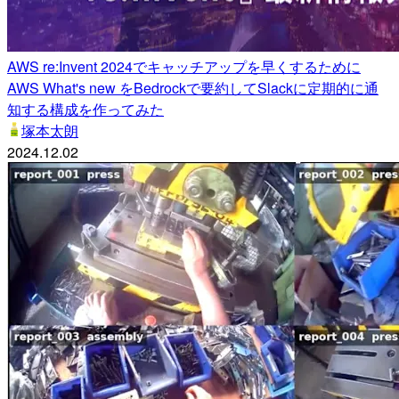
AWS re:Invent 2024でキャッチアップを早くするために
AWS What's new をBedrockで要約してSlackに定期的に通
知する構成を作ってみた
塚本太朗
2024.12.02