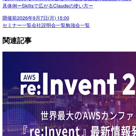
具体例ーSkillsで広がるClaudeの使い方ー
開催前
2026年9月7日(月) 15:00
セミナー一覧
会社説明会一覧
勉強会一覧
関連記事