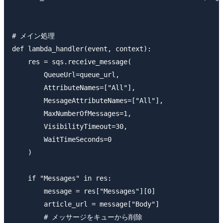
# メイン処理

def lambda_handler(event, context):

    res = sqs.receive_message(

        QueueUrl=queue_url,

        AttributeNames=["All"],

        MessageAttributeNames=["All"],

        MaxNumberOfMessages=1,

        VisibilityTimeout=30,

        WaitTimeSeconds=0

    )

    if "Messages" in res:

        message = res["Messages"][0]

        article_url = message["Body"]

        # メッサージをキューから削除
