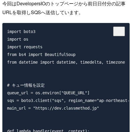
今回はDevelopersIOのトップページから前日日付分の記事
URLを取得しSQSへ送信しています。
import boto3

import os

import requests

from bs4 import BeautifulSoup

from datetime import datetime, timedelta, timezone

# キュー情報を設定

queue_url = os.environ["QUEUE_URL"]

sqs = boto3.client("sqs", region_name="ap-northeast-1
main_url = "https://dev.classmethod.jp"

def lambda_handler(event, context):
