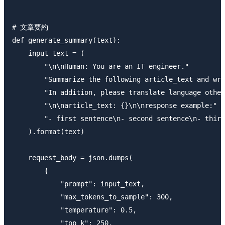
# 文章要約

def generate_summary(text):

    input_text = (

        "\n\nHuman: You are an IT engineer."

        "Summarize the following article_text and wri
        "In addition, please translate language other
        "\n\narticle_text: {}\n\nresponse example:"

        "- first sentence\n- second sentence\n- third
    ).format(text)

    request_body = json.dumps(

        {

            "prompt": input_text,

            "max_tokens_to_sample": 300,

            "temperature": 0.5,

            "top_k": 250,
