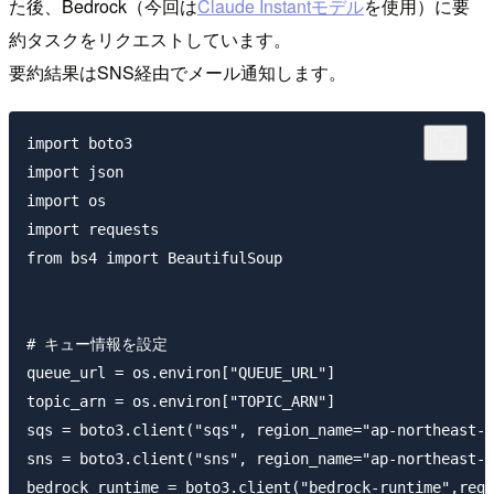
た後、Bedrock（今回は
Claude Instantモデル
を使用）に要
約タスクをリクエストしています。
要約結果はSNS経由でメール通知します。
import boto3

import json

import os

import requests

from bs4 import BeautifulSoup

# キュー情報を設定

queue_url = os.environ["QUEUE_URL"]

topic_arn = os.environ["TOPIC_ARN"]

sqs = boto3.client("sqs", region_name="ap-northeast-1
sns = boto3.client("sns", region_name="ap-northeast-1
bedrock_runtime = boto3.client("bedrock-runtime",regi