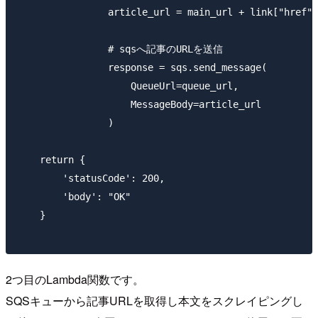
                article_url = main_url + link["href"]

                # sqsへ記事のURLを送信

                response = sqs.send_message(

                    QueueUrl=queue_url,

                    MessageBody=article_url

                )

    return {

        'statusCode': 200,

        'body': "OK"

    }

2つ目のLambda関数です。
SQSキューから記事URLを取得し本文をスクレイピングし