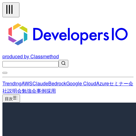
produced by Classmethod
Trending
AWS
Claude
Bedrock
Google Cloud
Azure
セミナー
会
社説明会
勉強会
事例
採用
目次