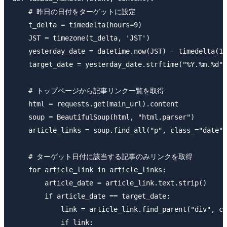
    # 昨日の日付をターゲットに設定

    t_delta = timedelta(hours=9)

    JST = timezone(t_delta, 'JST')

    yesterday_date = datetime.now(JST) - timedelta(1)

    target_date = yesterday_date.strftime("%Y.%m.%d")

    # トップページから記事リンク一覧を取得

    html = requests.get(main_url).content

    soup = BeautifulSoup(html, "html.parser")

    article_links = soup.find_all("p", class_="date")

    # ターゲット日付に該当する記事のみリンクを取得

    for article_link in article_links:

        article_date = article_link.text.strip()

        if article_date == target_date:

            link = article_link.find_parent("div", cl
            if link:
