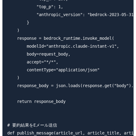
            "top_p": 1,

            "anthropic_version": "bedrock-2023-05-31"

        }

    )

    response = bedrock_runtime.invoke_model(

        modelId="anthropic.claude-instant-v1",

        body=request_body,

        accept="*/*",

        contentType="application/json"

    )

    response_body = json.loads(response.get("body").r
    return response_body

# 要約結果をEメール送信

def publish_message(article_url, article_title, artic