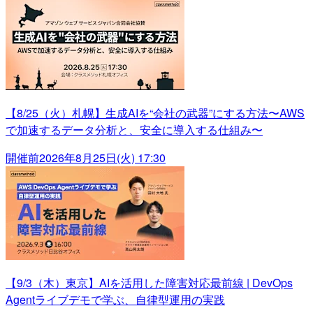
【8/25（火）札幌】生成AIを“会社の武器”にする方法〜AWS
で加速するデータ分析と、安全に導入する仕組み〜
開催前
2026年8月25日(火) 17:30
【9/3（木）東京】AIを活用した障害対応最前線 | DevOps
Agentライブデモで学ぶ、自律型運用の実践