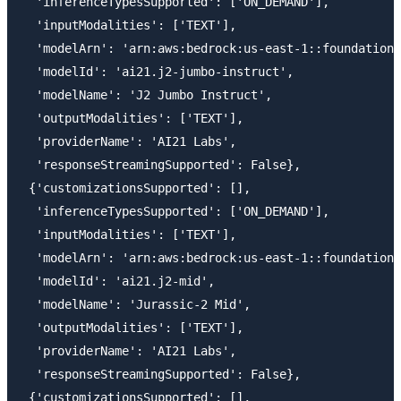
  'inferenceTypesSupported': ['ON_DEMAND'],

  'inputModalities': ['TEXT'],

  'modelArn': 'arn:aws:bedrock:us-east-1::foundation-
  'modelId': 'ai21.j2-jumbo-instruct',

  'modelName': 'J2 Jumbo Instruct',

  'outputModalities': ['TEXT'],

  'providerName': 'AI21 Labs',

  'responseStreamingSupported': False},

 {'customizationsSupported': [],

  'inferenceTypesSupported': ['ON_DEMAND'],

  'inputModalities': ['TEXT'],

  'modelArn': 'arn:aws:bedrock:us-east-1::foundation-
  'modelId': 'ai21.j2-mid',

  'modelName': 'Jurassic-2 Mid',

  'outputModalities': ['TEXT'],

  'providerName': 'AI21 Labs',

  'responseStreamingSupported': False},

 {'customizationsSupported': [],
