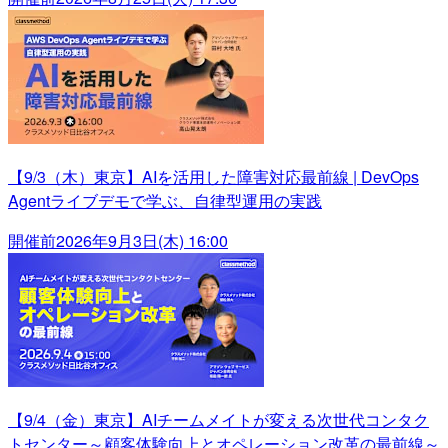
【9/3（木）東京】AIを活用した障害対応最前線 | DevOps
Agentライブデモで学ぶ、自律型運用の実践
開催前
2026年9月3日(木) 16:00
【9/4（金）東京】AIチームメイトが変える次世代コンタク
トセンター～顧客体験向上とオペレーション改革の最前線～