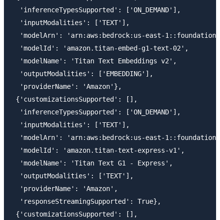
  'inferenceTypesSupported': ['ON_DEMAND'],

  'inputModalities': ['TEXT'],

  'modelArn': 'arn:aws:bedrock:us-east-1::foundation-
  'modelId': 'amazon.titan-embed-g1-text-02',

  'modelName': 'Titan Text Embeddings v2',

  'outputModalities': ['EMBEDDING'],

  'providerName': 'Amazon'},

 {'customizationsSupported': [],

  'inferenceTypesSupported': ['ON_DEMAND'],

  'inputModalities': ['TEXT'],

  'modelArn': 'arn:aws:bedrock:us-east-1::foundation-
  'modelId': 'amazon.titan-text-express-v1',

  'modelName': 'Titan Text G1 - Express',

  'outputModalities': ['TEXT'],

  'providerName': 'Amazon',

  'responseStreamingSupported': True},

 {'customizationsSupported': [],
