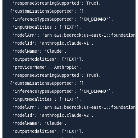
  'responseStreamingSupported': True},

 {'customizationsSupported': [],

  'inferenceTypesSupported': ['ON_DEMAND'],

  'inputModalities': ['TEXT'],

  'modelArn': 'arn:aws:bedrock:us-east-1::foundation-
  'modelId': 'anthropic.claude-v1',

  'modelName': 'Claude',

  'outputModalities': ['TEXT'],

  'providerName': 'Anthropic',

  'responseStreamingSupported': True},

 {'customizationsSupported': [],

  'inferenceTypesSupported': ['ON_DEMAND'],

  'inputModalities': ['TEXT'],

  'modelArn': 'arn:aws:bedrock:us-east-1::foundation-
  'modelId': 'anthropic.claude-v2',

  'modelName': 'Claude',

  'outputModalities': ['TEXT'],
