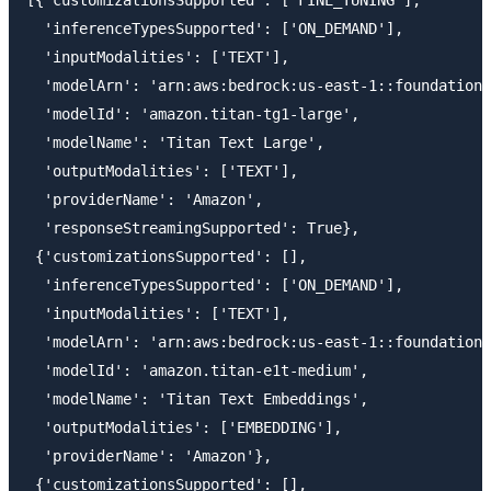
[{'customizationsSupported': ['FINE_TUNING'],

  'inferenceTypesSupported': ['ON_DEMAND'],

  'inputModalities': ['TEXT'],

  'modelArn': 'arn:aws:bedrock:us-east-1::foundation-
  'modelId': 'amazon.titan-tg1-large',

  'modelName': 'Titan Text Large',

  'outputModalities': ['TEXT'],

  'providerName': 'Amazon',

  'responseStreamingSupported': True},

 {'customizationsSupported': [],

  'inferenceTypesSupported': ['ON_DEMAND'],

  'inputModalities': ['TEXT'],

  'modelArn': 'arn:aws:bedrock:us-east-1::foundation-
  'modelId': 'amazon.titan-e1t-medium',

  'modelName': 'Titan Text Embeddings',

  'outputModalities': ['EMBEDDING'],

  'providerName': 'Amazon'},

 {'customizationsSupported': [],
