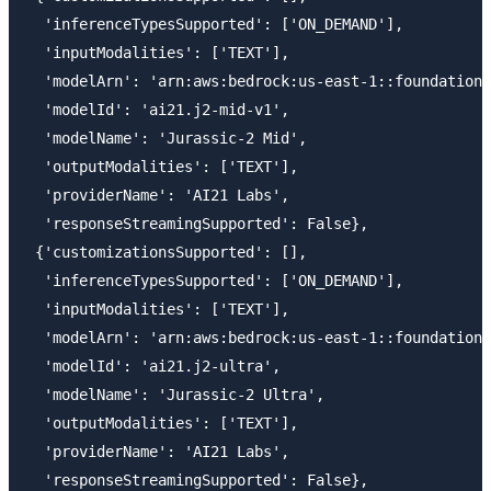
  'inferenceTypesSupported': ['ON_DEMAND'],

  'inputModalities': ['TEXT'],

  'modelArn': 'arn:aws:bedrock:us-east-1::foundation-
  'modelId': 'ai21.j2-mid-v1',

  'modelName': 'Jurassic-2 Mid',

  'outputModalities': ['TEXT'],

  'providerName': 'AI21 Labs',

  'responseStreamingSupported': False},

 {'customizationsSupported': [],

  'inferenceTypesSupported': ['ON_DEMAND'],

  'inputModalities': ['TEXT'],

  'modelArn': 'arn:aws:bedrock:us-east-1::foundation-
  'modelId': 'ai21.j2-ultra',

  'modelName': 'Jurassic-2 Ultra',

  'outputModalities': ['TEXT'],

  'providerName': 'AI21 Labs',

  'responseStreamingSupported': False},
