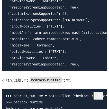
  'providerName': 'Anthropic',

  'responseStreamingSupported': True},

 {'customizationsSupported': [],

  'inferenceTypesSupported': ['ON_DEMAND'],

  'inputModalities': ['TEXT'],

  'modelArn': 'arn:aws:bedrock:us-east-1::foundation-
  'modelId': 'cohere.command-text-v14',

  'modelName': 'Command',

  'outputModalities': ['TEXT'],

  'providerName': 'Cohere',

それでは続いて
です。
bedrock-runtime
>>> bedrock_runtime = boto3.client("bedrock-runtime",
>>> bedrock_runtime.

bedrock_runtime.can_paginate(                       b