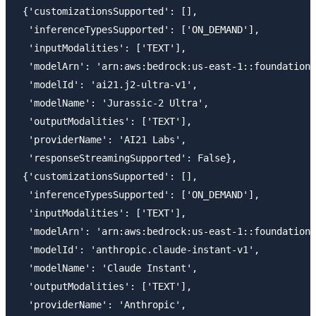
 {'customizationsSupported': [],

  'inferenceTypesSupported': ['ON_DEMAND'],

  'inputModalities': ['TEXT'],

  'modelArn': 'arn:aws:bedrock:us-east-1::foundation-
  'modelId': 'ai21.j2-ultra-v1',

  'modelName': 'Jurassic-2 Ultra',

  'outputModalities': ['TEXT'],

  'providerName': 'AI21 Labs',

  'responseStreamingSupported': False},

 {'customizationsSupported': [],

  'inferenceTypesSupported': ['ON_DEMAND'],

  'inputModalities': ['TEXT'],

  'modelArn': 'arn:aws:bedrock:us-east-1::foundation-
  'modelId': 'anthropic.claude-instant-v1',

  'modelName': 'Claude Instant',

  'outputModalities': ['TEXT'],

  'providerName': 'Anthropic',
