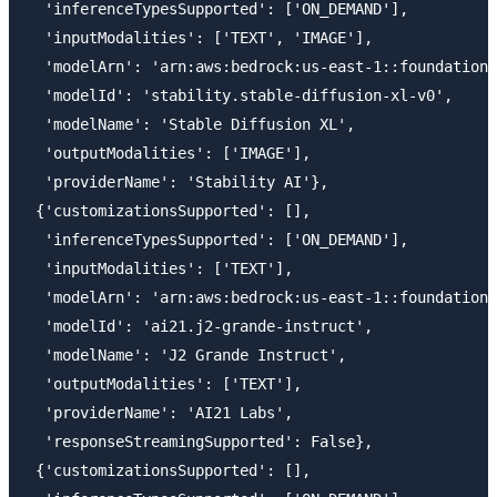
  'inferenceTypesSupported': ['ON_DEMAND'],

  'inputModalities': ['TEXT', 'IMAGE'],

  'modelArn': 'arn:aws:bedrock:us-east-1::foundation-
  'modelId': 'stability.stable-diffusion-xl-v0',

  'modelName': 'Stable Diffusion XL',

  'outputModalities': ['IMAGE'],

  'providerName': 'Stability AI'},

 {'customizationsSupported': [],

  'inferenceTypesSupported': ['ON_DEMAND'],

  'inputModalities': ['TEXT'],

  'modelArn': 'arn:aws:bedrock:us-east-1::foundation-
  'modelId': 'ai21.j2-grande-instruct',

  'modelName': 'J2 Grande Instruct',

  'outputModalities': ['TEXT'],

  'providerName': 'AI21 Labs',

  'responseStreamingSupported': False},

 {'customizationsSupported': [],
