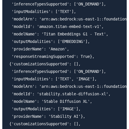
  'inferenceTypesSupported': ['ON_DEMAND'],

  'inputModalities': ['TEXT'],

  'modelArn': 'arn:aws:bedrock:us-east-1::foundation-
  'modelId': 'amazon.titan-embed-text-v1',

  'modelName': 'Titan Embeddings G1 - Text',

  'outputModalities': ['EMBEDDING'],

  'providerName': 'Amazon',

  'responseStreamingSupported': True},

 {'customizationsSupported': [],

  'inferenceTypesSupported': ['ON_DEMAND'],

  'inputModalities': ['TEXT', 'IMAGE'],

  'modelArn': 'arn:aws:bedrock:us-east-1::foundation-
  'modelId': 'stability.stable-diffusion-xl',

  'modelName': 'Stable Diffusion XL',

  'outputModalities': ['IMAGE'],

  'providerName': 'Stability AI'},

 {'customizationsSupported': [],
