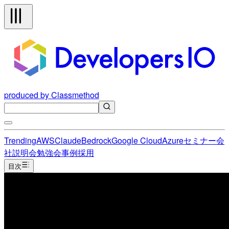
produced by Classmethod
Trending
AWS
Claude
Bedrock
Google Cloud
Azure
セミナー
会
社説明会
勉強会
事例
採用
目次