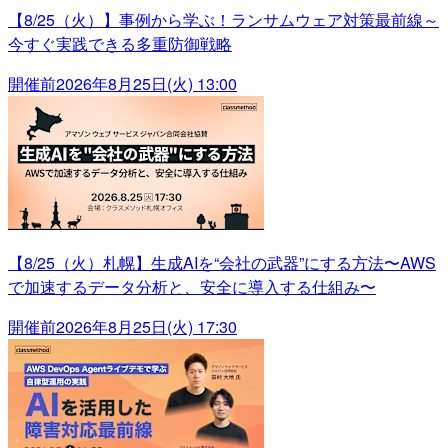
【8/25（火）】事例から学ぶ！ランサムウェア対策最前線～
今すぐ実践できる多重防御戦略
開催前
2026年8月25日(火) 13:00
【8/25（火）札幌】生成AIを“会社の武器”にする方法〜AWS
で加速するデータ分析と、安全に導入する仕組み〜
開催前
2026年8月25日(火) 17:30