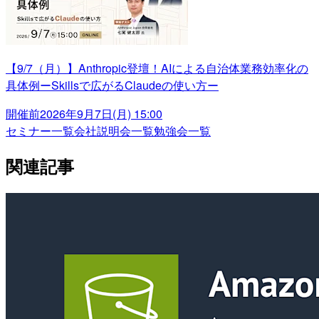
【9/7（月）】Anthropic登壇！AIによる自治体業務効率化の
具体例ーSkillsで広がるClaudeの使い方ー
開催前
2026年9月7日(月) 15:00
セミナー一覧
会社説明会一覧
勉強会一覧
関連記事