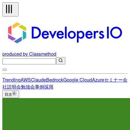
produced by Classmethod
Trending
AWS
Claude
Bedrock
Google Cloud
Azure
セミナー
会
社説明会
勉強会
事例
採用
目次