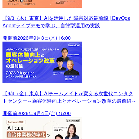
【9/3（木）東京】AIを活用した障害対応最前線 | DevOps
Agentライブデモで学ぶ、自律型運用の実践
開催前
2026年9月3日(木) 16:00
【9/4（金）東京】AIチームメイトが変える次世代コンタク
トセンター～顧客体験向上とオペレーション改革の最前線～
開催前
2026年9月4日(金) 15:00