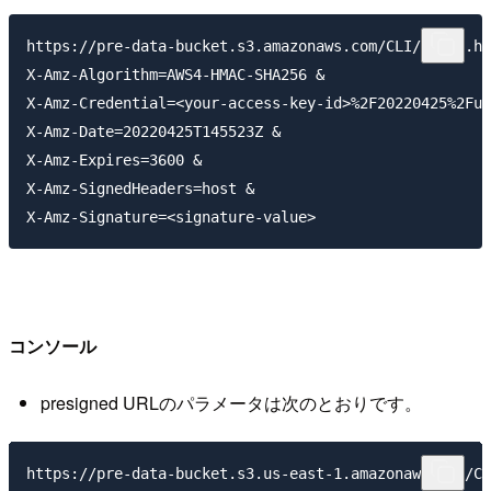
https://pre-data-bucket.s3.amazonaws.com/CLI/index.ht
X-Amz-Algorithm=AWS4-HMAC-SHA256 &

X-Amz-Credential=<your-access-key-id>%2F20220425%2Fus
X-Amz-Date=20220425T145523Z &

X-Amz-Expires=3600 &

X-Amz-SignedHeaders=host &

コンソール
presigned URLのパラメータは次のとおりです。
https://pre-data-bucket.s3.us-east-1.amazonaws.com/Co