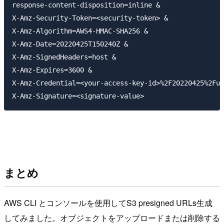
response-content-disposition=inline &

X-Amz-Security-Token=<security-token> &

X-Amz-Algorithm=AWS4-HMAC-SHA256 &

X-Amz-Date=20220425T150240Z &

X-Amz-SignedHeaders=host &

X-Amz-Expires=3600 &

X-Amz-Credential=<your-access-key-id>%2F20220425%2Fus
まとめ
AWS CLI とコンソールを使用してS3 presigned URLs生成
してみました。オブジェクトをアップロードまたは削除する