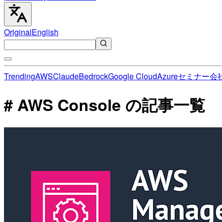
Original
English
Trending
AWS
Claude
Bedrock
Google Cloud
Azure
セミナー
会
# AWS Console の記事一覧