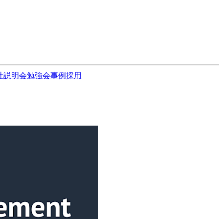
社説明会
勉強会
事例
採用