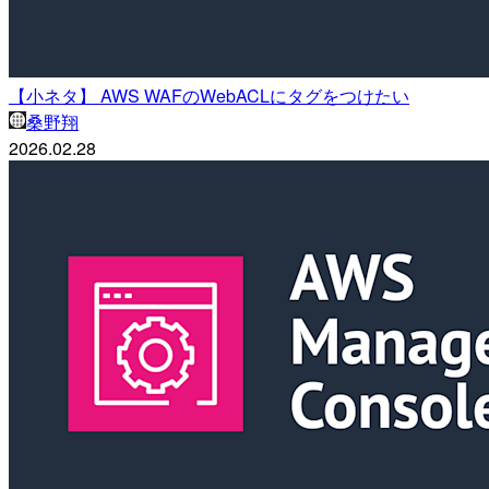
【小ネタ】 AWS WAFのWebACLにタグをつけたい
桑野翔
2026.02.28