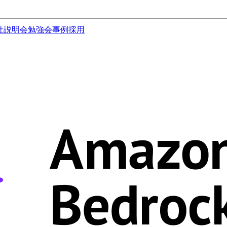
社説明会
勉強会
事例
採用