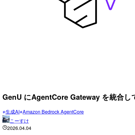
GenU にAgentCore Gateway 
生成AI
Amazon Bedrock AgentCore
こーすけ
2026.04.04