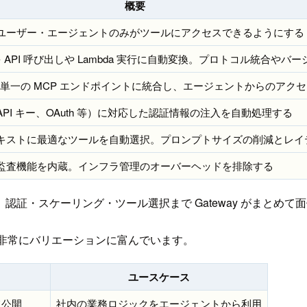
概要
れたユーザー・エージェントのみがツールにアクセスできるようにする
 API 呼び出しや Lambda 実行に自動変換。プロトコル統合や
ールを単一の MCP エンドポイントに統合し、エージェントからのアク
I キー、OAuth 等）に対応した認証情報の注入を自動処理する
キストに最適なツールを自動選択。プロンプトサイズの削減とレイ
監査機能を内蔵。インフラ管理のオーバーヘッドを排除する
、認証・スケーリング・ツール選択まで Gateway がまとめて
）は非常にバリエーションに富んでいます。
ユースケース
て公開
社内の業務ロジックをエージェントから利用