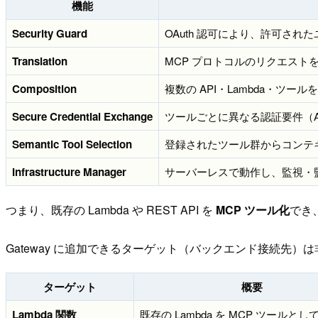
機能
Security Guard
OAuth 認可により、許可さ
Translation
MCP プロトコルのリクエストを
Composition
複数の API・Lambda・ツ
Secure Credential Exchange
ツールごとに異なる認証要件（AP
Semantic Tool Selection
登録されたツール群からコンテ
Infrastructure Manager
サーバーレスで動作し、監視・
つまり、既存の Lambda や REST API を
MCP ツール化
でき
Gateway に追加できるターゲット（バックエンド接続先
ターゲット
概要
Lambda 関数
既存の Lambda を MCP ツールとし