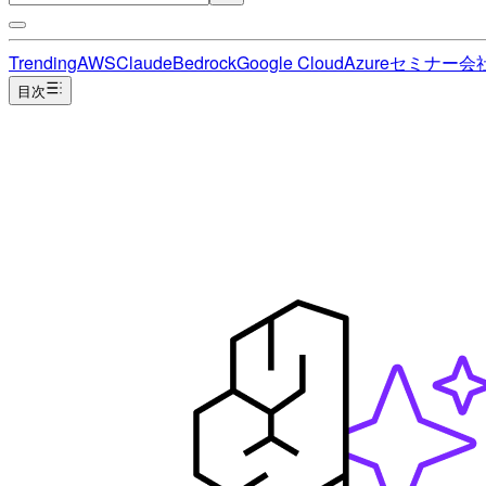
Trending
AWS
Claude
Bedrock
Google Cloud
Azure
セミナー
会
目次