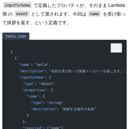
で定義したプロパティが、そのまま Lambda
inputSchema
側 の
として渡されます。今回は
を受け取っ
event
name
て挨拶を返す、という定義です。
tools.json
[
  {
    "name"
: 
"hello"
,
    "description"
: 
"名前を受け取って挨拶メッセージを返します。"
,
    "inputSchema"
: {
      "type"
: 
"object"
,
      "properties"
: {
        "name"
: {
          "type"
: 
"string"
,
          "description"
: 
"挨拶する相手の名前"
        }
      },
      "required"
: [
"name"
]