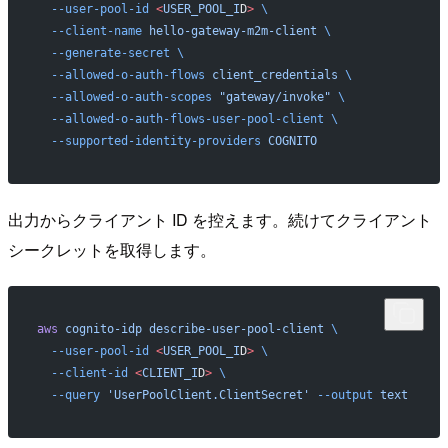
  --user-pool-id
 <
USER_POOL_I
D
>
 \
  --client-name
 hello-gateway-m2m-client
 \
  --generate-secret
 \
  --allowed-o-auth-flows
 client_credentials
 \
  --allowed-o-auth-scopes
 "gateway/invoke"
 \
  --allowed-o-auth-flows-user-pool-client
 \
  --supported-identity-providers
 COGNITO
出力からクライアント ID を控えます。続けてクライアント
シークレットを取得します。
aws
 cognito-idp
 describe-user-pool-client
 \
  --user-pool-id
 <
USER_POOL_I
D
>
 \
  --client-id
 <
CLIENT_I
D
>
 \
  --query
 'UserPoolClient.ClientSecret'
 --output
 text