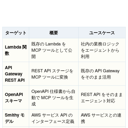
ターゲット
概要
ユースケース
既存の Lambda を
社内の業務ロジック
Lambda 関
MCP ツールとして公
をエージェントから
数
開
利用
API
REST API ステージを
既存の API Gateway
Gateway
MCP ツールに変換
をそのまま活用
REST API
OpenAPI 仕様書から自
OpenAPI
REST API をそのまま
動で MCP ツールを生
スキーマ
エージェント対応
成
Smithy モ
AWS サービス API の
AWS サービスとの連
デル
インターフェース定義
携