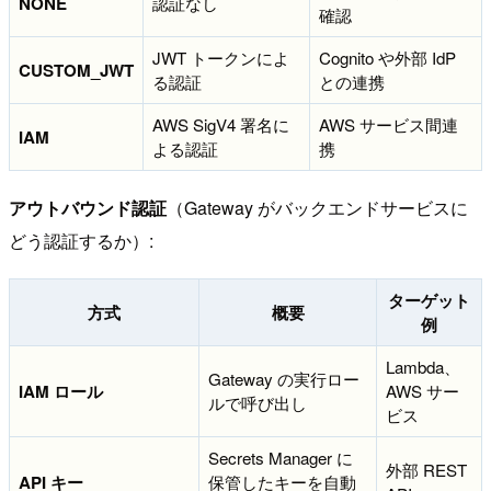
NONE
認証なし
確認
JWT トークンによ
Cognito や外部 IdP
CUSTOM_JWT
る認証
との連携
AWS SigV4 署名に
AWS サービス間連
IAM
よる認証
携
アウトバウンド認証
（Gateway がバックエンドサービスに
どう認証するか）:
ターゲット
方式
概要
例
Lambda、
Gateway の実行ロー
IAM ロール
AWS サー
ルで呼び出し
ビス
Secrets Manager に
外部 REST
API キー
保管したキーを自動