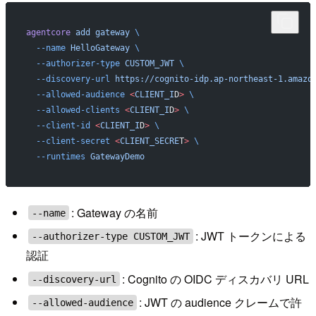
agentcore
 add
 gateway
 \
  --name
 HelloGateway
 \
  --authorizer-type
 CUSTOM_JWT
 \
  --discovery-url
 https://cognito-idp.ap-northeast-1.amazo
  --allowed-audience
 <
CLIENT_I
D
>
 \
  --allowed-clients
 <
CLIENT_I
D
>
 \
  --client-id
 <
CLIENT_I
D
>
 \
  --client-secret
 <
CLIENT_SECRE
T
>
 \
  --runtimes
 GatewayDemo
: Gateway の名前
--name
: JWT トークンによる
--authorizer-type CUSTOM_JWT
認証
: Cognito の OIDC ディスカバリ URL
--discovery-url
: JWT の audience クレームで許
--allowed-audience