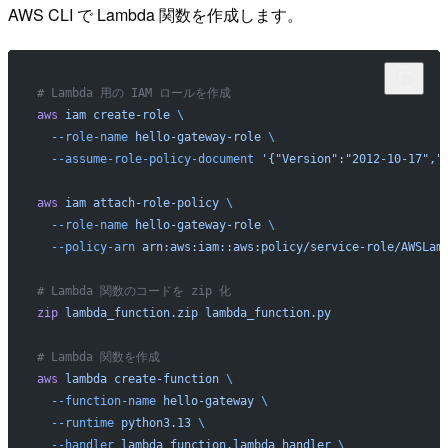
AWS CLI で Lambda 関数を作成します。
# Lambda 用の IAM ロールを作成
aws
 iam
 create-role
 \
  --role-name
 hello-gateway-role
 \
  --assume-role-policy-document
 '{"Version":"2012-10-17","
aws
 iam
 attach-role-policy
 \
  --role-name
 hello-gateway-role
 \
  --policy-arn
 arn:aws:iam::aws:policy/service-role/AWSLam
# Lambda 関数のコードを zip 化
zip
 lambda_function.zip
 lambda_function.py
# Lambda 関数を作成
aws
 lambda
 create-function
 \
  --function-name
 hello-gateway
 \
  --runtime
 python3.13
 \
  --handler
 lambda_function.lambda_handler
 \