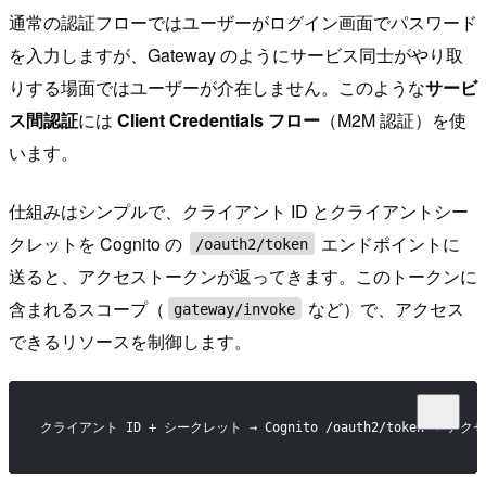
通常の認証フローではユーザーがログイン画面でパスワード
を入力しますが、Gateway のようにサービス同士がやり取
りする場面ではユーザーが介在しません。このような
サービ
ス間認証
には
Client Credentials フロー
（M2M 認証）を使
います。
仕組みはシンプルで、クライアント ID とクライアントシー
クレットを Cognito の
エンドポイントに
/oauth2/token
送ると、アクセストークンが返ってきます。このトークンに
含まれるスコープ（
など）で、アクセス
gateway/invoke
できるリソースを制御します。
クライアント ID + シークレット → Cognito /oauth2/token →