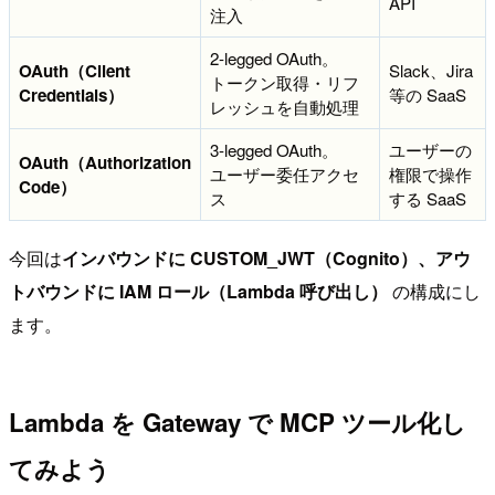
API
注入
2-legged OAuth。
OAuth（Client
Slack、Jira
トークン取得・リフ
Credentials）
等の SaaS
レッシュを自動処理
3-legged OAuth。
ユーザーの
OAuth（Authorization
ユーザー委任アクセ
権限で操作
Code）
ス
する SaaS
今回は
インバウンドに CUSTOM_JWT（Cognito）、アウ
トバウンドに IAM ロール（Lambda 呼び出し）
の構成にし
ます。
Lambda を Gateway で MCP ツール化し
てみよう