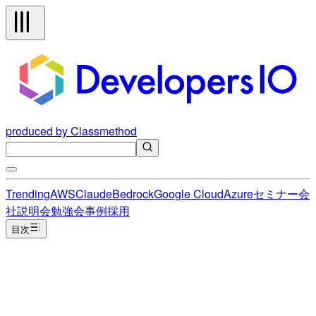
produced by Classmethod
Trending
AWS
Claude
Bedrock
Google Cloud
Azure
セミナー
会
社説明会
勉強会
事例
採用
目次