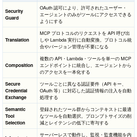
OAuth 認可により、許可されたユーザー・
Security
エージェントのみがツールにアクセスできる
Guard
ようにする
MCP プロトコルのリクエストを API 呼び出
Translation
しや Lambda 実行に自動変換。プロトコル統
合やバージョン管理が不要になる
複数の API・Lambda・ツールを単一の MCP
Composition
エンドポイントに統合し、エージェントから
のアクセスを一本化する
Secure
ツールごとに異なる認証要件（API キー、
Credential
OAuth 等）に対応した認証情報の注入を自動
Exchange
処理する
Semantic
登録されたツール群からコンテキストに最適
Tool
なツールを自動選択。プロンプトサイズの削
Selection
減とレイテンシの低下に寄与する
サーバーレスで動作し、監視・監査機能を内