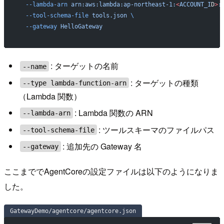
  --lambda-arn
 arn:aws:lambda:ap-northeast-1:
<
ACCOUNT_I
D
>
:
  --tool-schema-file
 tools.json
 \
  --gateway
 HelloGateway
: ターゲットの名前
--name
: ターゲットの種類
--type lambda-function-arn
（Lambda 関数）
: Lambda 関数の ARN
--lambda-arn
: ツールスキーマのファイルパス
--tool-schema-file
: 追加先の Gateway 名
--gateway
ここまででAgentCoreの設定ファイルは以下のようになりま
した。
GatewayDemo/agentcore/agentcore.json