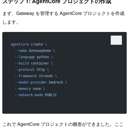
ステップ 1: AgentCore プロジェクトの作成
まず、Gateway を管理する AgentCore プロジェクトを作成
します。
agentcore
 create
 \
  --name
 GatewayDemo
 \
  --language
 python
 \
  --build
 container
 \
  --protocol
 http
 \
  --framework
 strands
 \
  --model-provider
 bedrock
 \
  --memory
 none
 \
  --network-mode
 PUBLIC
これで AgentCore プロジェクトの雛形ができました。ここ