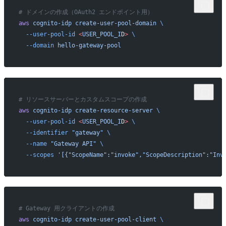
# ドメインの作成（OAuth2 エンドポイント用）
aws
 cognito-idp
 create-user-pool-domain
 \
  --user-pool-id
 <
USER_POOL_I
D
>
 \
  --domain
 hello-gateway-pool
# リソースサーバーとカスタムスコープの作成
aws
 cognito-idp
 create-resource-server
 \
  --user-pool-id
 <
USER_POOL_I
D
>
 \
  --identifier
 "gateway"
 \
  --name
 "Gateway API"
 \
  --scopes
 '[{"ScopeName":"invoke","ScopeDescription":"Inv
# Gateway 用クライアントの作成
aws
 cognito-idp
 create-user-pool-client
 \