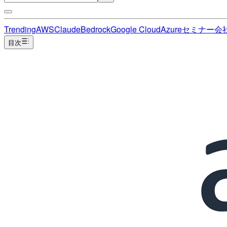
Trending
AWS
Claude
Bedrock
Google Cloud
Azure
セミナー
会
目次