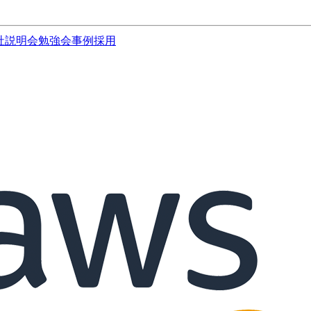
社説明会
勉強会
事例
採用