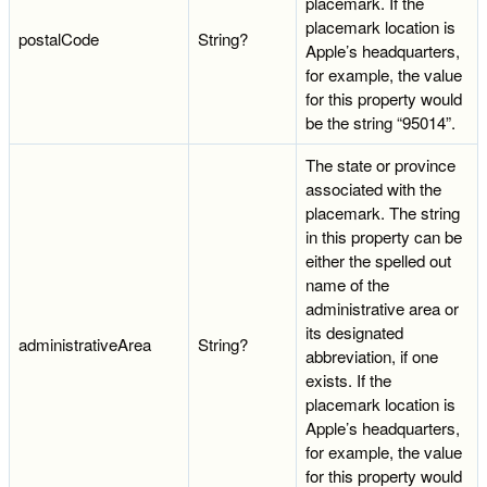
placemark. If the
placemark location is
postalCode
String?
Apple’s headquarters,
for example, the value
for this property would
be the string “95014”.
The state or province
associated with the
placemark. The string
in this property can be
either the spelled out
name of the
administrative area or
its designated
administrativeArea
String?
abbreviation, if one
exists. If the
placemark location is
Apple’s headquarters,
for example, the value
for this property would