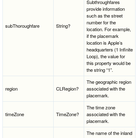
Subthroughfares
provide information
such as the street
number for the
subThoroughfare
String?
location. For example,
if the placemark
location is Apple’s
headquarters (1 Infinite
Loop), the value for
this property would be
the string “1”.
The geographic region
region
CLRegion?
associated with the
placemark.
The time zone
timeZone
TimeZone?
associated with the
placemark.
The name of the inland