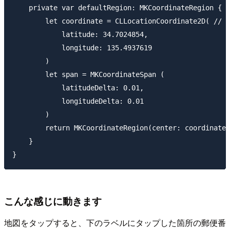
    private var defaultRegion: MKCoordinateRegion {

        let coordinate = CLLocationCoordinate2D( //
            latitude: 34.7024854,

            longitude: 135.4937619

        )

        let span = MKCoordinateSpan (

            latitudeDelta: 0.01,

            longitudeDelta: 0.01

        )

        return MKCoordinateRegion(center: coordinate,
    }

こんな感じに動きます
地図をタップすると、下のラベルにタップした箇所の郵便番