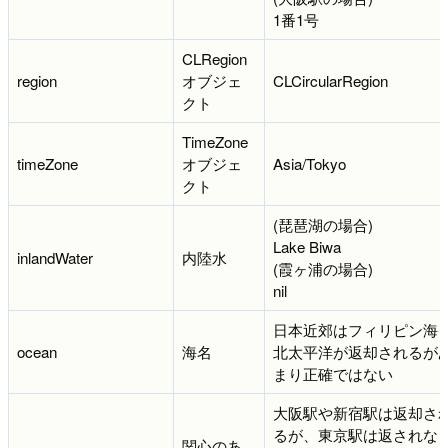
1番1号
CLRegion
region
オブジェ
CLCircularRegion
クト
TimeZone
timeZone
オブジェ
Asia/Tokyo
クト
(琵琶湖の場合)
Lake Biwa
inlandWater
内陸水
(霞ヶ浦の場合)
nil
日本近郊はフィリピン海
ocean
海名
北太平洋が返却されるが
まり正確ではない
大阪駅や新宿駅は返却さ
るが、東京駅は返されな
関心のあ