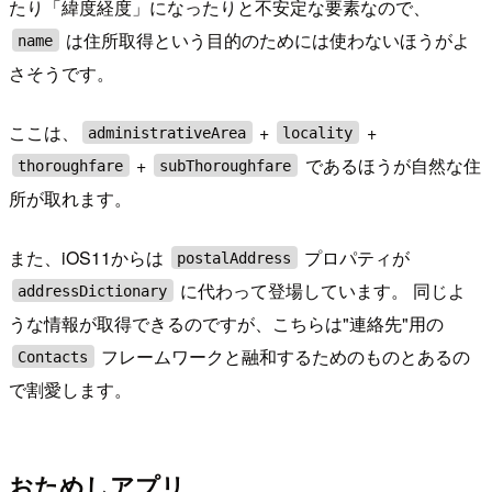
たり「緯度経度」になったりと不安定な要素なので、
は住所取得という目的のためには使わないほうがよ
name
さそうです。
ここは、
+
+
administrativeArea
locality
+
であるほうが自然な住
thoroughfare
subThoroughfare
所が取れます。
また、iOS11からは
プロパティが
postalAddress
に代わって登場しています。 同じよ
addressDictionary
うな情報が取得できるのですが、こちらは"連絡先"用の
フレームワークと融和するためのものとあるの
Contacts
で割愛します。
おためしアプリ