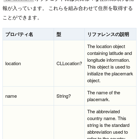
報が入っています。 これらを組み合わせて住所を取得する
ことができます。
プロパティ名
型
リファレンスの説明
The location object
containing latitude and
longitude information.
location
CLLocation?
This object is used to
initialize the placemark
object.
The name of the
name
String?
placemark.
The abbreviated
country name. This
string is the standard
abbreviation used to
refer to the country.