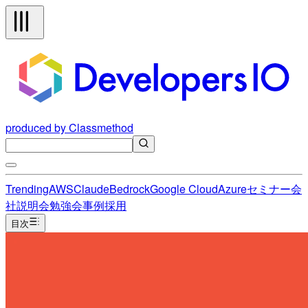
produced by Classmethod
Trending
AWS
Claude
Bedrock
Google Cloud
Azure
セミナー
会
社説明会
勉強会
事例
採用
目次