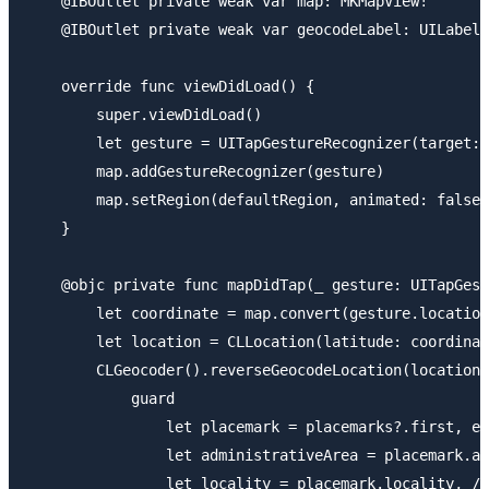
    @IBOutlet private weak var map: MKMapView!

    @IBOutlet private weak var geocodeLabel: UILabel!

    override func viewDidLoad() {

        super.viewDidLoad()

        let gesture = UITapGestureRecognizer(target: 
        map.addGestureRecognizer(gesture)

        map.setRegion(defaultRegion, animated: false)

    }

    @objc private func mapDidTap(_ gesture: UITapGest
        let coordinate = map.convert(gesture.location
        let location = CLLocation(latitude: coordinat
        CLGeocoder().reverseGeocodeLocation(location)
            guard

                let placemark = placemarks?.first, er
                let administrativeArea = placemark.
                let locality = placemark.locality, 