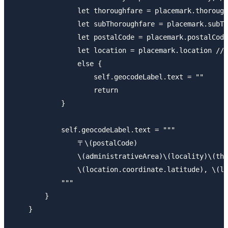
                let thoroughfare = placemark.thorou
                let subThoroughfare = placemark.subT
                let postalCode = placemark.postalCo
                let location = placemark.location 
                else {

                    self.geocodeLabel.text = ""

                    return

            }

            self.geocodeLabel.text = """

                〒\(postalCode)

                \(administrativeArea)\(locality)\(tho
                \(location.coordinate.latitude), \(lo
            """

        }

    }
