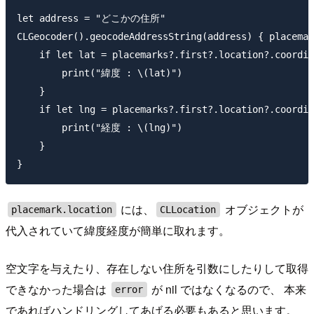
let address = "どこかの住所"

CLGeocoder().geocodeAddressString(address) { placemar
    if let lat = placemarks?.first?.location?.coordin
        print("緯度 : \(lat)")

    }

    if let lng = placemarks?.first?.location?.coordin
        print("経度 : \(lng)")

    }

には、
オブジェクトが
placemark.location
CLLocation
代入されていて緯度経度が簡単に取れます。
空文字を与えたり、存在しない住所を引数にしたりして取得
できなかった場合は
が nil ではなくなるので、 本来
error
であればハンドリングしてあげる必要もあると思います。