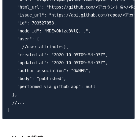
    "html_url": "https://github.com/<アカウント名>/<Repo
    "issue_url": "https://api.github.com/repos/<アカ
    "id": 703527858,

    "node_id": "MDEyOklzc3VlQ...",

    "user": {

      //user attributes},

    "created_at": "2020-10-05T09:54:03Z",

    "updated_at": "2020-10-05T09:54:03Z",

    "author_association": "OWNER",

    "body": "published",

    "performed_via_github_app": null

  },

  //...
