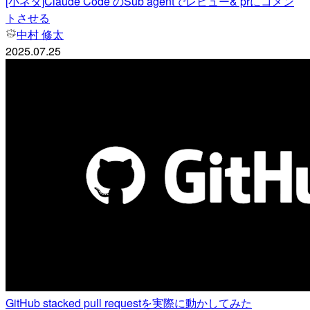
[小ネタ]Claude Code のSub agentでレビュー& prにコメン
トさせる
中村 修太
2025.07.25
GitHub stacked pull requestを実際に動かしてみた