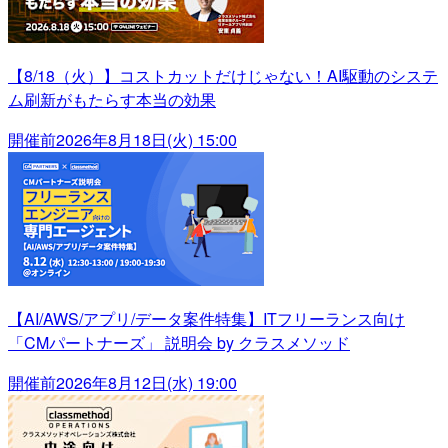
【8/18（火）】コストカットだけじゃない！AI駆動のシステ
ム刷新がもたらす本当の効果
開催前
2026年8月18日(火) 15:00
【AI/AWS/アプリ/データ案件特集】ITフリーランス向け
「CMパートナーズ」 説明会 by クラスメソッド
開催前
2026年8月12日(水) 19:00