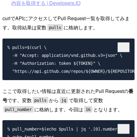
内容を取得する | Developers.IO
curlでAPIにアクセスしてPull Request一覧を取得してみま
す。取得結果は変数
に格納します。
pulls
% pulls=$(curl \

  -H "Accept: application/vnd.github.v3+json" \

  -H "Authorization: token ${TOKEN}" \

ここで取得したい情報は直近に更新されたPull Requestの
番
号
です。変数
から
で取得して変数
pulls
jq
に格納します。今回は
となります。
pull_number
16
% pull_number=$(echo $pulls | jq '.[0].number')
