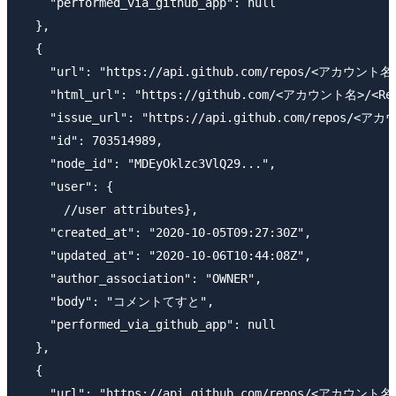
    "performed_via_github_app": null

  },

  {

    "url": "https://api.github.com/repos/<アカウント名>/
    "html_url": "https://github.com/<アカウント名>/<Repo
    "issue_url": "https://api.github.com/repos/<アカ
    "id": 703514989,

    "node_id": "MDEyOklzc3VlQ29...",

    "user": {

      //user attributes},

    "created_at": "2020-10-05T09:27:30Z",

    "updated_at": "2020-10-06T10:44:08Z",

    "author_association": "OWNER",

    "body": "コメントてすと",

    "performed_via_github_app": null

  },

  {

    "url": "https://api.github.com/repos/<アカウント名>/