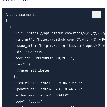
% echo $comments

[

  {

    "url": "https://api.github.com/repos/<アカウント名>/
    "html_url": "https://github.com/<アカウント名>/<Repo
    "issue_url": "https://api.github.com/repos/<アカ
    "id": 703435519,

    "node_id": "MDEyOklzc3VlQ29...",

    "user": {

      //user attributes

    },

    "created_at": "2020-10-05T06:49:58Z",

    "updated_at": "2020-10-06T10:44:20Z",

    "author_association": "OWNER",

    "body": "aaaaa",
