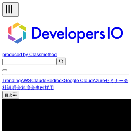
produced by Classmethod
Trending
AWS
Claude
Bedrock
Google Cloud
Azure
セミナー
会
社説明会
勉強会
事例
採用
目次