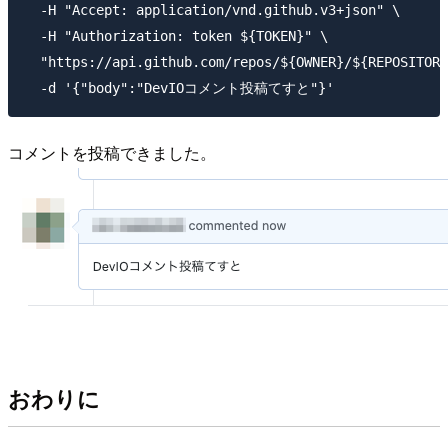
  -H "Accept: application/vnd.github.v3+json" \

  -H "Authorization: token ${TOKEN}" \

  "https://api.github.com/repos/${OWNER}/${REPOSITORY
コメントを投稿できました。
おわりに