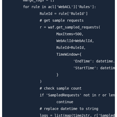
	for rule in acl['WebACL']['Rules']:

		RuleId = rule['RuleId']

		# get sample requests

		r = waf.get_sampled_requests(

			MaxItems=500,

			WebAclId=WebAclId,

			RuleId=RuleId,

			TimeWindow={

				'EndTime': datetime.utcnow(),

				'StartTime': datetime.utcnow() - timedelta(minutes=INTERVAL)

			}

		)

		# check sample count

		if 'SampledRequests' not in r or len(r['SampledRequests']) == 0:

			continue

		# replace datetime to string

		logs = list(map(time2str, r['SampledRequests']))
