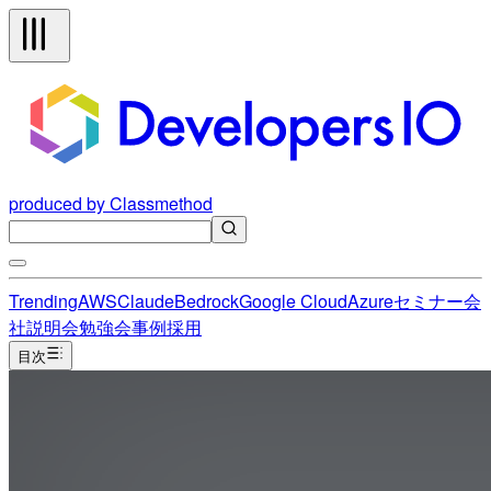
produced by Classmethod
Trending
AWS
Claude
Bedrock
Google Cloud
Azure
セミナー
会
社説明会
勉強会
事例
採用
目次