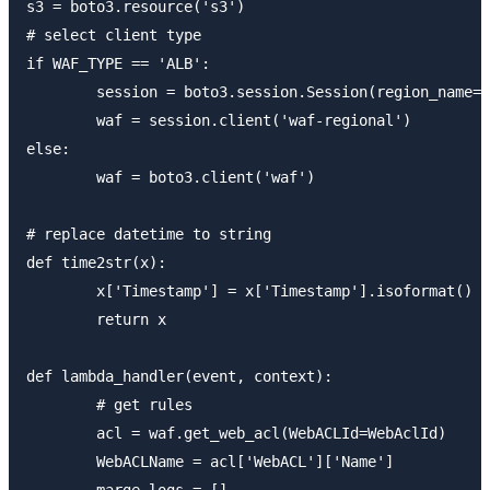
s3 = boto3.resource('s3')

# select client type

if WAF_TYPE == 'ALB':

	session = boto3.session.Session(region_name=REGION)

	waf = session.client('waf-regional')

else:

	waf = boto3.client('waf')

# replace datetime to string

def time2str(x):

	x['Timestamp'] = x['Timestamp'].isoformat()

	return x

def lambda_handler(event, context):

	# get rules

	acl = waf.get_web_acl(WebACLId=WebAclId)

	WebACLName = acl['WebACL']['Name']

	marge_logs = []
