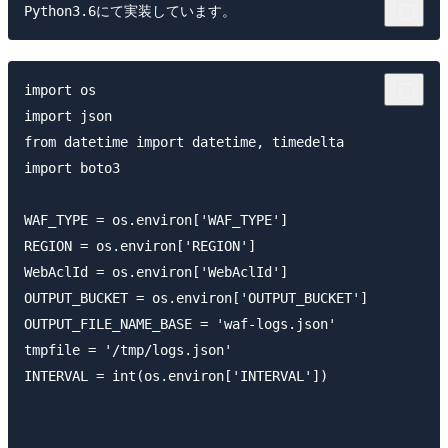
Python3.6にて実装しています。
import os

import json

from datetime import datetime, timedelta

import boto3

WAF_TYPE = os.environ['WAF_TYPE']

REGION = os.environ['REGION']

WebAclId = os.environ['WebAclId']

OUTPUT_BUCKET = os.environ['OUTPUT_BUCKET']

OUTPUT_FILE_NAME_BASE = 'waf-logs.json'

tmpfile = '/tmp/logs.json'

INTERVAL = int(os.environ['INTERVAL'])
