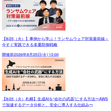
【8/25（火）】事例から学ぶ！ランサムウェア対策最前線～
今すぐ実践できる多重防御戦略
開催前
2026年8月25日(火) 13:00
【8/25（火）札幌】生成AIを“会社の武器”にする方法〜AWS
で加速するデータ分析と、安全に導入する仕組み〜