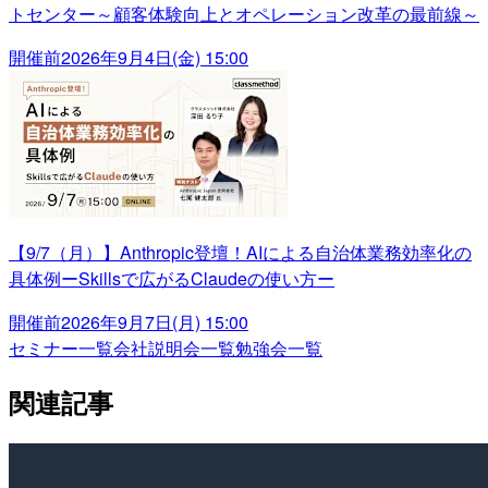
トセンター～顧客体験向上とオペレーション改革の最前線～
開催前
2026年9月4日(金) 15:00
【9/7（月）】Anthropic登壇！AIによる自治体業務効率化の
具体例ーSkillsで広がるClaudeの使い方ー
開催前
2026年9月7日(月) 15:00
セミナー一覧
会社説明会一覧
勉強会一覧
関連記事