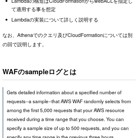
Lambdaの構造はCloudFormationからwebACLを指定し
て適用する事を想定
Lambdaの実装について詳しく説明する
なお、Athenaでのクエリ及びCloudFormationについては別
の回で説明します。
WAFのsampleログとは
Gets detailed information about a specified number of
requests--a sample--that AWS WAF randomly selects from
among the first 5,000 requests that your AWS resource
received during a time range that you choose. You can
specify a sample size of up to 500 requests, and you can
specify any time range in the previous three hours.