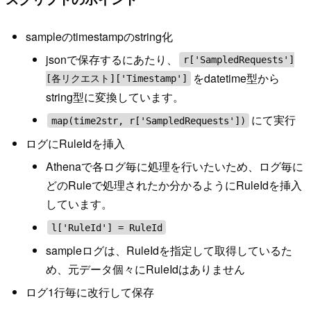
sampleのtimestampのstring化
jsonで保存するにあたり、
r['SampledRequests']
をdatetime型から
[各リクエスト]['Timestamp']
string型に変換しています。
にて実行
map(time2str, r['SampledRequests'])
ログにRuleIdを挿入
Athenaで各ログ毎に処理を行いたいため、ログ毎に
どのRuleで処理されたか分かるようにRuleIdを挿入
しています。
l['RuleId'] = RuleId
sampleログは、RuleIdを指定して取得しているた
め、元データ個々にRuleIdはありません
ログ1行毎に改行して保存