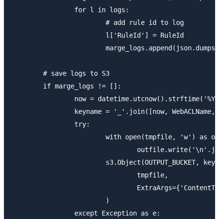
		for l in logs:

			# add rule id to log

			l['RuleId'] = RuleId

			marge_logs.append(json.dumps(l))

	# save logs to S3

	if marge_logs != []:

		now = datetime.utcnow().strftime('%Y-%m-%d/%H-%M-%S-%f')

		keyname = '_'.join([now, WebACLName, OUTPUT_FILE_NAME_BASE])

		try:

			with open(tmpfile, 'w') as outfile:

				outfile.write('\n'.join(marge_logs))

			s3.Object(OUTPUT_BUCKET, keyname).upload_file(

				tmpfile,

				ExtraArgs={'ContentType': "application/json"}

			)

		except Exception as e:
