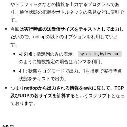
やトラフィックなどの情報を出力するプログラムであ
り、通信状態の把握やボトルネックの発見などに便利で
す。
今回は
実行時点の送受信サイズをテキストとして出力し
たい
ので、nettopの以下のオプションを利用していま
す。
-J 列名
: 指定列のみの表示。
bytes_in,bytes_out
のように複数指定の場合はカンマを利用。
-l 1
: 状態をログモードで出力。
1
を指定で実行時点
状態をテキストで出力。
つまり
nettopから出力される情報をawkに渡して、TCP
及びUDPの各サイズを計算する
というスクリプトとなっ
ております。