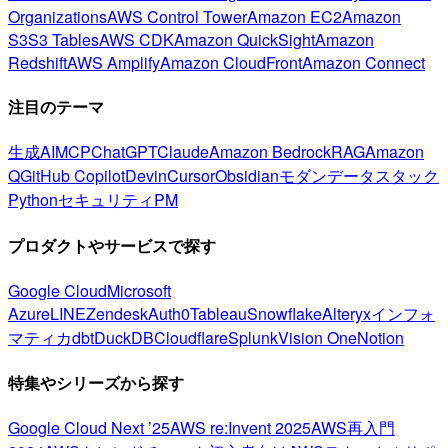
Organizations
AWS Control Tower
Amazon EC2
Amazon
S3
S3 Tables
AWS CDK
Amazon QuickSight
Amazon
Redshift
AWS Amplify
Amazon CloudFront
Amazon Connect
注目のテーマ
生成AI
MCP
ChatGPT
Claude
Amazon Bedrock
RAG
Amazon
Q
GitHub Copilot
Devin
Cursor
Obsidian
モダンデータスタック
Python
セキュリティ
PM
プロダクトやサービスで探す
Google Cloud
Microsoft
Azure
LINE
Zendesk
Auth0
Tableau
Snowflake
Alteryx
インフォ
マティカ
dbt
DuckDB
Cloudflare
Splunk
Vision One
Notion
特集やシリーズから探す
Google Cloud Next ’25
AWS re:Invent 2025
AWS再入門