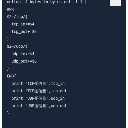
nettop -J bytes_in,bytes_out -l 1 |

awk '

$2~/tcp/{

  tcp_in+=$4

  tcp_out+=$6

}

$2~/udp/{

  udp_in+=$4

  udp_out+=$6

}

END{

  print "TCP受信量",tcp_in

  print "TCP送信量",tcp_out

  print "UDP受信量",udp_in

  print "UDP送信量",udp_out

}
