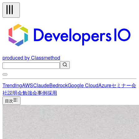
produced by Classmethod
Trending
AWS
Claude
Bedrock
Google Cloud
Azure
セミナー
会
社説明会
勉強会
事例
採用
目次