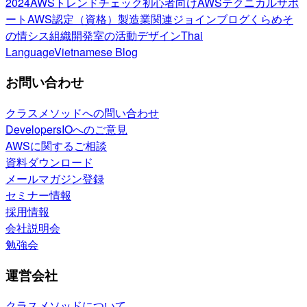
2024
AWSトレンドチェック
初心者向け
AWSテクニカルサポ
ート
AWS認定（資格）
製造業関連
ジョインブログ
くらめそ
の情シス
組織開発室の活動
デザイン
Thai
Language
Vietnamese Blog
お問い合わせ
クラスメソッドへの問い合わせ
DevelopersIOへのご意見
AWSに関するご相談
資料ダウンロード
メールマガジン登録
セミナー情報
採用情報
会社説明会
勉強会
運営会社
クラスメソッドについて