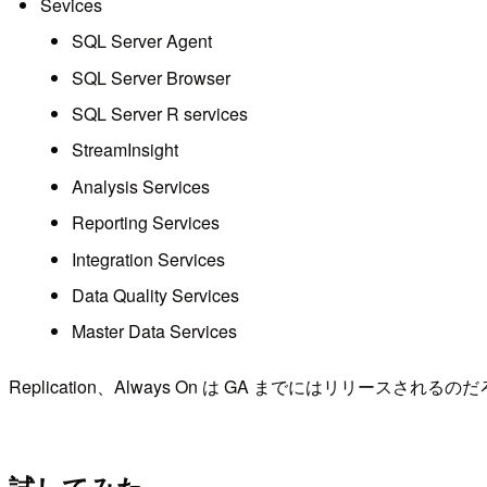
Sevices
SQL Server Agent
SQL Server Browser
SQL Server R services
StreamInsight
Analysis Services
Reporting Services
Integration Services
Data Quality Services
Master Data Services
Replication、Always On は GA までにはリリースされる