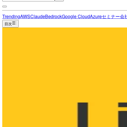
Trending
AWS
Claude
Bedrock
Google Cloud
Azure
セミナー
会
目次