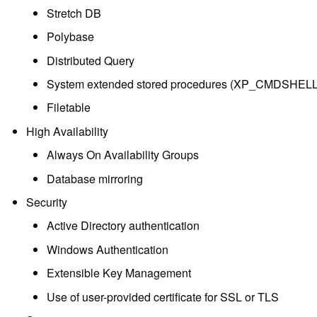
Stretch DB
Polybase
Distributed Query
System extended stored procedures (XP_CMDSHELL, 
Filetable
High Availability
Always On Availability Groups
Database mirroring
Security
Active Directory authentication
Windows Authentication
Extensible Key Management
Use of user-provided certificate for SSL or TLS