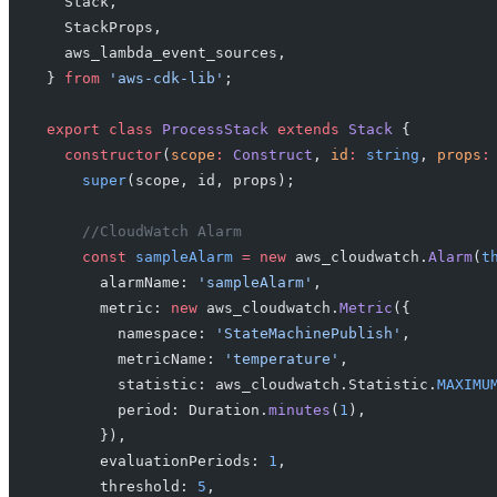
  Stack,
  StackProps,
  aws_lambda_event_sources,
} 
from
 'aws-cdk-lib'
;
export
 class
 ProcessStack
 extends
 Stack
 {
  constructor
(
scope
:
 Construct
, 
id
:
 string
, 
props
:
    super
(scope, id, props);
    //CloudWatch Alarm
    const
 sampleAlarm
 =
 new
 aws_cloudwatch.
Alarm
(
t
      alarmName: 
'sampleAlarm'
,
      metric: 
new
 aws_cloudwatch.
Metric
({
        namespace: 
'StateMachinePublish'
,
        metricName: 
'temperature'
,
        statistic: aws_cloudwatch.Statistic.
MAXIMU
        period: Duration.
minutes
(
1
),
      }),
      evaluationPeriods: 
1
,
      threshold: 
5
,