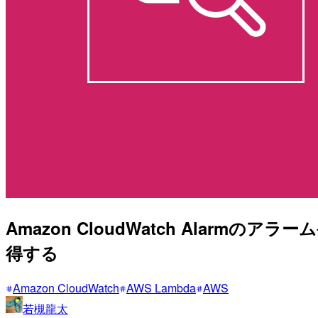
Amazon CloudWatch Alarm
得する
Amazon CloudWatch
AWS Lambda
AWS
若槻龍太