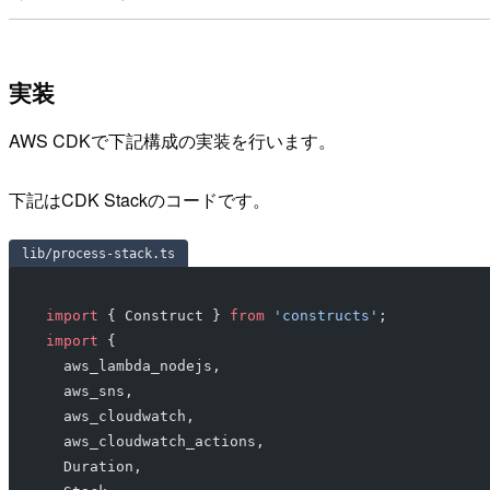
実装
AWS CDKで下記構成の実装を行います。
下記はCDK Stackのコードです。
lib/process-stack.ts
import
 { Construct } 
from
 'constructs'
;
import
 {
  aws_lambda_nodejs,
  aws_sns,
  aws_cloudwatch,
  aws_cloudwatch_actions,
  Duration,