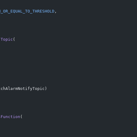
N_OR_EQUAL_TO_THRESHOLD
,
.
Topic
(
tchAlarmNotifyTopic)
sFunction
(