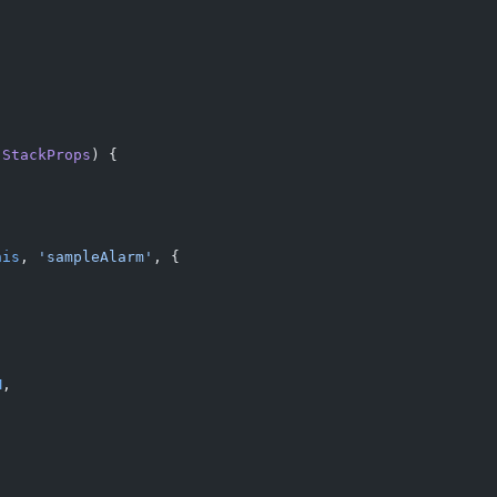
 StackProps
) {
his
, 
'sampleAlarm'
, {
M
,