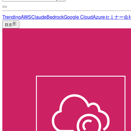
Trending
AWS
Claude
Bedrock
Google Cloud
Azure
セミナー
会
目次