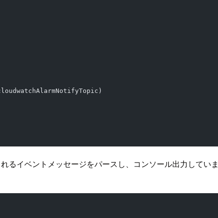
cloudwatchAlarmNotifyTopic)
行されるイベントメッセージをパースし、コンソール出力してい