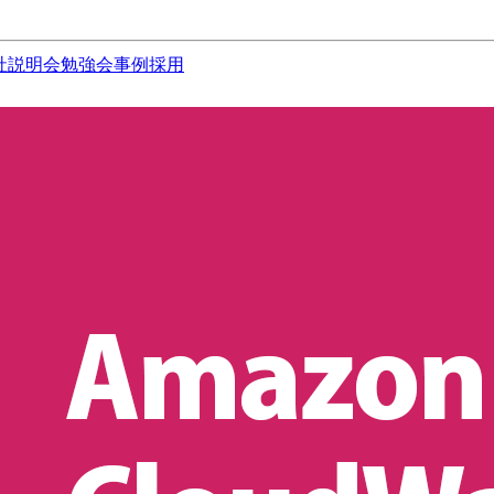
社説明会
勉強会
事例
採用