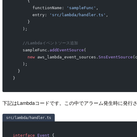
      {
        functionName: 
'sampleFunc'
,
        entry: 
'src/lambda/handler.ts'
,
      }
    );
    //Lambdaイベントソース追加
    sampleFunc.
addEventSource
(
      new
 aws_lambda_event_sources.
SnsEventSource
(
    );
  }
}
下記はLambdaコードです。この中でアラーム発生時に発
src/lambda/handler.ts
interface
 Event
 {