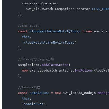
      comparisonOperator:
        aws_cloudwatch.ComparisonOperator.
LESS_THA
    });
    //SNS Topic
    const
 cloudwatchAlarmNotifyTopic
 =
 new
 aws_sns
      this
,
      'cloudwatchAlarmNotifyTopic'
    );
    //Alarmアクション追加
    sampleAlarm.
addAlarmAction
(
      new
 aws_cloudwatch_actions.
SnsAction
(cloudwa
    );
    //Lambda関数
    const
 sampleFunc
 =
 new
 aws_lambda_nodejs.
Nodej
      this
,
      'sampleFunc'
,