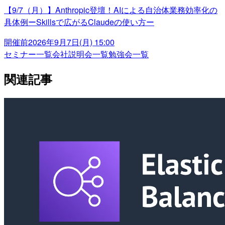
【9/7（月）】Anthropic登壇！AIによる自治体業務効率化の
具体例ーSkillsで広がるClaudeの使い方ー
開催前
2026年9月7日(月) 15:00
セミナー一覧
会社説明会一覧
勉強会一覧
関連記事