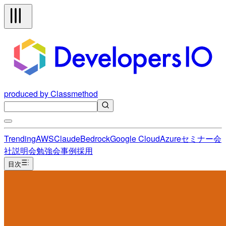
produced by Classmethod
Trending
AWS
Claude
Bedrock
Google Cloud
Azure
セミナー
会
社説明会
勉強会
事例
採用
目次