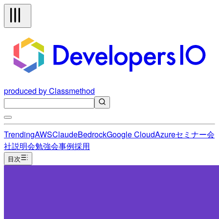
produced by Classmethod
Trending
AWS
Claude
Bedrock
Google Cloud
Azure
セミナー
会
社説明会
勉強会
事例
採用
目次