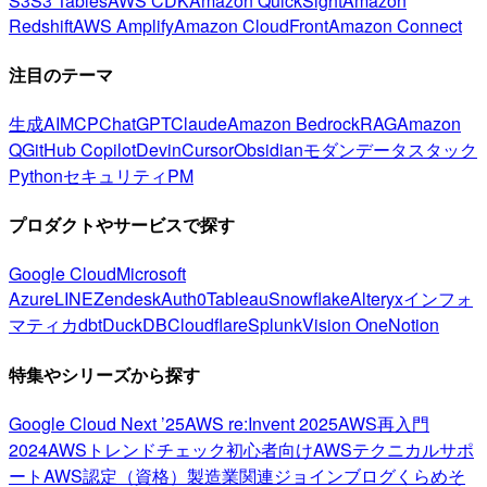
S3
S3 Tables
AWS CDK
Amazon QuickSight
Amazon
Redshift
AWS Amplify
Amazon CloudFront
Amazon Connect
注目のテーマ
生成AI
MCP
ChatGPT
Claude
Amazon Bedrock
RAG
Amazon
Q
GitHub Copilot
Devin
Cursor
Obsidian
モダンデータスタック
Python
セキュリティ
PM
プロダクトやサービスで探す
Google Cloud
Microsoft
Azure
LINE
Zendesk
Auth0
Tableau
Snowflake
Alteryx
インフォ
マティカ
dbt
DuckDB
Cloudflare
Splunk
Vision One
Notion
特集やシリーズから探す
Google Cloud Next ’25
AWS re:Invent 2025
AWS再入門
2024
AWSトレンドチェック
初心者向け
AWSテクニカルサポ
ート
AWS認定（資格）
製造業関連
ジョインブログ
くらめそ