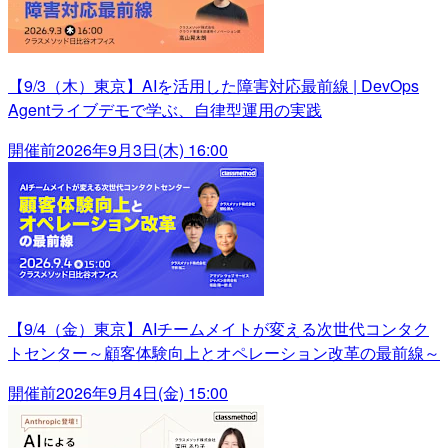
【9/3（木）東京】AIを活用した障害対応最前線 | DevOps
Agentライブデモで学ぶ、自律型運用の実践
開催前
2026年9月3日(木) 16:00
【9/4（金）東京】AIチームメイトが変える次世代コンタク
トセンター～顧客体験向上とオペレーション改革の最前線～
開催前
2026年9月4日(金) 15:00