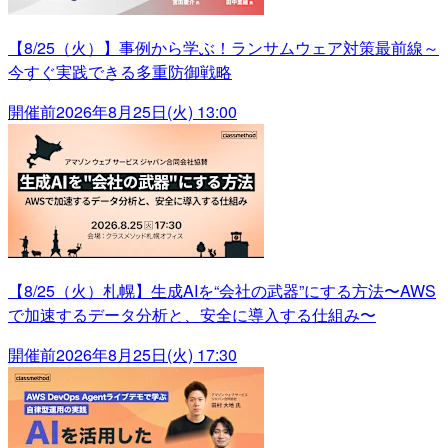
【8/25（火）】事例から学ぶ！ランサムウェア対策最前線～
今すぐ実践できる多重防御戦略
開催前
2026年8月25日(火) 13:00
【8/25（火）札幌】生成AIを“会社の武器”にする方法〜AWS
で加速するデータ分析と、安全に導入する仕組み〜
開催前
2026年8月25日(火) 17:30