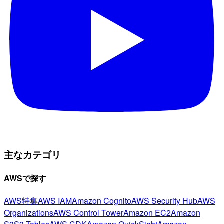
主なカテゴリ
AWSで探す
AWS特集
AWS IAM
Amazon Cognito
AWS Security Hub
AWS
Organizations
AWS Control Tower
Amazon EC2
Amazon