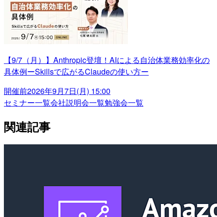
【9/7（月）】Anthropic登壇！AIによる自治体業務効率化の
具体例ーSkillsで広がるClaudeの使い方ー
開催前
2026年9月7日(月) 15:00
セミナー一覧
会社説明会一覧
勉強会一覧
関連記事