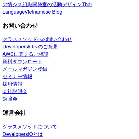
の情シス
組織開発室の活動
デザイン
Thai
Language
Vietnamese Blog
お問い合わせ
クラスメソッドへの問い合わせ
DevelopersIOへのご意見
AWSに関するご相談
資料ダウンロード
メールマガジン登録
セミナー情報
採用情報
会社説明会
勉強会
運営会社
クラスメソッドについて
DevelopersIOとは