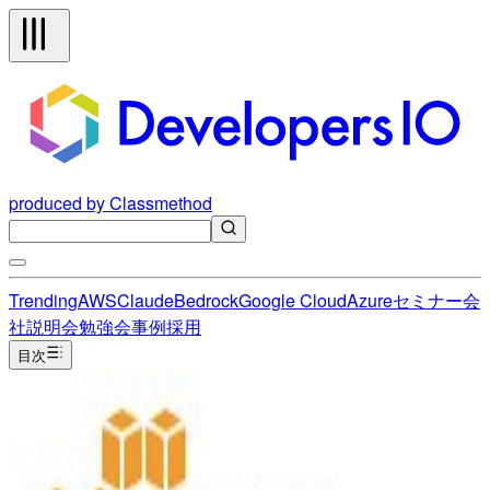
produced by Classmethod
Trending
AWS
Claude
Bedrock
Google Cloud
Azure
セミナー
会
社説明会
勉強会
事例
採用
目次