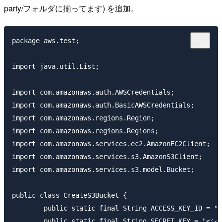
party/フォルダに揃ってます) を追加。
package aws.test;

import java.util.List;

import com.amazonaws.auth.AWSCredentials;

import com.amazonaws.auth.BasicAWSCredentials;

import com.amazonaws.regions.Region;

import com.amazonaws.regions.Regions;

import com.amazonaws.services.ec2.AmazonEC2Client;

import com.amazonaws.services.s3.AmazonS3Client;

import com.amazonaws.services.s3.model.Bucket;

public class CreateS3Bucket {

	public static final String ACCESS_KEY_ID = "<アクセスキーID>";

	public static final String SECRET_KEY = "<シークレットキー>";
