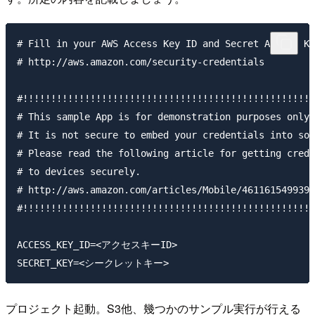
# Fill in your AWS Access Key ID and Secret Access Ke
# http://aws.amazon.com/security-credentials

#!!!!!!!!!!!!!!!!!!!!!!!!!!!!!!!!!!!!!!!!!!!!!!!!!!!!
# This sample App is for demonstration purposes only.

# It is not secure to embed your credentials into sou
# Please read the following article for getting crede
# to devices securely.

# http://aws.amazon.com/articles/Mobile/4611615499399
#!!!!!!!!!!!!!!!!!!!!!!!!!!!!!!!!!!!!!!!!!!!!!!!!!!!!
ACCESS_KEY_ID=<アクセスキーID>

プロジェクト起動。S3他、幾つかのサンプル実行が行える