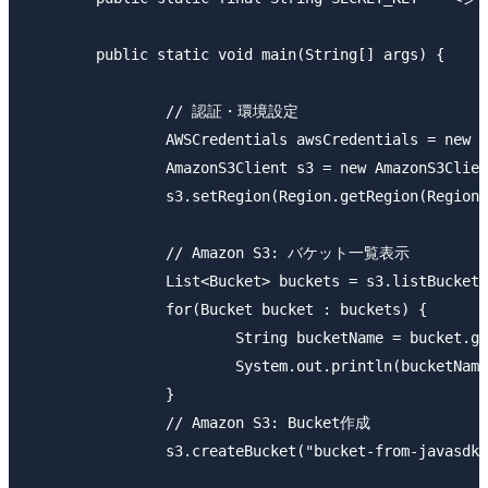
	public static void main(String[] args) {

		// 認証・環境設定

		AWSCredentials awsCredentials = new BasicAWSCredentials(ACCESS_KEY_ID, SECRET_KEY);

		AmazonS3Client s3 = new AmazonS3Client(awsCredentials);

		s3.setRegion(Region.getRegion(Regions.AP_NORTHEAST_1));

		// Amazon S3: バケット一覧表示

		List<Bucket> buckets = s3.listBuckets();

		for(Bucket bucket : buckets) {

			String bucketName = bucket.getName();

			System.out.println(bucketName);

		}

		// Amazon S3: Bucket作成

		s3.createBucket("bucket-from-javasdk");
