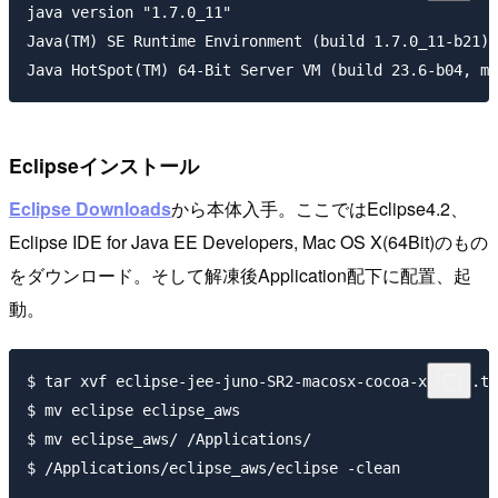
java version "1.7.0_11"

Java(TM) SE Runtime Environment (build 1.7.0_11-b21)

Eclipseインストール
Eclipse Downloads
から本体入手。ここではEclipse4.2、
Eclipse IDE for Java EE Developers, Mac OS X(64Bit)のもの
をダウンロード。そして解凍後Application配下に配置、起
動。
$ tar xvf eclipse-jee-juno-SR2-macosx-cocoa-x86_64.ta
$ mv eclipse eclipse_aws

$ mv eclipse_aws/ /Applications/
