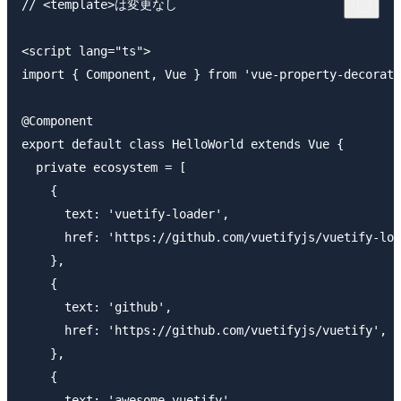
// <template>は変更なし

<script lang="ts">

import { Component, Vue } from 'vue-property-decorato
@Component

export default class HelloWorld extends Vue {

  private ecosystem = [

    {

      text: 'vuetify-loader',

      href: 'https://github.com/vuetifyjs/vuetify-loa
    },

    {

      text: 'github',

      href: 'https://github.com/vuetifyjs/vuetify',

    },

    {

      text: 'awesome-vuetify',
