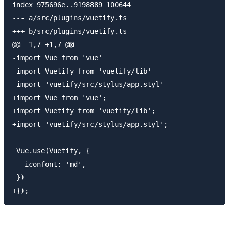
index 975696e..9198889 100644

--- a/src/plugins/vuetify.ts

+++ b/src/plugins/vuetify.ts

@@ -1,7 +1,7 @@

-import Vue from 'vue'

-import Vuetify from 'vuetify/lib'

-import 'vuetify/src/stylus/app.styl'

+import Vue from 'vue';

+import Vuetify from 'vuetify/lib';

+import 'vuetify/src/stylus/app.styl';

 Vue.use(Vuetify, {

   iconfont: 'md',

-})
