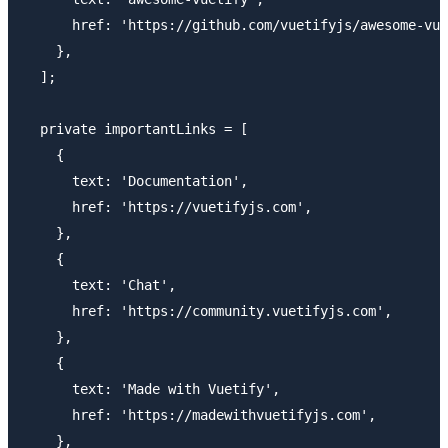
      href: 'https://github.com/vuetifyjs/awesome-vue
    },

  ];

  private importantLinks = [

    {

      text: 'Documentation',

      href: 'https://vuetifyjs.com',

    },

    {

      text: 'Chat',

      href: 'https://community.vuetifyjs.com',

    },

    {

      text: 'Made with Vuetify',

      href: 'https://madewithvuetifyjs.com',

    },
