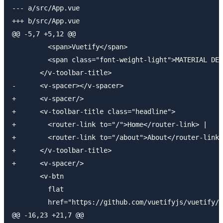
--- a/src/App.vue

+++ b/src/App.vue

@@ -5,7 +5,12 @@

         <span>Vuetify</span>

         <span class="font-weight-light">MATERIAL DES
       </v-toolbar-title>

-      <v-spacer></v-spacer>

+      <v-spacer/>

+      <v-toolbar-title class="headline">

+        <router-link to="/">Home</router-link> |

+        <router-link to="/about">About</router-link>

+      </v-toolbar-title>

+      <v-spacer/>

       <v-btn

         flat

         href="https://github.com/vuetifyjs/vuetify/r
@@ -16,23 +21,7 @@
