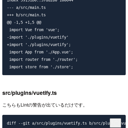
--- a/src/main.ts

+++ b/src/main.ts

@@ -1,5 +1,5 @@

 import Vue from 'vue';

-import './plugins/vuetify'

+import './plugins/vuetify';

 import App from './App.vue';

 import router from './router';

src/plugins/vuetify.ts
こちらもLintの警告が出ているだけです。
diff --git a/src/plugins/vuetify.ts b/src/plugins/vue