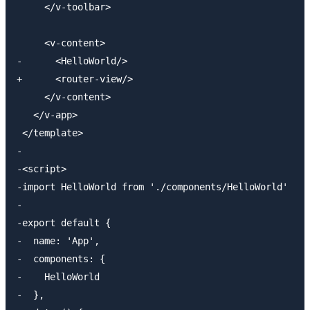
     </v-toolbar>

     <v-content>

-      <HelloWorld/>

+      <router-view/>

     </v-content>

   </v-app>

 </template>

-

-<script>

-import HelloWorld from './components/HelloWorld'

-

-export default {

-  name: 'App',

-  components: {

-    HelloWorld

-  },
