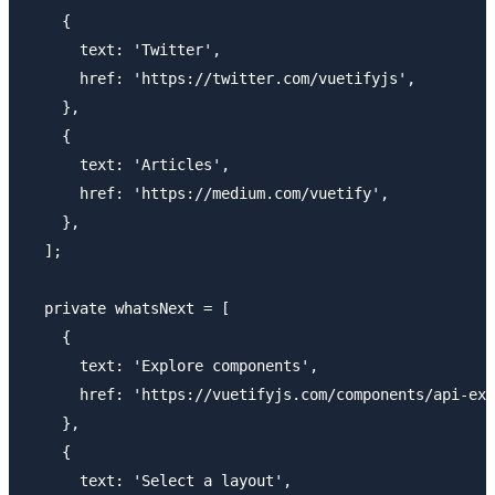
    {

      text: 'Twitter',

      href: 'https://twitter.com/vuetifyjs',

    },

    {

      text: 'Articles',

      href: 'https://medium.com/vuetify',

    },

  ];

  private whatsNext = [

    {

      text: 'Explore components',

      href: 'https://vuetifyjs.com/components/api-exp
    },

    {

      text: 'Select a layout',
