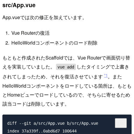
src/App.vue
App.vueでは次の修正を加えています。
Vue Routerの復活
HelloWorldコンポーネントのロード削除
もともと作成されたScaffoldでは、Vue Routerで画面切り替
えを実装していました。
したタイミングで上書き
vue add
*1
されてしまったため、それを復活させています
。また
HelloWorldコンポーネントをロードしている箇所は、もとも
とHomeビューでロードしているので、そちらに寄せるため
該当コードは削除しています。
diff --git a/src/App.vue b/src/App.vue

index 37a339f..0abd6d7 100644
