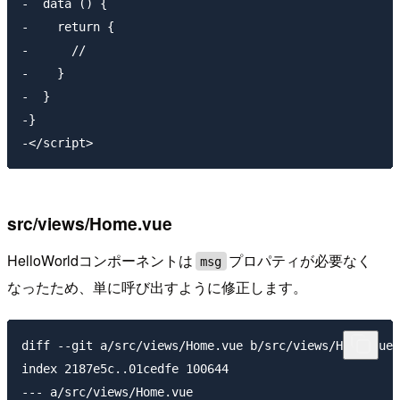
-  data () {

-    return {

-      //

-    }

-  }

-}

src/views/Home.vue
HelloWorldコンポーネントは
プロパティが必要なく
msg
なったため、単に呼び出すように修正します。
diff --git a/src/views/Home.vue b/src/views/Home.vue

index 2187e5c..01cedfe 100644

--- a/src/views/Home.vue
