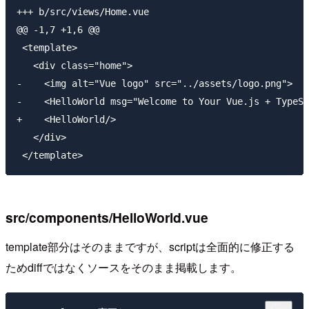
+++ b/src/views/Home.vue

@@ -1,7 +1,6 @@

 <template>

   <div class="home">

-    <img alt="Vue logo" src="../assets/logo.png">

-    <HelloWorld msg="Welcome to Your Vue.js + TypeSc
+    <HelloWorld/>

   </div>

src/components/HelloWorld.vue
template部分はそのままですが、scriptは全面的に修正する
ためdiffではなくソースをそのまま掲載します。