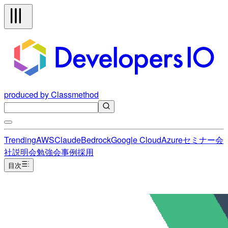
produced by Classmethod
Trending
AWS
Claude
Bedrock
Google Cloud
Azure
セミナー
会
社説明会
勉強会
事例
採用
目次