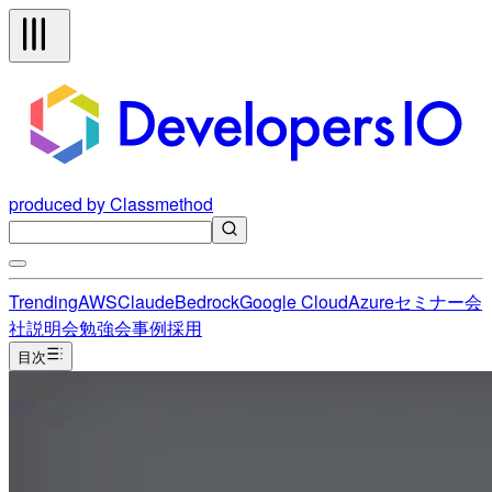
produced by Classmethod
Trending
AWS
Claude
Bedrock
Google Cloud
Azure
セミナー
会
社説明会
勉強会
事例
採用
目次