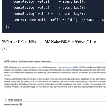
    console.log('value1 = ' + event.key1);

    console.log('value2 = ' + event.key2);

    console.log('value3 = ' + event.key3);

    context.done(null, 'Hello World');  // SUCCESS wi
別ウインドウが起動し、IAM Role作成画面が表示されまし
た。