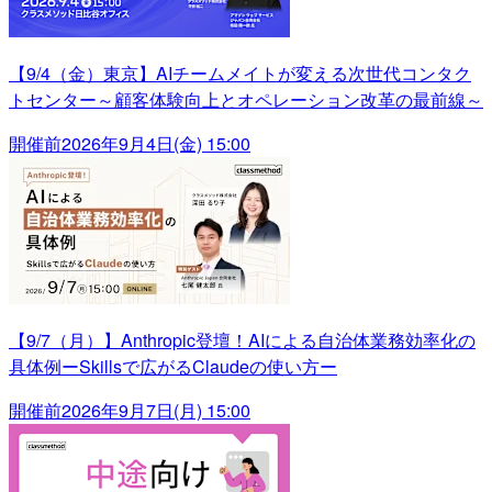
【9/4（金）東京】AIチームメイトが変える次世代コンタク
トセンター～顧客体験向上とオペレーション改革の最前線～
開催前
2026年9月4日(金) 15:00
【9/7（月）】Anthropic登壇！AIによる自治体業務効率化の
具体例ーSkillsで広がるClaudeの使い方ー
開催前
2026年9月7日(月) 15:00