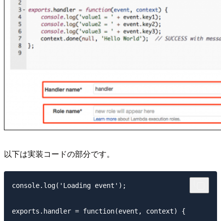
以下は実装コードの部分です。
console.log('Loading event');

exports.handler = function(event, context) {
