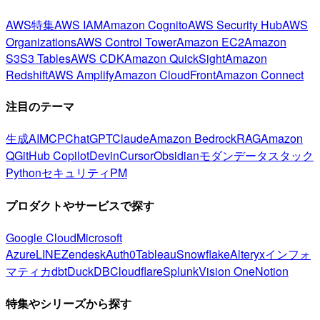
AWS特集
AWS IAM
Amazon Cognito
AWS Security Hub
AWS
Organizations
AWS Control Tower
Amazon EC2
Amazon
S3
S3 Tables
AWS CDK
Amazon QuickSight
Amazon
Redshift
AWS Amplify
Amazon CloudFront
Amazon Connect
注目のテーマ
生成AI
MCP
ChatGPT
Claude
Amazon Bedrock
RAG
Amazon
Q
GitHub Copilot
Devin
Cursor
Obsidian
モダンデータスタック
Python
セキュリティ
PM
プロダクトやサービスで探す
Google Cloud
Microsoft
Azure
LINE
Zendesk
Auth0
Tableau
Snowflake
Alteryx
インフォ
マティカ
dbt
DuckDB
Cloudflare
Splunk
Vision One
Notion
特集やシリーズから探す