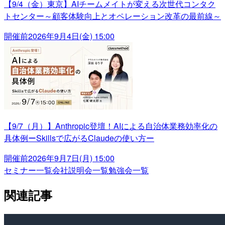
【9/4（金）東京】AIチームメイトが変える次世代コンタク
トセンター～顧客体験向上とオペレーション改革の最前線～
開催前
2026年9月4日(金) 15:00
【9/7（月）】Anthropic登壇！AIによる自治体業務効率化の
具体例ーSkillsで広がるClaudeの使い方ー
開催前
2026年9月7日(月) 15:00
セミナー一覧
会社説明会一覧
勉強会一覧
関連記事