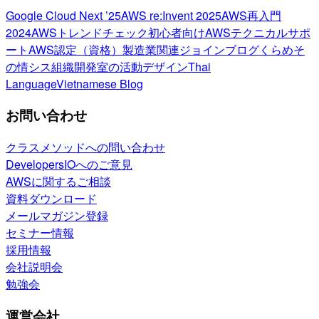
Google Cloud Next ’25
AWS re:Invent 2025
AWS再入門
2024
AWSトレンドチェック
初心者向け
AWSテクニカルサポ
ート
AWS認定（資格）
製造業関連
ジョインブログ
くらめそ
の情シス
組織開発室の活動
デザイン
Thai
Language
Vietnamese Blog
お問い合わせ
クラスメソッドへの問い合わせ
DevelopersIOへのご意見
AWSに関するご相談
資料ダウンロード
メールマガジン登録
セミナー情報
採用情報
会社説明会
勉強会
運営会社