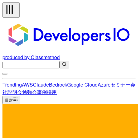
produced by Classmethod
Trending
AWS
Claude
Bedrock
Google Cloud
Azure
セミナー
会
社説明会
勉強会
事例
採用
目次