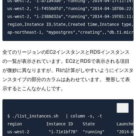
us-west-2, "i-a71a43ae","running","2014-04-17T11:14:0
us-west-2, "i-f4550dfd","running","2014-04-18T06:22:2
us-west-2, "i-2388d32a","running","2014-04-19T01:11:4
region,Instance ID,State,Created time,Instance type,M
全てのリージョンのEC2インスタンスとRDSインスタンス
の一覧が表示されています。EC2とRDSで表示される項目
が微妙に異なりますが、RIの計算がしやすいようにインスタ
ンスタイプの部分のカラムはあわせています。 整形して表
示するとこんなかんじです。
$ ./list_instances.sh   | column -s, -t

region          Instance ID    State         Launched
us-west-2        "i-71e1bf78"  "running"     "2014-04