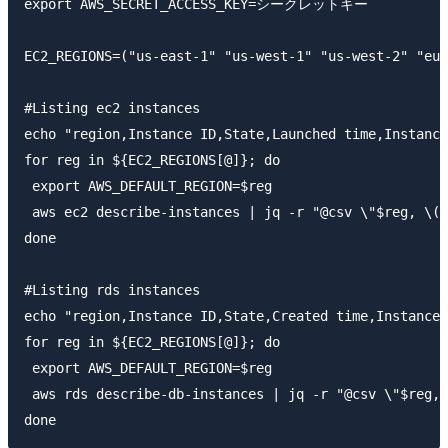
export AWS_SECRET_ACCESS_KEY=シークレットキー

EC2_REGIONS=("us-east-1" "us-west-1" "us-west-2" "eu-
#Listing ec2 instances

echo "region,Instance ID,State,Launched time,Instance
for reg in ${EC2_REGIONS[@]}; do

 export AWS_DEFAULT_REGION=$reg

 aws ec2 describe-instances | jq -r "@csv \"$reg, \(.
done

#Listing rds instances

echo "region,Instance ID,State,Created time,Instance 
for reg in ${EC2_REGIONS[@]}; do

 export AWS_DEFAULT_REGION=$reg

 aws rds describe-db-instances | jq -r "@csv \"$reg, 