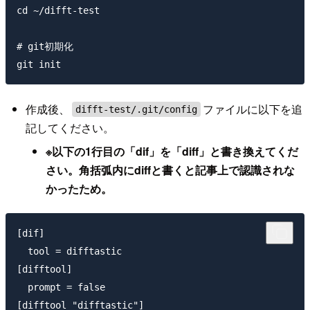
cd ~/difft-test

# git初期化

作成後、
ファイルに以下を追
difft-test/.git/config
記してください。
※以下の1行目の「dif」を「diff」と書き換えてくだ
さい。角括弧内にdiffと書くと記事上で認識されな
かったため。
[dif]

  tool = difftastic

[difftool]

  prompt = false

[difftool "difftastic"]
