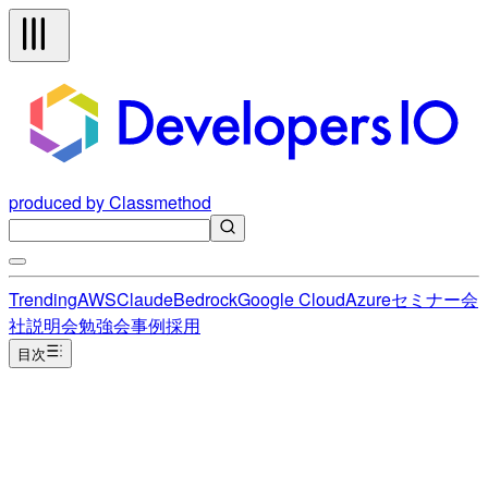
produced by Classmethod
Trending
AWS
Claude
Bedrock
Google Cloud
Azure
セミナー
会
社説明会
勉強会
事例
採用
目次