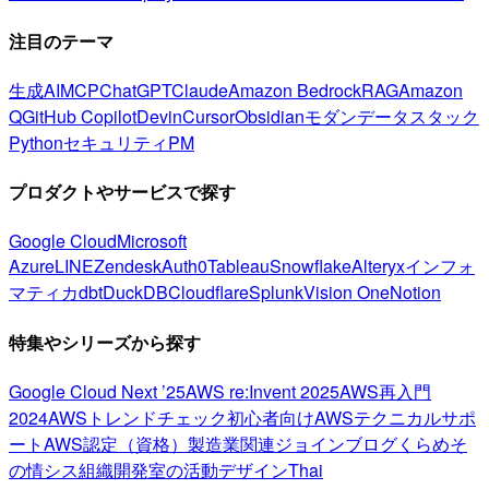
注目のテーマ
生成AI
MCP
ChatGPT
Claude
Amazon Bedrock
RAG
Amazon
Q
GitHub Copilot
Devin
Cursor
Obsidian
モダンデータスタック
Python
セキュリティ
PM
プロダクトやサービスで探す
Google Cloud
Microsoft
Azure
LINE
Zendesk
Auth0
Tableau
Snowflake
Alteryx
インフォ
マティカ
dbt
DuckDB
Cloudflare
Splunk
Vision One
Notion
特集やシリーズから探す
Google Cloud Next ’25
AWS re:Invent 2025
AWS再入門
2024
AWSトレンドチェック
初心者向け
AWSテクニカルサポ
ート
AWS認定（資格）
製造業関連
ジョインブログ
くらめそ
の情シス
組織開発室の活動
デザイン
Thai