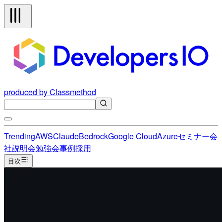
produced by Classmethod
Trending
AWS
Claude
Bedrock
Google Cloud
Azure
セミナー
会
社説明会
勉強会
事例
採用
目次