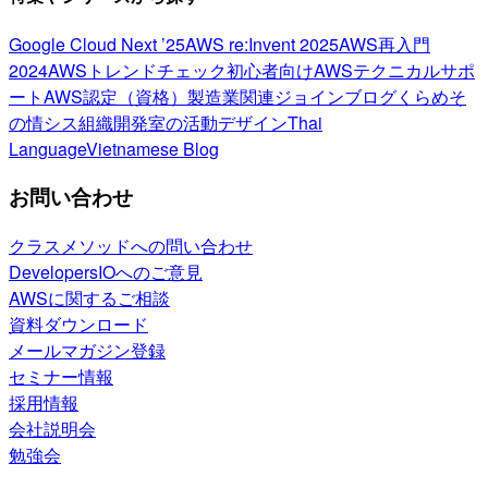
Google Cloud Next ’25
AWS re:Invent 2025
AWS再入門
2024
AWSトレンドチェック
初心者向け
AWSテクニカルサポ
ート
AWS認定（資格）
製造業関連
ジョインブログ
くらめそ
の情シス
組織開発室の活動
デザイン
Thai
Language
Vietnamese Blog
お問い合わせ
クラスメソッドへの問い合わせ
DevelopersIOへのご意見
AWSに関するご相談
資料ダウンロード
メールマガジン登録
セミナー情報
採用情報
会社説明会
勉強会