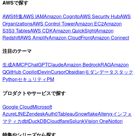
AWSで探す
AWS特集
AWS IAM
Amazon Cognito
AWS Security Hub
AWS
Organizations
AWS Control Tower
Amazon EC2
Amazon
S3
S3 Tables
AWS CDK
Amazon QuickSight
Amazon
Redshift
AWS Amplify
Amazon CloudFront
Amazon Connect
注目のテーマ
生成AI
MCP
ChatGPT
Claude
Amazon Bedrock
RAG
Amazon
Q
GitHub Copilot
Devin
Cursor
Obsidian
モダンデータスタック
Python
セキュリティ
PM
プロダクトやサービスで探す
Google Cloud
Microsoft
Azure
LINE
Zendesk
Auth0
Tableau
Snowflake
Alteryx
インフォ
マティカ
dbt
DuckDB
Cloudflare
Splunk
Vision One
Notion
特集やシリーズから探す