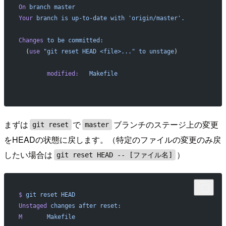
On
 branch
 master
Your
 branch
 is
 up-to-date
 with
 'origin/master'.
Changes
 to
 be
 committed:
  (
use
 "git reset HEAD <file>..."
 to
 unstage
)
        modified:
   Makefile
まずは
で
ブランチのステージ上の変更
git reset
master
をHEADの状態に戻します。（特定のファイルの変更のみ戻
したい場合は
）
git reset HEAD -- [ファイル名]
$
 git
 reset
 HEAD
Unstaged
 changes
 after
 reset:
M
       Makefile