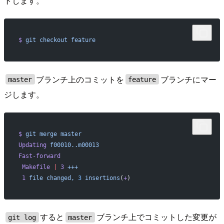
トします。
$
 git
 checkout
 feature
ブランチ上のコミットを
ブランチにマー
master
feature
ジします。
$
 git
 merge
 master
Updating
 f00010..m00013
Fast-forward
 Makefile
 |
 3
 +++
 1
 file
 changed,
 3
 insertions
(
+
)
すると
ブランチ上でコミットした変更が
git log
master