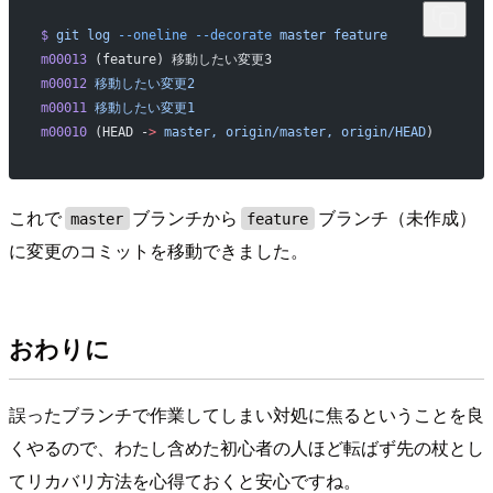
$
 git
 log
 --oneline
 --decorate
 master
 feature
m00013
 (feature) 移動したい変更3
m00012
 移動したい変更2
m00011
 移動したい変更1
m00010
 (HEAD -
>
 master,
 origin/master,
 origin/HEAD
)
これで
ブランチから
ブランチ（未作成）
master
feature
に変更のコミットを移動できました。
おわりに
誤ったブランチで作業してしまい対処に焦るということを良
くやるので、わたし含めた初心者の人ほど転ばず先の杖とし
てリカバリ方法を心得ておくと安心ですね。