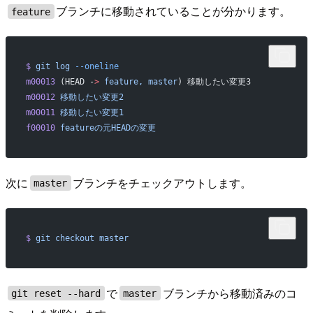
ブランチに移動されていることが分かります。
feature
$
 git
 log
 --oneline
m00013
 (HEAD -
>
 feature,
 master
) 移動したい変更3
m00012
 移動したい変更2
m00011
 移動したい変更1
f00010
 featureの元HEADの変更
次に
ブランチをチェックアウトします。
master
$
 git
 checkout
 master
で
ブランチから移動済みのコ
git reset --hard
master