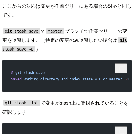
ここからの対応は変更が作業ツリーにある場合の対応と同じ
です。
で
ブランチで作業ツリー上の変
git stash save
master
更を退避します。（特定の変更のみ退避したい場合は
git
）
stash save -p
$
 git
 stash
 save
Saved
 working
 directory
 and
 index
 state
 WIP
 on
 master:
 <
H
で変更がstash上に登録されていることを
git stash list
確認します。