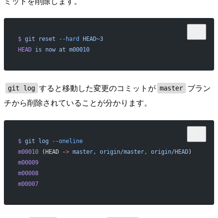
ミットを削除します。
$
 git
 reset
 --hard
 HEAD~3
HEAD
 is
 now
 at
 m00010
すると移動した変更のコミットが
ブラン
git log
master
チから削除されていることが分かります。
$
 git
 log
 --oneline
m00010
 (HEAD -
>
 master,
 origin/master,
 origin/HEAD
)
m00009
m00008
m00007