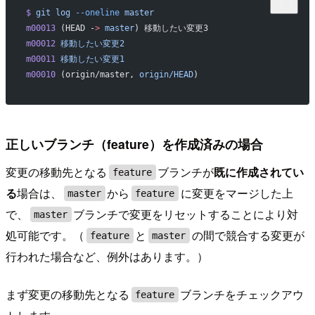
$
 git
 log
 --oneline
 master
m00013
 (HEAD -
>
 master
) 移動したい変更3
m00012
 移動したい変更2
m00011
 移動したい変更1
m00010
 (origin/master, 
origin/HEAD
)
正しいブランチ（feature）を作成済みの場合
変更の移動先となる
ブランチが
既に作成されてい
feature
る
場合は、
から
に変更をマージした上
master
feature
で、
ブランチで変更をリセットすることにより対
master
処可能です。（
と
の間で競合する変更が
feature
master
行われた場合など、例外はあります。）
まず変更の移動先となる
ブランチをチェックアウ
feature