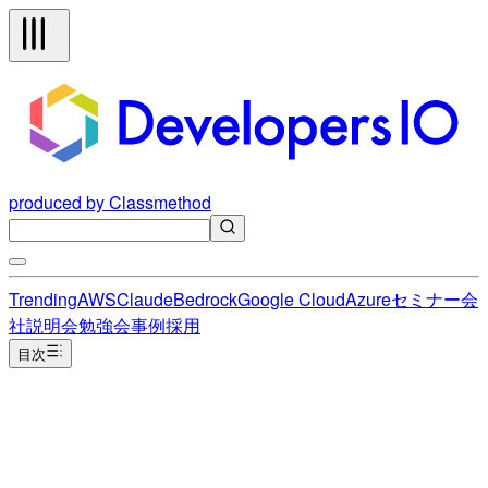
produced by Classmethod
Trending
AWS
Claude
Bedrock
Google Cloud
Azure
セミナー
会
社説明会
勉強会
事例
採用
目次