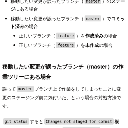
移動したい変更が誤ったブランチ（
）の
ステー
master
ジ
にある場合
移動したい変更が誤ったブランチ（
）で
コミッ
master
ト済み
の場合
正しいブランチ（
）を
作成済み
の場合
feature
正しいブランチ（
）を
未作成
の場合
feature
移動したい変更が誤ったブランチ（master）の作
業ツリーにある場合
誤って
ブランチ上で作業をしてしまったことに変
master
更のステージング前に気付いた、という場合の対処方法で
す。
すると
欄
git status
Changes not staged for commit