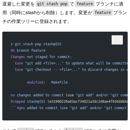
退避した変更を
で
ブランチに適
git stash pop
feature
用（同時にstashから削除）します。変更が
ブラン
feature
チの作業ツリーに登録されます。
$
 git
 stash
 pop
 stash@{
0
}
On
 branch
 feature
Changes
 not
 staged
 for
 commit:
  (
use
 "git add <file>..."
 to
 update
 what
 will
 be
 committe
  (
use
 "git checkout -- <file>..."
 to
 discard
 changes
 in
 w
        modified:
   Makefile
no
 changes
 added
 to
 commit
 (use 
"git add"
 and/or
 "git comm
Dropped
 stash@{
0
}
 (e31990220a03acf34021a3dc2d8ae4f934dd84a
```
nges
 added to commit (use "git add" and/or "git commit 