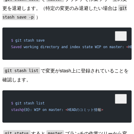
更を退避します。（特定の変更のみ退避したい場合は
git
）
stash save -p
$
 git
 stash
 save
Saved
 working
 directory
 and
 index
 state
 WIP
 on
 master:
 <
H
で変更がstash上に登録されていることを
git stash list
確認します。
$
 git
 stash
 list
stash@
{0}
:
 WIP
 on
 master:
 <
HEADのコミット情
報
>
すると
ブランチの作業ツリーから変
git status
master