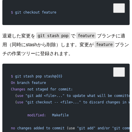
$
 git
 checkout
 feature
退避した変更を
で
ブランチに適
git stash pop
feature
用（同時にstashから削除）します。変更が
ブラン
feature
チの作業ツリーに登録されます。
$
 git
 stash
 pop
 stash@{
0
}
On
 branch
 feature
Changes
 not
 staged
 for
 commit:
  (
use
 "git add <file>..."
 to
 update
 what
 will
 be
 committe
  (
use
 "git checkout -- <file>..."
 to
 discard
 changes
 in
 w
        modified:
   Makefile
no
 changes
 added
 to
 commit
 (use 
"git add"
 and/or
 "git comm