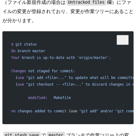
（ファイル新規作成の場合は
欄）にファ
Untracked files
イルの変更が登録されており、変更が作業ツリーにあること
が分かります。
$
 git
 status
On
 branch
 master
Your
 branch
 is
 up-to-date
 with
 'origin/master'.
Changes
 not
 staged
 for
 commit:
  (
use
 "git add <file>..."
 to
 update
 what
 will
 be
 committe
  (
use
 "git checkout -- <file>..."
 to
 discard
 changes
 in
 w
        modified:
   Makefile
no
 changes
 added
 to
 commit
 (use 
"git add"
 and/or
 "git comm
で
ブランチで作業ツリー上の変
git stash save
master