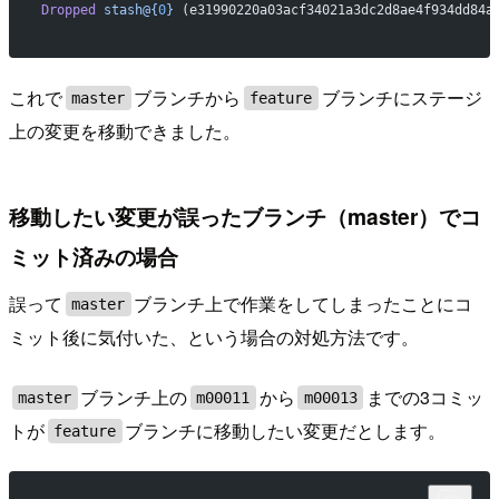
Dropped
 stash@{
0
}
 (e31990220a03acf34021a3dc2d8ae4f934dd84a
これで
ブランチから
ブランチにステージ
master
feature
上の変更を移動できました。
移動したい変更が誤ったブランチ（master）でコ
ミット済みの場合
誤って
ブランチ上で作業をしてしまったことにコ
master
ミット後に気付いた、という場合の対処方法です。
ブランチ上の
から
までの3コミッ
master
m00011
m00013
トが
ブランチに移動したい変更だとします。
feature