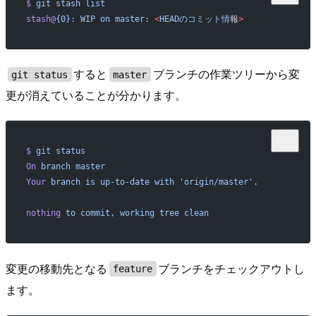
$
 git
 stash
 list
stash@
{0}
:
 WIP
 on
 master:
 <
HEADのコミット情
報
>
すると
ブランチの作業ツリーから変
git status
master
更が消えていることが分かります。
$
 git
 status
On
 branch
 master
Your
 branch
 is
 up-to-date
 with
 'origin/master'.
nothing
 to
 commit,
 working
 tree
 clean
変更の移動先となる
ブランチをチェックアウトし
feature
ます。