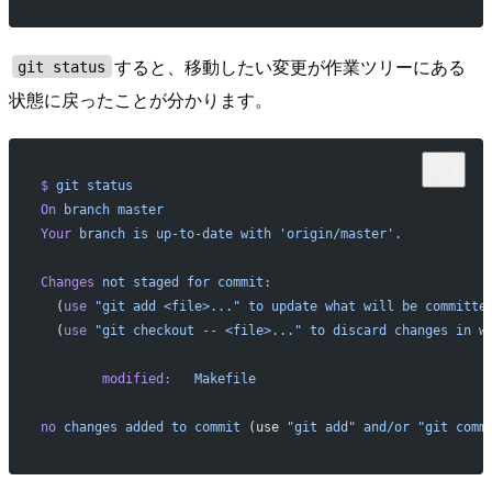
すると、移動したい変更が作業ツリーにある
git status
状態に戻ったことが分かります。
$
 git
 status
On
 branch
 master
Your
 branch
 is
 up-to-date
 with
 'origin/master'.
Changes
 not
 staged
 for
 commit:
  (
use
 "git add <file>..."
 to
 update
 what
 will
 be
 committe
  (
use
 "git checkout -- <file>..."
 to
 discard
 changes
 in
 w
        modified:
   Makefile
no
 changes
 added
 to
 commit
 (use 
"git add"
 and/or
 "git comm