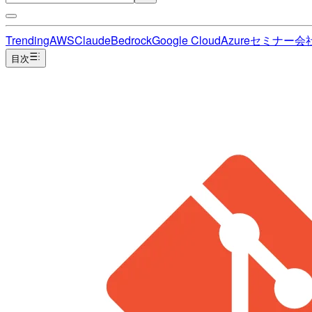
Trending
AWS
Claude
Bedrock
Google Cloud
Azure
セミナー
会
目次