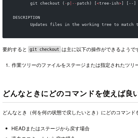
       git checkout (
-
p
|--
patch) [
<
tree-ish
>
] [--]
DESCRIPTION
       Updates files in the working tree to match 
要約すると
は主に以下の操作ができるようで
git checkout
作業ツリーのファイルをステージまたは指定されたツリーの
どんなときにどのコマンドを使えば良
どんなとき（何を何の状態で戻したいとき）にどのコマンド
HEADまたはステージから戻す場合