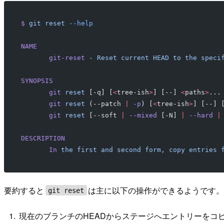
$
 git
 reset
 --help
NAME
       git-reset
 -
 Reset
 current
 HEAD
 to
 the
 speci
SYNOPSIS
       git
 reset
 [-q] [
<
tree-ish
>
] [--] 
<
paths
>
...
       git
 reset
 (--patch 
|
 -p
) [
<
tree-ish
>
] [--] 
       git
 reset
 [--soft 
|
 --mixed
 [-N] 
|
 --hard
 |
DESCRIPTION
       In
 the
 first
 and
 second
 form,
 copy
 entries
 
要約すると
は主に以下の操作ができるようです
git reset
現在のブランチのHEADからステージへエントリーをコ