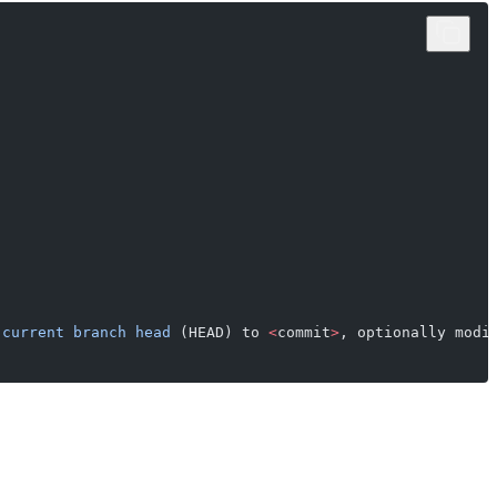
 current
 branch
 head
 (HEAD) to 
<
commit
>
, optionally modi