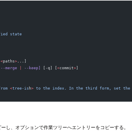
fied
 state
[
<
paths
>
...]
 --merge
 |
 --keep]
 [-q] [
<
commit
>
]
from
 <
tree-is
h
>
 to
 the
 index.
 In
 the
 third
 form,
 set
 the
。
ピーし、オプションで作業ツリーへエントリーをコピーする。