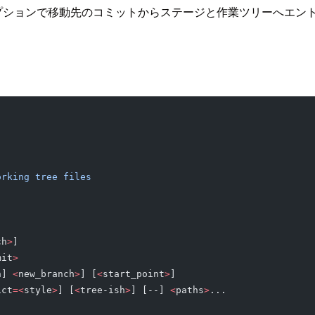
プションで移動先のコミットからステージと作業ツリーへエン
orking
 tree
 files
ch
>
]
mit
>
n] 
<
new_branch
>
] [
<
start_point
>
]
ict
=<
style
>
] [
<
tree-ish
>
] [--] 
<
paths
>
...
.