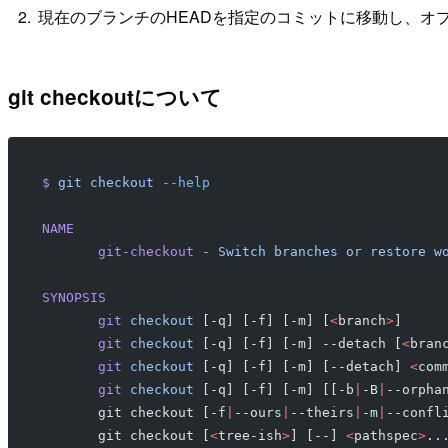
現在のブランチのHEADを指定のコミットに移動し、オ
git checkoutについて
$
 git
 checkout
 --help
NAME
       git-checkout
 -
 Switch
 branches
 or
 restore
 w
SYNOPSIS
       git
 checkout
 [-q] [-f] [-m] [
<
branch
>
]
       git
 checkout
 [-q] [-f] [-m] --detach [
<
bran
       git
 checkout
 [-q] [-f] [-m] [--detach] 
<
com
       git
 checkout
 [-q] [-f] [-m] [[-b
|
-B
|
--orpha
       git checkout [-f
|
--ours
|
--theirs
|
-m
|
--confl
       git checkout [
<
tree-ish
>
] [--] 
<
pathspec
>
..