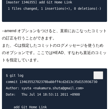
[master 1346355] add Git Home Link

 1 files changed, 1 insertions(+), 0 deletions(-)

--amend オプションをつけると、直前におこなったコミット
の訂正を行うことができます。
また、-Cは指定したコミットのログメッセージを使うため
のオプションです。ここではHEAD、すなわち直近のコミッ
トを指定しています。
$ git log

commit 13463552702378babbff4cd2d13c35d153936730

Author: syuta <nakamura.shuta@gmail.com>

Date:   Thu Jul 14 18:53:11 2011 +0900

    add Git Home Link
