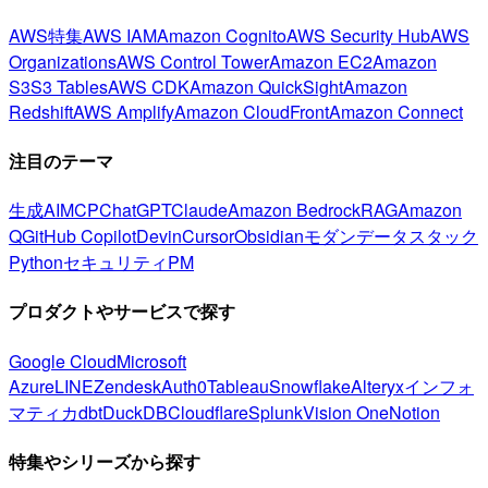
AWS特集
AWS IAM
Amazon Cognito
AWS Security Hub
AWS
Organizations
AWS Control Tower
Amazon EC2
Amazon
S3
S3 Tables
AWS CDK
Amazon QuickSight
Amazon
Redshift
AWS Amplify
Amazon CloudFront
Amazon Connect
注目のテーマ
生成AI
MCP
ChatGPT
Claude
Amazon Bedrock
RAG
Amazon
Q
GitHub Copilot
Devin
Cursor
Obsidian
モダンデータスタック
Python
セキュリティ
PM
プロダクトやサービスで探す
Google Cloud
Microsoft
Azure
LINE
Zendesk
Auth0
Tableau
Snowflake
Alteryx
インフォ
マティカ
dbt
DuckDB
Cloudflare
Splunk
Vision One
Notion
特集やシリーズから探す