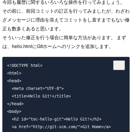
今回も履歴に関するいろいろな操作を行ってみましょう。
その前に、前回コミットの訂正を行ってみましたが、わざわ
ざメッセージに理由を添えてコミットをし直すまでもない修
正も数多くあると思います。
そういった修正を行う場合に簡単な方法があります。 まず
は、hello.htmlにGItホームへのリンクを追加します。
<!DOCTYPE html>

<html>

<head>

  <meta charset="UTF-8">

  <title>Hello Git!</title>

</head>

<body>

  <h2 id="toc-hello-git">Hello Git!</h2>

  <a href="http://git-scm.com/">Git Home</a>
