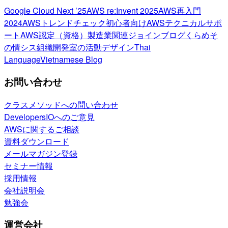
Google Cloud Next ’25
AWS re:Invent 2025
AWS再入門
2024
AWSトレンドチェック
初心者向け
AWSテクニカルサポ
ート
AWS認定（資格）
製造業関連
ジョインブログ
くらめそ
の情シス
組織開発室の活動
デザイン
Thai
Language
Vietnamese Blog
お問い合わせ
クラスメソッドへの問い合わせ
DevelopersIOへのご意見
AWSに関するご相談
資料ダウンロード
メールマガジン登録
セミナー情報
採用情報
会社説明会
勉強会
運営会社