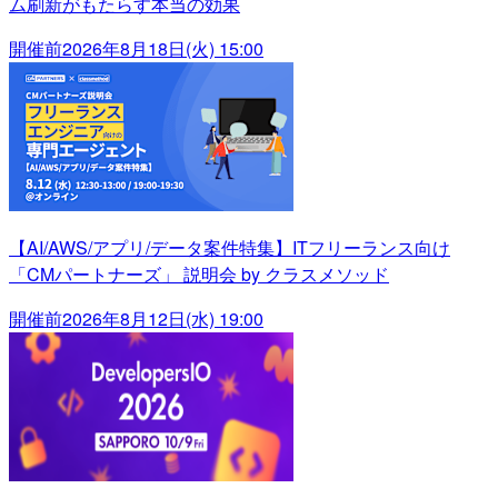
ム刷新がもたらす本当の効果
開催前
2026年8月18日(火) 15:00
【AI/AWS/アプリ/データ案件特集】ITフリーランス向け
「CMパートナーズ」 説明会 by クラスメソッド
開催前
2026年8月12日(水) 19:00