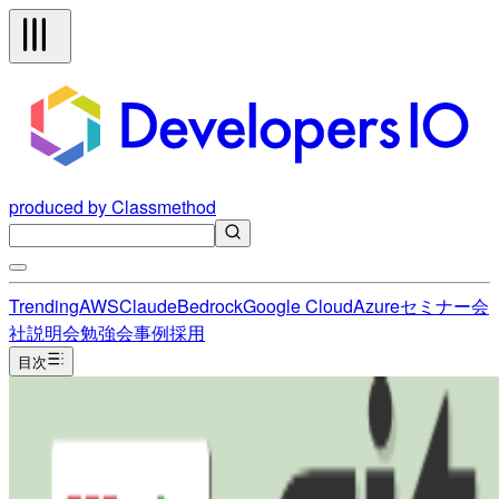
produced by Classmethod
Trending
AWS
Claude
Bedrock
Google Cloud
Azure
セミナー
会
社説明会
勉強会
事例
採用
目次