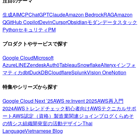
注目のテーマ
生成AI
MCP
ChatGPT
Claude
Amazon Bedrock
RAG
Amazon
Q
GitHub Copilot
Devin
Cursor
Obsidian
モダンデータスタック
Python
セキュリティ
PM
プロダクトやサービスで探す
Google Cloud
Microsoft
Azure
LINE
Zendesk
Auth0
Tableau
Snowflake
Alteryx
インフォ
マティカ
dbt
DuckDB
Cloudflare
Splunk
Vision One
Notion
特集やシリーズから探す
Google Cloud Next ’25
AWS re:Invent 2025
AWS再入門
2024
AWSトレンドチェック
初心者向け
AWSテクニカルサポ
ート
AWS認定（資格）
製造業関連
ジョインブログ
くらめそ
の情シス
組織開発室の活動
デザイン
Thai
Language
Vietnamese Blog