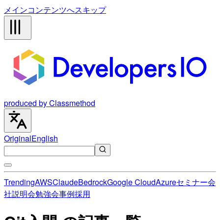
メインコンテンツへスキップ
produced by Classmethod
Original
English
Trending
AWS
Claude
Bedrock
Google Cloud
Azure
セミナー
会
社説明会
勉強会
事例
採用