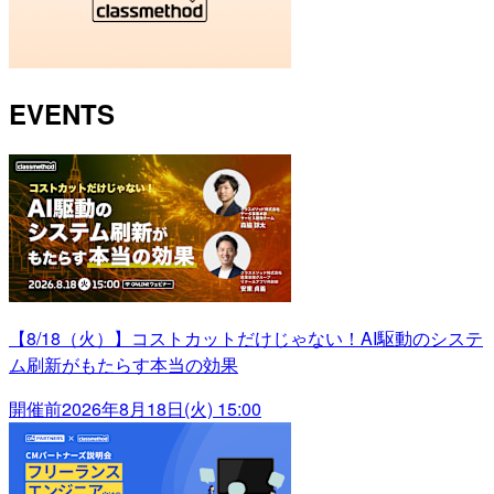
EVENTS
【8/18（火）】コストカットだけじゃない！AI駆動のシステ
ム刷新がもたらす本当の効果
開催前
2026年8月18日(火) 15:00