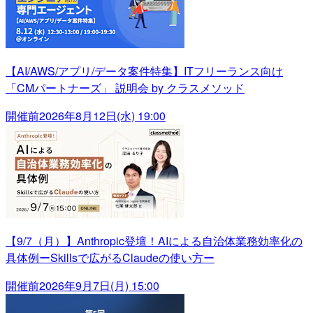
【AI/AWS/アプリ/データ案件特集】ITフリーランス向け
「CMパートナーズ」 説明会 by クラスメソッド
開催前
2026年8月12日(水) 19:00
【9/7（月）】Anthropic登壇！AIによる自治体業務効率化の
具体例ーSkillsで広がるClaudeの使い方ー
開催前
2026年9月7日(月) 15:00