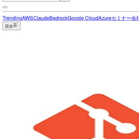
Trending
AWS
Claude
Bedrock
Google Cloud
Azure
セミナー
会
目次