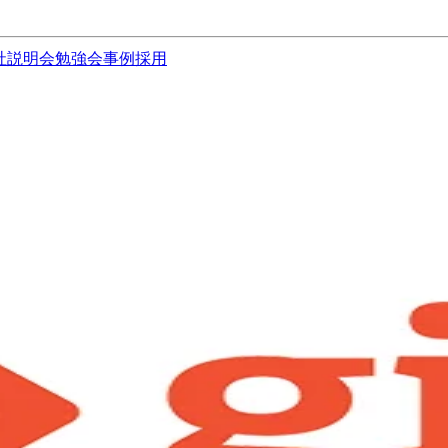
社説明会
勉強会
事例
採用