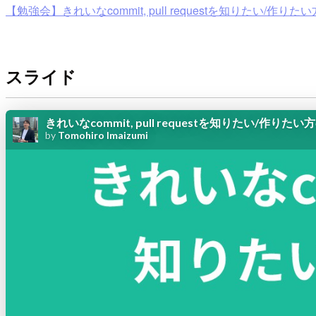
【勉強会】きれいなcommit, pull requestを知りたい/作り
スライド