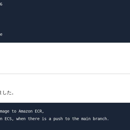
6

ました。
mage to Amazon ECR,

n ECS, when there is a push to the main branch.
