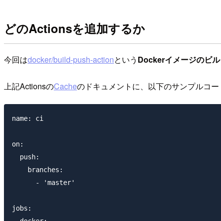
どのActionsを追加するか
今回は
docker/build-push-action
という
Dockerイメージのビ
上記Actionsの
Cache
のドキュメントに、以下のサンプルコー
name: ci

on:

  push:

    branches:

      - 'master'

jobs:

  docker:
