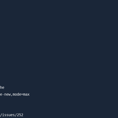
he

e-new,mode=max

/issues/252
