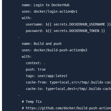
        name: Login to DockerHub

        uses: docker/login-action@v1 

        with:

          username: ${{ secrets.DOCKERHUB_USERNAME }}

          password: ${{ secrets.DOCKERHUB_TOKEN }}

      -

        name: Build and push

        uses: docker/build-push-action@v2

        with:

          context: .

          push: true

          tags: user/app:latest

          cache-from: type=local,src=/tmp/.buildx-cac
          cache-to: type=local,dest=/tmp/.buildx-cach
      -

        # Temp fix

        # https://github.com/docker/build-push-action