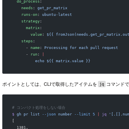
  do_process
:
    needs
: 
get_pr_matrix
    runs-on
: 
ubuntu-latest
    strategy
:
      matrix
:
        value
: 
${{ fromJson(needs.get_pr_matrix.ou
    steps
:
      - 
name
: 
Processing for each pull request
      - 
run
: 
|
          echo ${{ matrix.value }}
ポイントとしては、CLIで取得したアイテムを
コマンドで
jq
# コンパクト処理をしない場合
$
 gh
 pr
 list
 --json
 number
 --limit
 5
 |
 jq
 '[.[].nu
[
  1381,