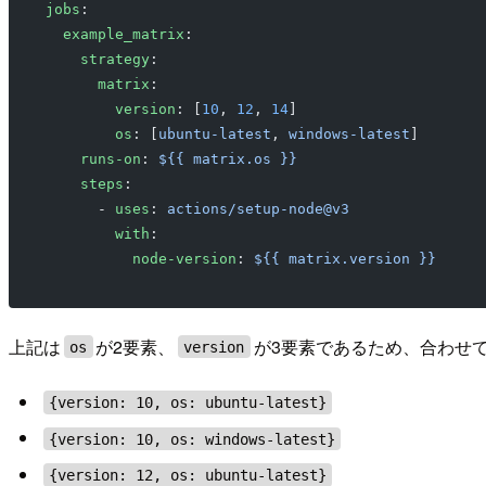
jobs
:
  example_matrix
:
    strategy
:
      matrix
:
        version
: [
10
, 
12
, 
14
]
        os
: [
ubuntu-latest
, 
windows-latest
]
    runs-on
: 
${{ matrix.os }}
    steps
:
      - 
uses
: 
actions/setup-node@v3
        with
:
          node-version
: 
${{ matrix.version }}
上記は
が2要素、
が3要素であるため、合わせて
os
version
{version: 10, os: ubuntu-latest}
{version: 10, os: windows-latest}
{version: 12, os: ubuntu-latest}