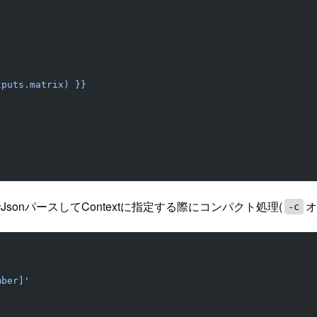
tputs.matrix) }}
JsonパースしてContextに指定する際にコンパクト処理(
オ
-c
mber]'