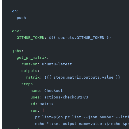
on
:
  push
env
:
  GITHUB_TOKEN
: 
${{ secrets.GITHUB_TOKEN }}
jobs
:
  get_pr_matrix
:
    runs-on
: 
ubuntu-latest
    outputs
:
      matrix
: 
${{ steps.matrix.outputs.value }}
    steps
:
      - 
name
: 
Checkout
        uses
: 
actions/checkout@v3
      - 
id
: 
matrix
        run
: 
|
          pr_list=$(gh pr list --json number --lim
          echo "::set-output name=value::$(echo $p