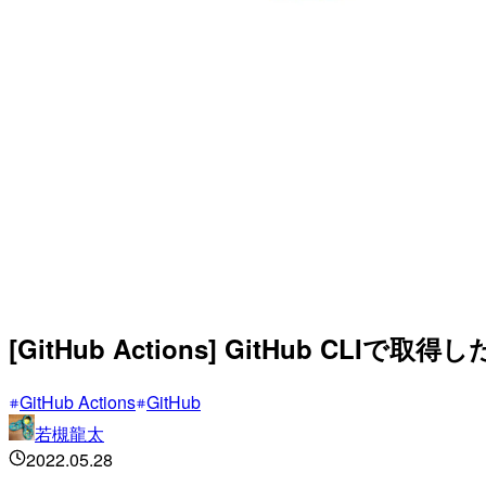
[GitHub Actions] GitHub C
GitHub Actions
GitHub
若槻龍太
2022.05.28