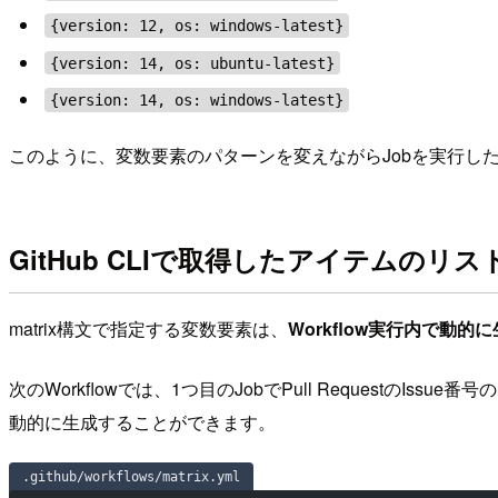
{version: 12, os: windows-latest}
{version: 14, os: ubuntu-latest}
{version: 14, os: windows-latest}
このように、変数要素のパターンを変えながらJobを実行した
GitHub CLIで取得したアイテムのリスト
matrix構文で指定する変数要素は、
Workflow実行内で動的
次のWorkflowでは、1つ目のJobでPull RequestのIs
動的に生成することができます。
.github/workflows/matrix.yml