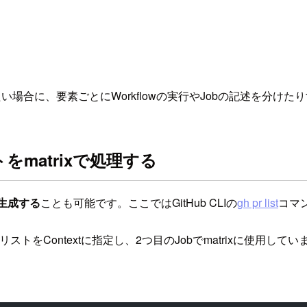
い場合に、要素ごとにWorkflowの実行やJobの記述を分け
をmatrixで処理する
に生成する
ことも可能です。ここではGitHub CLIの
gh pr list
コマン
sue番号のリストをContextに指定し、2つ目のJobでmatrixに使