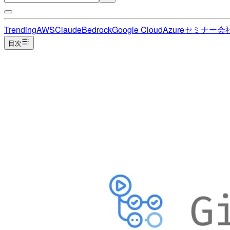
Trending
AWS
Claude
Bedrock
Google Cloud
Azure
セミナー
会
目次