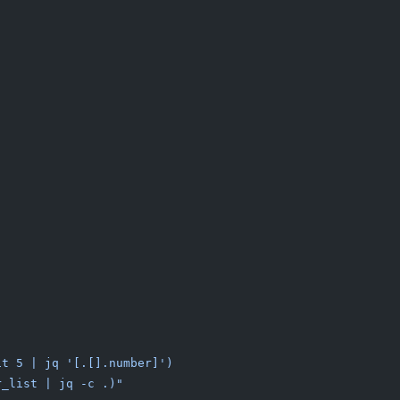
it 5 | jq '[.[].number]')
r_list | jq -c .)"