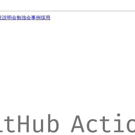
社説明会
勉強会
事例
採用