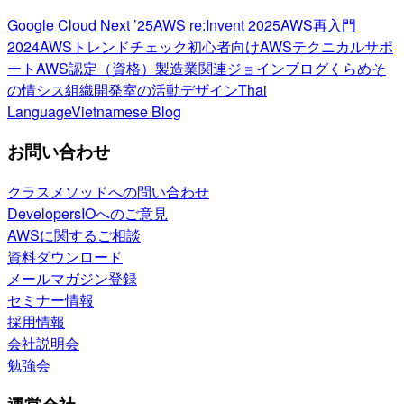
Google Cloud Next ’25
AWS re:Invent 2025
AWS再入門
2024
AWSトレンドチェック
初心者向け
AWSテクニカルサポ
ート
AWS認定（資格）
製造業関連
ジョインブログ
くらめそ
の情シス
組織開発室の活動
デザイン
Thai
Language
Vietnamese Blog
お問い合わせ
クラスメソッドへの問い合わせ
DevelopersIOへのご意見
AWSに関するご相談
資料ダウンロード
メールマガジン登録
セミナー情報
採用情報
会社説明会
勉強会