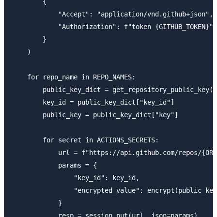
        {

            "Accept": "application/vnd.github+json",

            "Authorization": f"token {GITHUB_TOKEN}",

        }

    )

    for repo_name in REPO_NAMES:

        public_key_dict = get_repository_public_key(s
        key_id = public_key_dict["key_id"]

        public_key = public_key_dict["key"]

        for secret in ACTIONS_SECRETS:

            url = f"https://api.github.com/repos/{ORG
            params = {

                "key_id": key_id,

                "encrypted_value": encrypt(public_key
            }

            resp = session.put(url, json=params)
