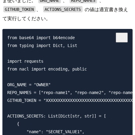
ま使いました。
、
、
ORG_NAME
REPO_NAMES
、
の値は適宜書き換え
GITHUB_TOKEN
ACTIONS_SECRETS
て実行してください。
from base64 import b64encode

from typing import Dict, List

import requests

from nacl import encoding, public

ORG_NAME = "OWNER"

REPO_NAMES = ["repo-name1", "repo-name2", "repo-name3
GITHUB_TOKEN = "XXXXXXXXXXXXXXXXXXXXXXXXXXXXXXXXXXXXX
ACTIONS_SECRETS: List[Dict[str, str]] = [

    {

        "name": "SECRET_VALUE1",
