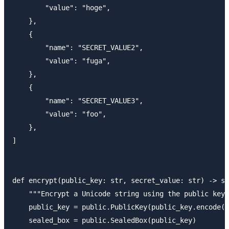
        "value": "hoge",

    },

    {

        "name": "SECRET_VALUE2",

        "value": "fuga",

    },

    {

        "name": "SECRET_VALUE3",

        "value": "foo",

    },

]

def encrypt(public_key: str, secret_value: str) -> st
    """Encrypt a Unicode string using the public key.
    public_key = public.PublicKey(public_key.encode("
    sealed_box = public.SealedBox(public_key)
