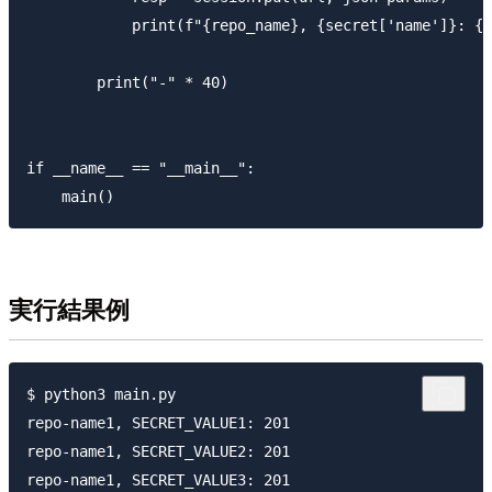
            print(f"{repo_name}, {secret['name']}: {r
        print("-" * 40)

if __name__ == "__main__":

実行結果例
$ python3 main.py

repo-name1, SECRET_VALUE1: 201

repo-name1, SECRET_VALUE2: 201

repo-name1, SECRET_VALUE3: 201
