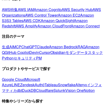
AWS特集
AWS IAM
Amazon Cognito
AWS Security Hub
AWS
Organizations
AWS Control Tower
Amazon EC2
Amazon
S3
S3 Tables
AWS CDK
Amazon QuickSight
Amazon
Redshift
AWS Amplify
Amazon CloudFront
Amazon Connect
注目のテーマ
生成AI
MCP
ChatGPT
Claude
Amazon Bedrock
RAG
Amazon
Q
GitHub Copilot
Devin
Cursor
Obsidian
モダンデータスタック
Python
セキュリティ
PM
プロダクトやサービスで探す
Google Cloud
Microsoft
Azure
LINE
Zendesk
Auth0
Tableau
Snowflake
Alteryx
インフォ
マティカ
dbt
DuckDB
Cloudflare
Splunk
Vision One
Notion
特集やシリーズから探す