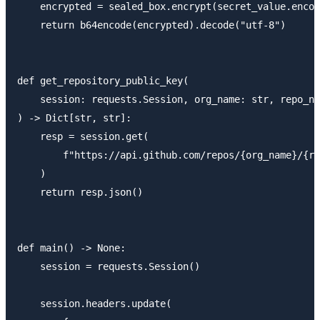
    encrypted = sealed_box.encrypt(secret_value.encod
    return b64encode(encrypted).decode("utf-8")

def get_repository_public_key(

    session: requests.Session, org_name: str, repo_na
) -> Dict[str, str]:

    resp = session.get(

        f"https://api.github.com/repos/{org_name}/{re
    )

    return resp.json()

def main() -> None:

    session = requests.Session()

    session.headers.update(
