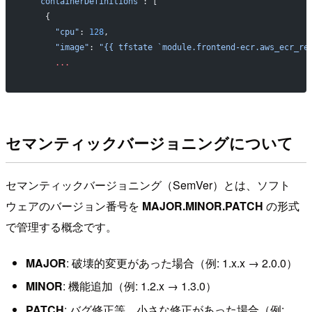
  "containerDefinitions"
: [
    {
      "cpu"
: 
128
,
      "image"
: 
"{{ tfstate `module.frontend-ecr.aws_ecr_re
      ...
セマンティックバージョニングについて
セマンティックバージョニング（SemVer）とは、ソフト
ウェアのバージョン番号を
MAJOR.MINOR.PATCH
の形式
で管理する概念です。
MAJOR
: 破壊的変更があった場合（例: 1.x.x → 2.0.0）
MINOR
: 機能追加（例: 1.2.x → 1.3.0）
PATCH
: バグ修正等、小さな修正があった場合（例: