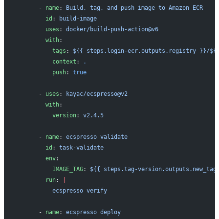
      - 
name
: 
Build, tag, and push image to Amazon ECR
        id
: 
build-image
        uses
: 
docker/build-push-action@v6
        with
:
          tags
: 
${{ steps.login-ecr.outputs.registry }}/${
          context
: 
.
          push
: 
true
      - 
uses
: 
kayac/ecspresso@v2
        with
:
          version
: 
v2.4.5
      - 
name
: 
ecspresso validate
        id
: 
task-validate
        env
:
          IMAGE_TAG
: 
${{ steps.tag-version.outputs.new_tag
        run
: 
|
          ecspresso verify
      - 
name
: 
ecspresso deploy