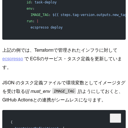
        id
: 
task-deploy
        env
:
          IMAGE_TAG
: 
${{ steps.tag-version.outputs.new_tag
        run
: 
|
          ecspresso deploy
上記の例では、Terraformで管理されたインフラに対して
ecspresso
で ECSのサービス・タスク定義を更新していま
す。
JSON のタスク定義ファイルで環境変数としてイメージタグ
を受け取る(
{{ must_env
}}
)ようにしておくと、
IMAGE_TAG
GitHub Actionsとの連携がシームレスになります。
{