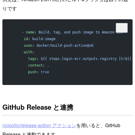
りです
     - 
name
: 
Build, tag, and push image to Amazon ECR
      id
: 
build-image
      uses
: 
docker/build-push-action@v6
      with
:
        tags
: 
${{ steps.login-ecr.outputs.registry }}/${{ 
        context
: 
.
        push
: 
true
GitHub Release と連携
ncipollo/release-action アクション
を用いると、GitHub
Release と連動できます。