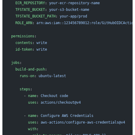
  ECR_REPOSITORY
: 
your-ecr-repository-name
  TFSTATE_BUCKET
: 
your-s3-bucket-name
  TFSTATE_BUCKET_PATH
: 
your-app/prod
  ROLE_ARN
: 
arn:aws:iam::123456789012:role/GitHubOIDCActio
permissions
:
  contents
: 
write
  id-token
: 
write
jobs
:
  build-and-push
:
    runs-on
: 
ubuntu-latest
    steps
:
      - 
name
: 
Checkout code
        uses
: 
actions/checkout@v4
      - 
name
: 
Configure AWS Credentials
        uses
: 
aws-actions/configure-aws-credentials@v4
        with
: