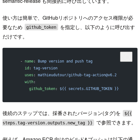
semantic-release も間接的に呼び出しています。
使い方は簡単で、GitHubリポジトリへのアクセス権限が必
要なため
を指定し、以下のように呼び出す
github_token
だけです。
    - 
name
: 
Bump version and push tag
      id
: 
tag-version
      uses
: 
mathieudutour/github-tag-action@v6.2
      with
:
        github_token
: 
${{ secrets.GITHUB_TOKEN }}
後続のステップでは、採番されたバージョン(タグ)を
${{
で参照できます。
steps.tag-version.outputs.new_tag }}
例えば、Amazon ECR 向けのビルド&プッシュは以下の通