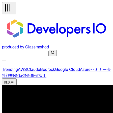
produced by Classmethod
Trending
AWS
Claude
Bedrock
Google Cloud
Azure
セミナー
会
社説明会
勉強会
事例
採用
目次