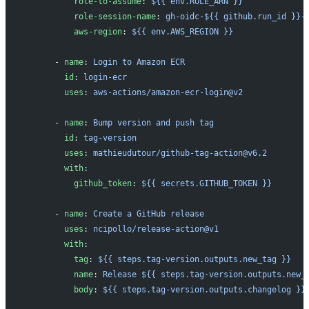
          role-to-assume
: 
${{ env.ROLE_ARN }}
          role-session-name
: 
gh-oidc-${{ github.run_id }}-
          aws-region
: 
${{ env.AWS_REGION }}
      - 
name
: 
Login to Amazon ECR
        id
: 
login-ecr
        uses
: 
aws-actions/amazon-ecr-login@v2
      - 
name
: 
Bump version and push tag
        id
: 
tag-version
        uses
: 
mathieudutour/github-tag-action@v6.2
        with
:
          github_token
: 
${{ secrets.GITHUB_TOKEN }}
      - 
name
: 
Create a GitHub release
        uses
: 
ncipollo/release-action@v1
        with
:
          tag
: 
${{ steps.tag-version.outputs.new_tag }}
          name
: 
Release ${{ steps.tag-version.outputs.new_
          body
: 
${{ steps.tag-version.outputs.changelog }}