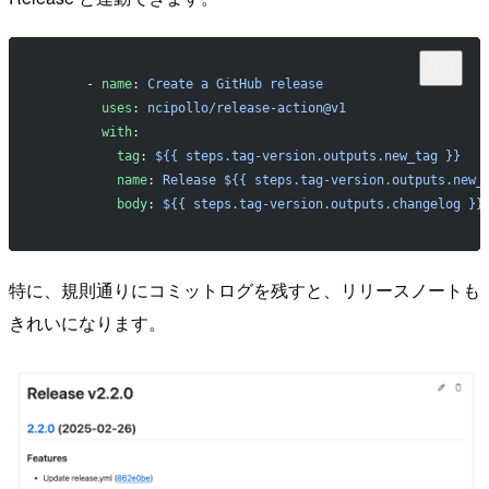
      - 
name
: 
Create a GitHub release
        uses
: 
ncipollo/release-action@v1
        with
:
          tag
: 
${{ steps.tag-version.outputs.new_tag }}
          name
: 
Release ${{ steps.tag-version.outputs.new_
          body
: 
${{ steps.tag-version.outputs.changelog }}
特に、規則通りにコミットログを残すと、リリースノートも
きれいになります。