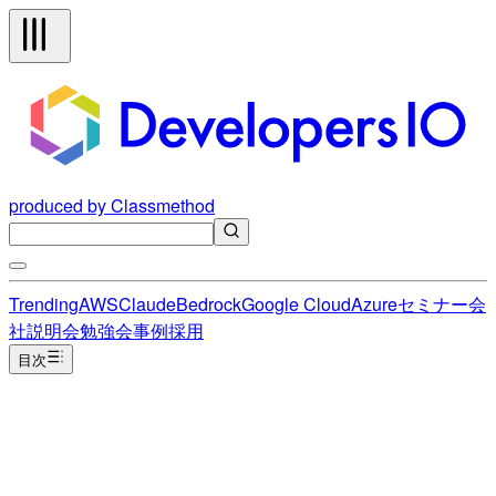
produced by Classmethod
Trending
AWS
Claude
Bedrock
Google Cloud
Azure
セミナー
会
社説明会
勉強会
事例
採用
目次