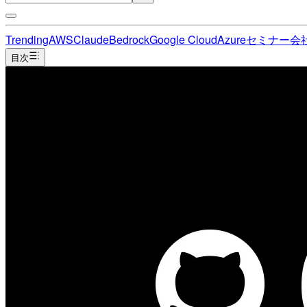
Trending
AWS
Claude
Bedrock
Google Cloud
Azure
セミナー
会
目次