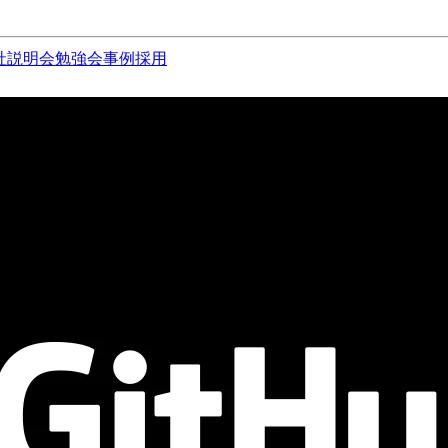
社説明会
勉強会
事例
採用