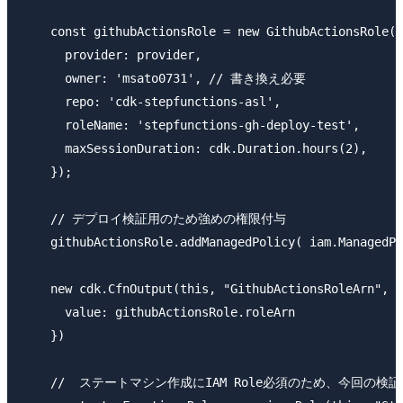
    const githubActionsRole = new GithubActionsRole(t
      provider: provider,

      owner: 'msato0731', // 書き換え必要

      repo: 'cdk-stepfunctions-asl',

      roleName: 'stepfunctions-gh-deploy-test',

      maxSessionDuration: cdk.Duration.hours(2),

    });

    // デプロイ検証用のため強めの権限付与

    githubActionsRole.addManagedPolicy( iam.ManagedPo
    new cdk.CfnOutput(this, "GithubActionsRoleArn", {

      value: githubActionsRole.roleArn

    })

    //  ステートマシン作成にIAM Role必須のため、今回の検