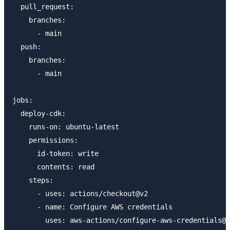
  pull_request:

    branches:

      - main

  push:

    branches:

      - main

jobs:

  deploy-cdk:

    runs-on: ubuntu-latest

    permissions:

      id-token: write

      contents: read

    steps:

      - uses: actions/checkout@v2

      - name: Configure AWS credentials

        uses: aws-actions/configure-aws-credentials@v