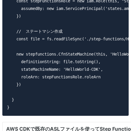
    const stepFunctionsRole = new iam.Role(this, "Ste
      assumedBy: new iam.ServicePrincipal('states.ama
    })

    //  ステートマシン作成

    const file = fs.readFileSync('./step-functions/He
    new stepfunctions.CfnStateMachine(this, 'HelloWor
      definitionString: file.toString(),

      stateMachineName: 'HelloWorld-CDK',

      roleArn: stepFunctionsRole.roleArn

    })

  }
