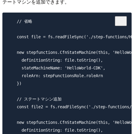
テートマシンを追加できます。
    // 省略

    const file = fs.readFileSync('./step-functions/He
    new stepfunctions.CfnStateMachine(this, 'HelloWor
      definitionString: file.toString(),

      stateMachineName: 'HelloWorld-CDK',

      roleArn: stepFunctionsRole.roleArn

    })

    // ステートマシン追加

    const file2 = fs.readFileSync('./step-functions/H
    new stepfunctions.CfnStateMachine(this, 'HelloWor
      definitionString: file.toString(),
