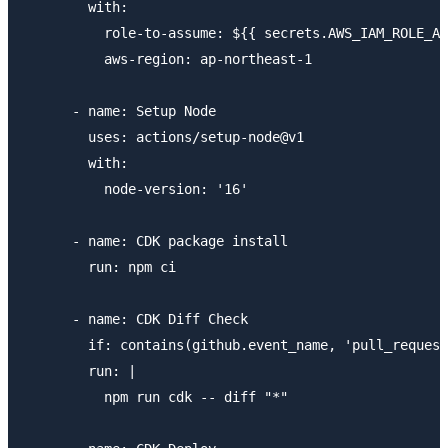
        with:

          role-to-assume: ${{ secrets.AWS_IAM_ROLE_AR
          aws-region: ap-northeast-1

      - name: Setup Node

        uses: actions/setup-node@v1

        with:

          node-version: '16'

      - name: CDK package install

        run: npm ci

      - name: CDK Diff Check

        if: contains(github.event_name, 'pull_request
        run: |

          npm run cdk -- diff "*"
