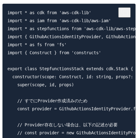
import * as cdk from 'aws-cdk-lib'

import * as iam from 'aws-cdk-lib/aws-iam'

import * as stepfunctions from 'aws-cdk-lib/aws-stepf
import { GithubActionsIdentityProvider, GithubActions
import * as fs from 'fs'

import { Construct } from 'constructs'

export class StepfunctionsStack extends cdk.Stack {

  constructor(scope: Construct, id: string, props?: c
    super(scope, id, props)

    // すでにProvider作成済みのため

    const provider = GithubActionsIdentityProvider.fr
    // Provider存在しない場合は、以下の記述が必要

    // const provider = new GithubActionsIdentityProv