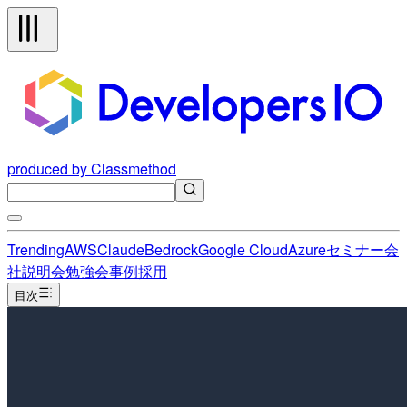
produced by Classmethod
Trending
AWS
Claude
Bedrock
Google Cloud
Azure
セミナー
会
社説明会
勉強会
事例
採用
目次