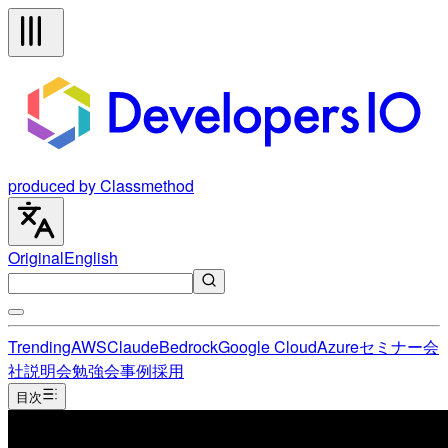
produced by Classmethod
Original
English
Trending
AWS
Claude
Bedrock
Google Cloud
Azure
セミナー
会
社説明会
勉強会
事例
採用
目次