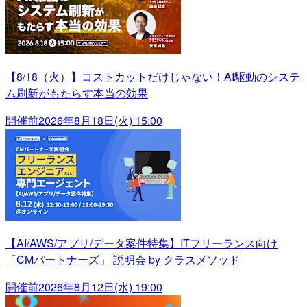
【8/18（火）】コストカットだけじゃない！AI駆動のシステ
ム刷新がもたらす本当の効果
開催前
2026年8月18日(火) 15:00
【AI/AWS/アプリ/データ案件特集】ITフリーランス向け
「CMパートナーズ」 説明会 by クラスメソッド
開催前
2026年8月12日(水) 19:00