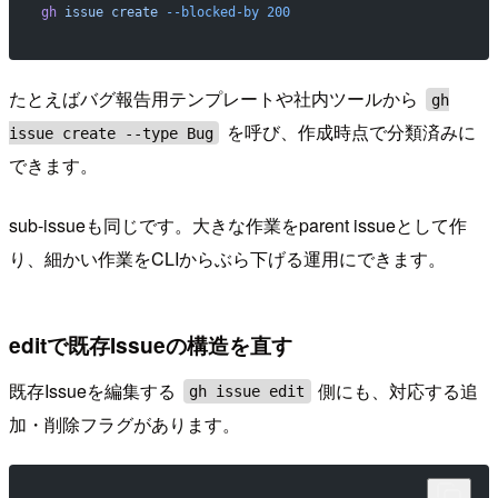
gh
 issue
 create
 --blocked-by
 200
たとえばバグ報告用テンプレートや社内ツールから
gh
を呼び、作成時点で分類済みに
issue create --type Bug
できます。
sub-issueも同じです。大きな作業をparent issueとして作
り、細かい作業をCLIからぶら下げる運用にできます。
editで既存Issueの構造を直す
既存Issueを編集する
側にも、対応する追
gh issue edit
加・削除フラグがあります。