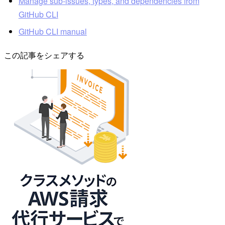
Manage sub-issues, types, and dependencies from
GitHub CLI
GitHub CLI manual
この記事をシェアする