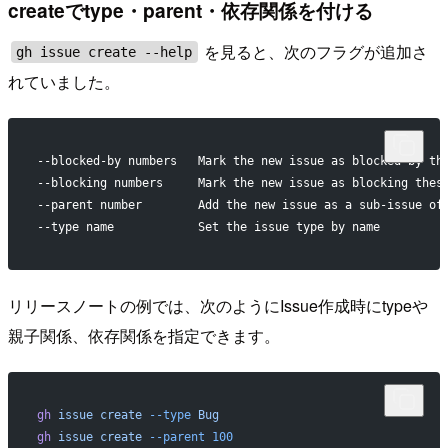
createでtype・parent・依存関係を付ける
を見ると、次のフラグが追加さ
gh issue create --help
れていました。
--blocked-by numbers   Mark the new issue as blocked by th
--blocking numbers     Mark the new issue as blocking thes
--parent number        Add the new issue as a sub-issue of
--type name            Set the issue type by name
リリースノートの例では、次のようにIssue作成時にtypeや
親子関係、依存関係を指定できます。
gh
 issue
 create
 --type
 Bug
gh
 issue
 create
 --parent
 100