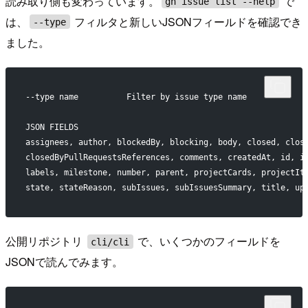
読み取り側も変わっています。
で
gh issue list --help
は、
フィルタと新しいJSONフィールドを確認でき
--type
ました。
--type name          Filter by issue type name
JSON FIELDS
assignees, author, blockedBy, blocking, body, closed, clos
closedByPullRequestsReferences, comments, createdAt, id, i
labels, milestone, number, parent, projectCards, projectIt
state, stateReason, subIssues, subIssuesSummary, title, up
公開リポジトリ
で、いくつかのフィールドを
cli/cli
JSONで読んでみます。