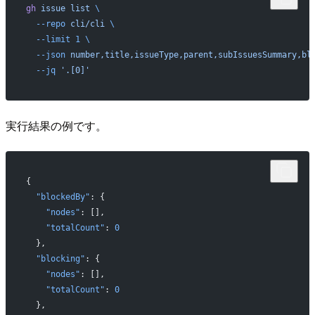
gh
 issue
 list
 \
  --repo
 cli/cli
 \
  --limit
 1
 \
  --json
 number,title,issueType,parent,subIssuesSummary,bl
  --jq
 '.[0]'
実行結果の例です。
{
  "blockedBy"
: {
    "nodes"
: [],
    "totalCount"
: 
0
  },
  "blocking"
: {
    "nodes"
: [],
    "totalCount"
: 
0
  },