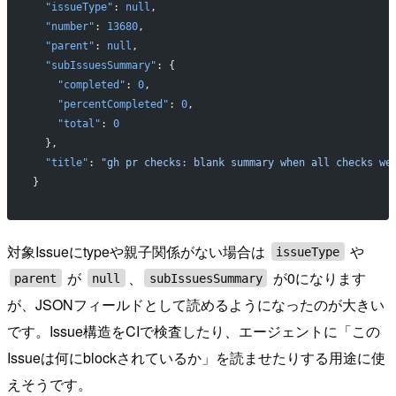
  "issueType"
: 
null
,
  "number"
: 
13680
,
  "parent"
: 
null
,
  "subIssuesSummary"
: {
    "completed"
: 
0
,
    "percentCompleted"
: 
0
,
    "total"
: 
0
  },
  "title"
: 
"gh pr checks: blank summary when all checks we
}
対象Issueにtypeや親子関係がない場合は
や
issueType
が
、
が0になります
parent
null
subIssuesSummary
が、JSONフィールドとして読めるようになったのが大きい
です。Issue構造をCIで検査したり、エージェントに「この
Issueは何にblockされているか」を読ませたりする用途に使
えそうです。