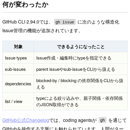
何が変わったか
GitHub CLI 2.94.0では、
に次のような構造化
gh issue
Issue管理の機能が追加されています。
対象
できるようになったこと
Issue types
Issue作成・編集時にtypeを指定できる
sub-issues
parent issueやsub-issueをCLIから扱える
blocked-by / blocking の依存関係をCLIから扱
dependencies
える
typeによる絞り込みや、親子関係・依存関係
list / view
のJSON取得ができる
GitHub公式Changelog
では、coding agentsが
を通じて
gh
GitHubを操作する文脈にも触れられています。人間がター