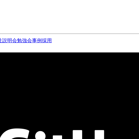
社説明会
勉強会
事例
採用