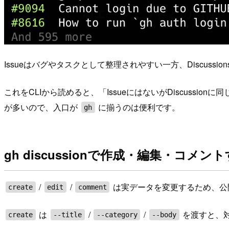
Issueはバグやタスクとして整理されやすい一方、Discuss
これをCLIから読めると、「IssueにはないがDiscussio
が多いので、入口が
に揃うのは便利です。
gh
gh discussionで作成・編集・コメン
/
/
は実データを変更するため、公開
create
edit
comment
は
/
/
を渡すと、対
create
--title
--category
--body