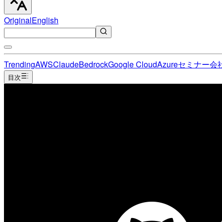
Original
English
Trending
AWS
Claude
Bedrock
Google Cloud
Azure
セミナー
会
目次