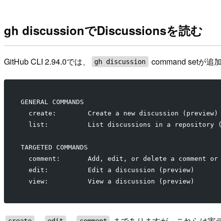
gh discussionでDiscussionsを読む
GitHub CLI 2.94.0では、
command set
gh discussion
GENERAL COMMANDS
  create:        Create a new discussion (preview)
  list:          List discussions in a repository 
TARGETED COMMANDS
  comment:       Add, edit, or delete a comment or
  edit:          Edit a discussion (preview)
  view:          View a discussion (preview)
、
、
までありますが、これらは実
create
edit
comment