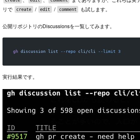
リで
/
/
も試します。
create
edit
comment
公開リポジトリのDiscussionsを一覧してみます。
gh
 discussion
 list
 --repo
 cli/cli
 --limit
 3
実行結果です。