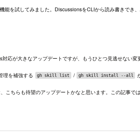
`gh skill`の新機能を試してみました。DiscussionsをCLIから
 sub-issues対応が大きなアップデートですが、もうひとつ見逃せな
lls管理を補強する
/
gh skill list
gh skill install --all
味では、こちらも待望のアップデートかなと思います。この記事で