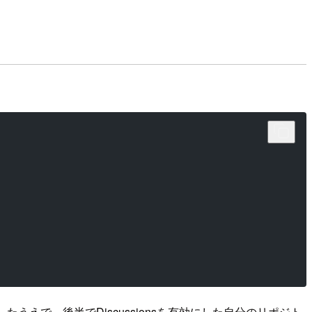
たうえで、後半でDiscussionsを有効にした自分のリポジト