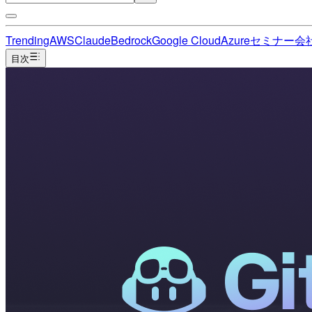
Trending
AWS
Claude
Bedrock
Google Cloud
Azure
セミナー
会
目次