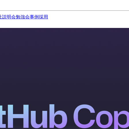
社説明会
勉強会
事例
採用