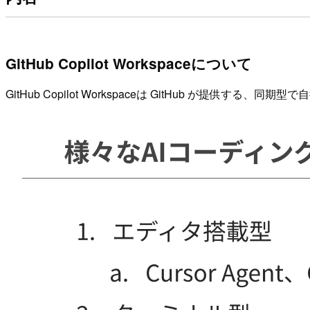
GitHub Copilot Workspaceについて
GitHub Copilot Workspaceは GitHub が提供す