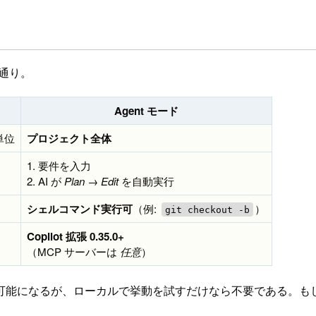
の通り。
Agent モード
単位
プロジェクト全体
1. 要件を入力
2. AI が
Plan → Edit
を自動実行
シェルコマンド実行可
（例:
）
git checkout -b
Copilot 拡張 0.35.0+
（MCP サーバーは
任意
）
連携が可能になるが、ローカルで挙動を試すだけなら不要である。もし、G