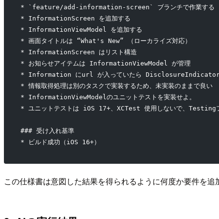
* `feature/add-information-screen` ブランチで作業する
* InformationScreen を追加する
* InformationViewModel を追加する
* 画面タイトルは “What's New” （ローカライズ対応）
* InformationScreen はリスト構造
* お知らせアイテムは InformationViewModel が管理
* Information にurl が入っていたら DisclosureI
* 情報取得処理は別のタスクで実装するため、未実装のままで良い
* InformationViewModelのユニットテストを実装せよ。
* ユニットテストは iOS 17+、XCTest 使用しないで、Test
### 受け入れ基準
* ビルド成功（iOS 16+）
この仕様書は意図した結果を得られるように何度か要件を追