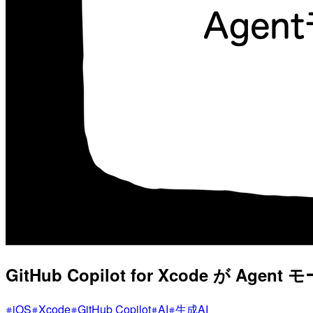
GitHub Copilot for Xcode が 
iOS
Xcode
GitHub Copilot
AI
生成AI