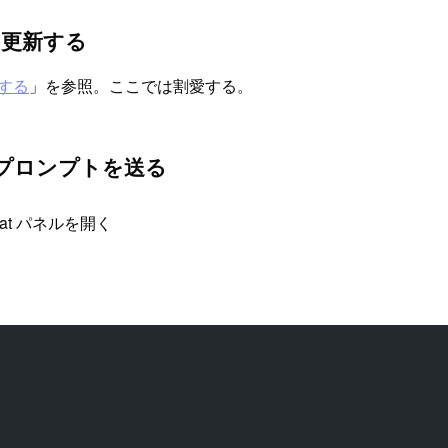
 以上に更新する
導入する
」を参照。ここでは割愛する。
えてプロンプトを送る
、Chat パネルを開く