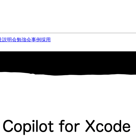
社説明会
勉強会
事例
採用