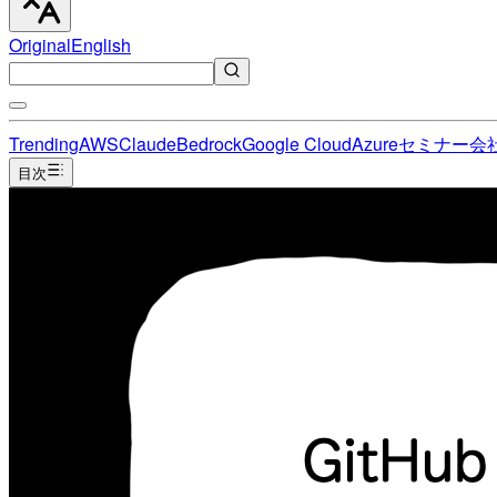
Original
English
Trending
AWS
Claude
Bedrock
Google Cloud
Azure
セミナー
会
目次