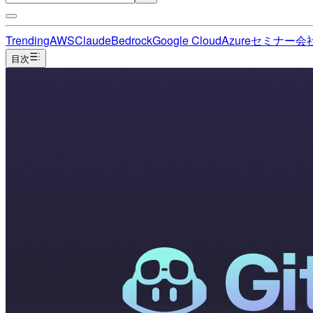
Trending
AWS
Claude
Bedrock
Google Cloud
Azure
セミナー
会
目次