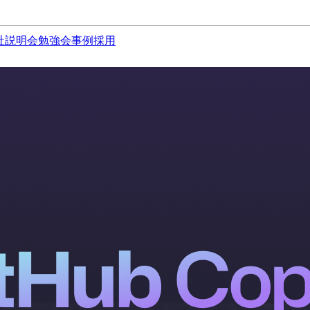
社説明会
勉強会
事例
採用