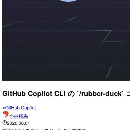
GitHub Copilot CLI の `/ru
GitHub Copilot
小林翔馬
2026.06.01