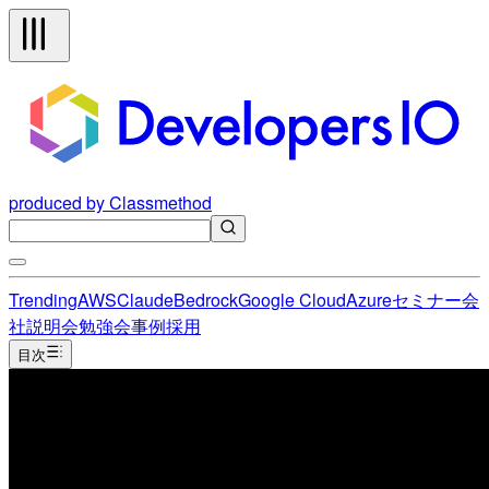
produced by Classmethod
Trending
AWS
Claude
Bedrock
Google Cloud
Azure
セミナー
会
社説明会
勉強会
事例
採用
目次