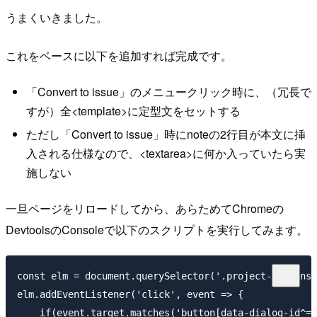
うまくいきました。
これをベースに以下を追加すれば完成です。
「Convert to issue」のメニュークリック時に、（冗長で
すが）全<template>に定型文をセットする
ただし「Convert to issue」時にnoteの2行目が本文に挿
入される仕様なので、<textarea>に何か入っていたら実
施しない
一旦ページをリロードしてから、あらためてChromeの
DevtoolsのConsoleで以下のスクリプトを実行してみます。
const elm = document.querySelector('.project-columns-
elm.addEventListener('click', event => {

    if(event.target.matches('button[data-dialog-id^="