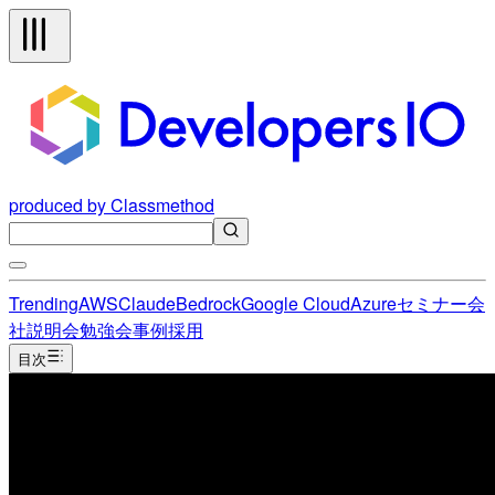
produced by Classmethod
Trending
AWS
Claude
Bedrock
Google Cloud
Azure
セミナー
会
社説明会
勉強会
事例
採用
目次