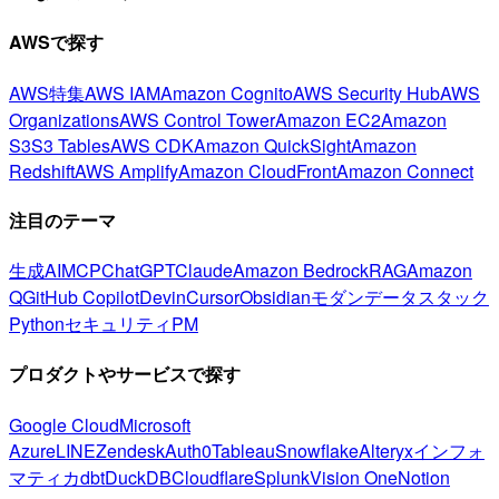
AWSで探す
AWS特集
AWS IAM
Amazon Cognito
AWS Security Hub
AWS
Organizations
AWS Control Tower
Amazon EC2
Amazon
S3
S3 Tables
AWS CDK
Amazon QuickSight
Amazon
Redshift
AWS Amplify
Amazon CloudFront
Amazon Connect
注目のテーマ
生成AI
MCP
ChatGPT
Claude
Amazon Bedrock
RAG
Amazon
Q
GitHub Copilot
Devin
Cursor
Obsidian
モダンデータスタック
Python
セキュリティ
PM
プロダクトやサービスで探す
Google Cloud
Microsoft
Azure
LINE
Zendesk
Auth0
Tableau
Snowflake
Alteryx
インフォ
マティカ
dbt
DuckDB
Cloudflare
Splunk
Vision One
Notion