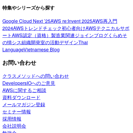
特集やシリーズから探す
Google Cloud Next ’25
AWS re:Invent 2025
AWS再入門
2024
AWSトレンドチェック
初心者向け
AWSテクニカルサポ
ート
AWS認定（資格）
製造業関連
ジョインブログ
くらめそ
の情シス
組織開発室の活動
デザイン
Thai
Language
Vietnamese Blog
お問い合わせ
クラスメソッドへの問い合わせ
DevelopersIOへのご意見
AWSに関するご相談
資料ダウンロード
メールマガジン登録
セミナー情報
採用情報
会社説明会
勉強会