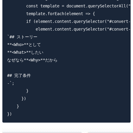
        const template = document.querySelectorAll("t
        template.forEach(element => {

        if (element.content.querySelector("#convert-c
            element.content.querySelector("#convert-c
`## ストーリー

**<Who>**として

**<What>**したい

なぜなら**<Why>**だから

## 完了条件

-`;

        }

      })

    }
