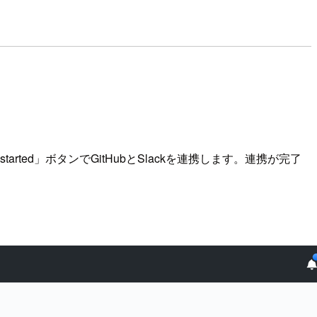
o get started」ボタンでGitHubとSlackを連携します。連携が完了