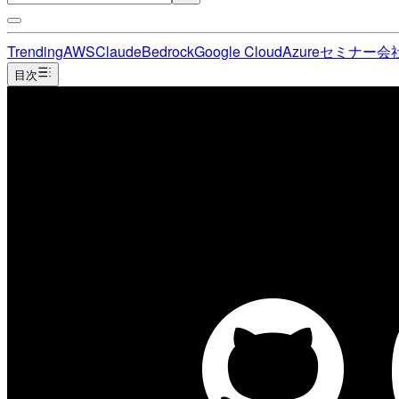
Trending
AWS
Claude
Bedrock
Google Cloud
Azure
セミナー
会
目次