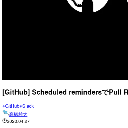
[GitHub] Scheduled reminders
GitHub
Slack
高橋雄大
2020.04.27