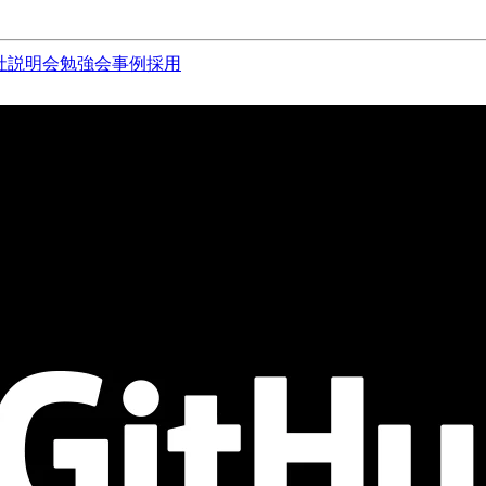
社説明会
勉強会
事例
採用