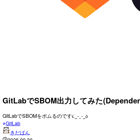
GitLabでSBOM出力してみた(Dependency
GItLabでSBOMをボムるのです૮⁔- ̫ -⁔ა
GitLab
きだぱん
2025.09.30