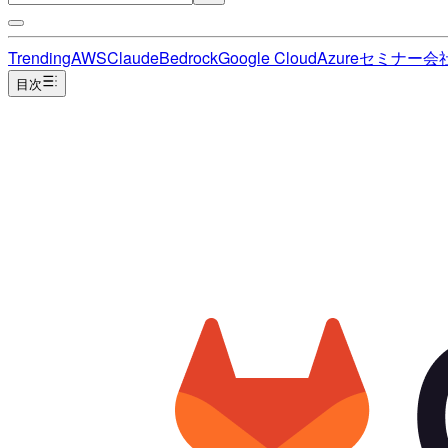
Trending
AWS
Claude
Bedrock
Google Cloud
Azure
セミナー
会
目次