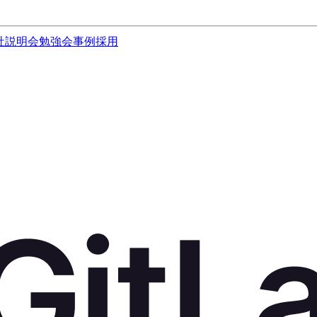
社説明会
勉強会
事例
採用