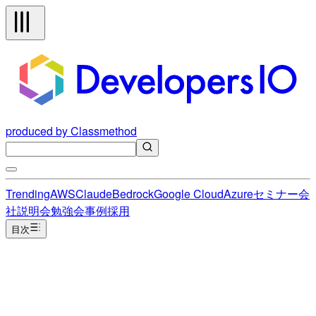
produced by Classmethod
Trending
AWS
Claude
Bedrock
Google Cloud
Azure
セミナー
会
社説明会
勉強会
事例
採用
目次