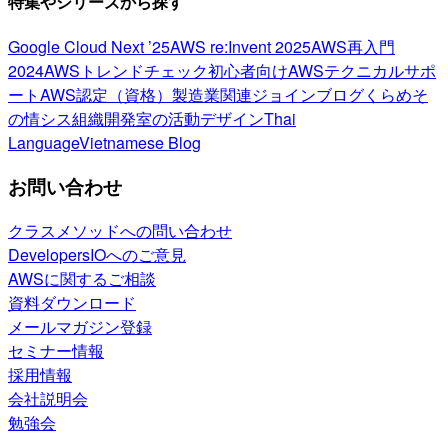
特集やシリーズから探す
Google Cloud Next ’25
AWS re:Invent 2025
AWS再入門
2024
AWSトレンドチェック
初心者向け
AWSテクニカルサポ
ート
AWS認定（資格）
製造業関連
ジョインブログ
くらめそ
の情シス
組織開発室の活動
デザイン
Thai
Language
Vietnamese Blog
お問い合わせ
クラスメソッドへの問い合わせ
DevelopersIOへのご意見
AWSに関するご相談
資料ダウンロード
メールマガジン登録
セミナー情報
採用情報
会社説明会
勉強会