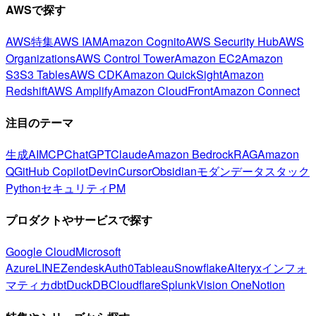
AWSで探す
AWS特集
AWS IAM
Amazon Cognito
AWS Security Hub
AWS
Organizations
AWS Control Tower
Amazon EC2
Amazon
S3
S3 Tables
AWS CDK
Amazon QuickSight
Amazon
Redshift
AWS Amplify
Amazon CloudFront
Amazon Connect
注目のテーマ
生成AI
MCP
ChatGPT
Claude
Amazon Bedrock
RAG
Amazon
Q
GitHub Copilot
Devin
Cursor
Obsidian
モダンデータスタック
Python
セキュリティ
PM
プロダクトやサービスで探す
Google Cloud
Microsoft
Azure
LINE
Zendesk
Auth0
Tableau
Snowflake
Alteryx
インフォ
マティカ
dbt
DuckDB
Cloudflare
Splunk
Vision One
Notion