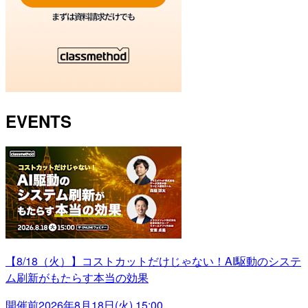
EVENTS
【8/18（火）】コストカットだけじゃない！AI駆動のシステ
ム刷新がもたらす本当の効果
開催前
2026年8月18日(火) 15:00