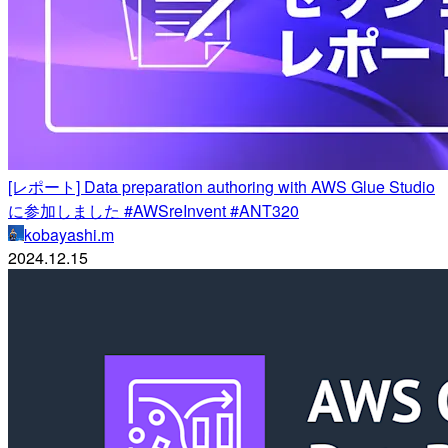
[レポート] Data preparation authoring with AWS Glue Studio
に参加しました #AWSreInvent #ANT320
kobayashi.m
2024.12.15