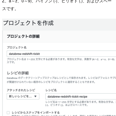
Z、a～z、0～9)、ハイフン (-)、ピリオド (.)、およびスペー
スです。