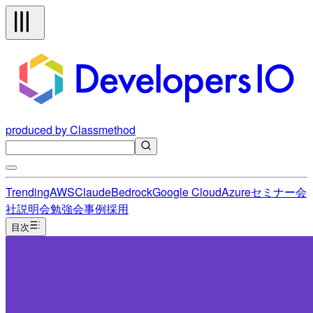
produced by Classmethod
Trending
AWS
Claude
Bedrock
Google Cloud
Azure
セミナー
会
社説明会
勉強会
事例
採用
目次