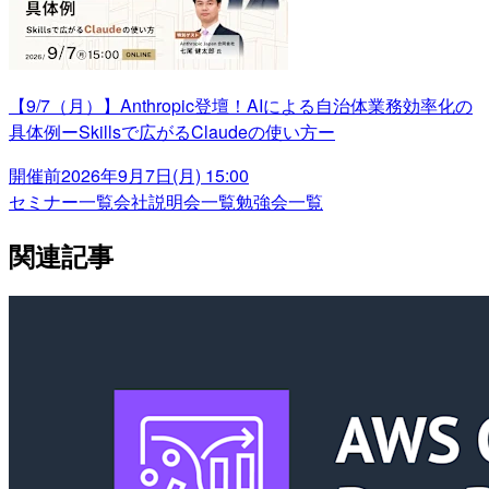
【9/7（月）】Anthropic登壇！AIによる自治体業務効率化の
具体例ーSkillsで広がるClaudeの使い方ー
開催前
2026年9月7日(月) 15:00
セミナー一覧
会社説明会一覧
勉強会一覧
関連記事