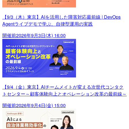
【9/3（木）東京】AIを活用した障害対応最前線 | DevOps
Agentライブデモで学ぶ、自律型運用の実践
開催前
2026年9月3日(木) 16:00
【9/4（金）東京】AIチームメイトが変える次世代コンタク
トセンター～顧客体験向上とオペレーション改革の最前線～
開催前
2026年9月4日(金) 15:00