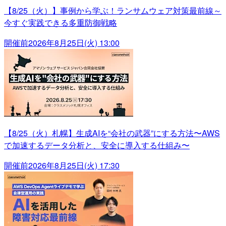
【8/25（火）】事例から学ぶ！ランサムウェア対策最前線～
今すぐ実践できる多重防御戦略
開催前
2026年8月25日(火) 13:00
【8/25（火）札幌】生成AIを“会社の武器”にする方法〜AWS
で加速するデータ分析と、安全に導入する仕組み〜
開催前
2026年8月25日(火) 17:30