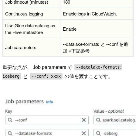
Job timeout (minutes)
180
Continuous logging
Enable logs in CloudWatch.
Use Glue data catalog as
Enable
the Hive metastore
--datalake-formats と --conf を追
Job parameters
加 ※下記参考
重要な点が、 Job parameters で
--datalake-formats:
と
の値を渡すことです。
iceberg
--conf: xxxx