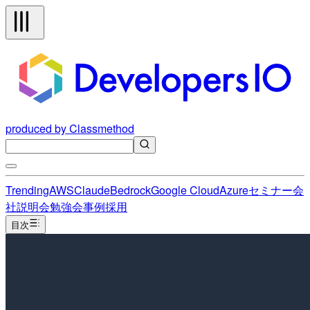
produced by Classmethod
Trending
AWS
Claude
Bedrock
Google Cloud
Azure
セミナー
会
社説明会
勉強会
事例
採用
目次