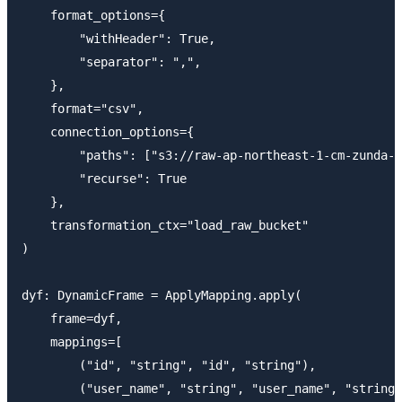
    format_options={

        "withHeader": True,

        "separator": ",",

    },

    format="csv",

    connection_options={

        "paths": ["s3://raw-ap-northeast-1-cm-zunda-d
        "recurse": True

    },

    transformation_ctx="load_raw_bucket"

)

dyf: DynamicFrame = ApplyMapping.apply(

    frame=dyf,

    mappings=[

        ("id", "string", "id", "string"),

        ("user_name", "string", "user_name", "string"