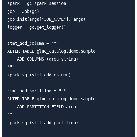
spark = gc.spark_session

job = Job(gc)

job.init(args["JOB_NAME"], args)

logger = gc.get_logger()

stmt_add_column = """

ALTER TABLE glue_catalog.demo.sample

    ADD COLUMNS (area string)

"""

spark.sql(stmt_add_column)

stmt_add_partition = """

ALTER TABLE glue_catalog.demo.sample

    ADD PARTITION FIELD area

"""

spark.sql(stmt_add_partition)
