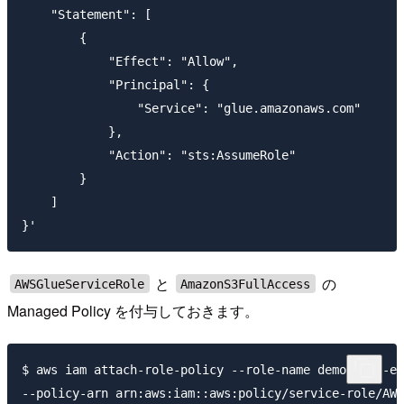
    "Statement": [

        {

            "Effect": "Allow",

            "Principal": {

                "Service": "glue.amazonaws.com"

            },

            "Action": "sts:AssumeRole"

        }

    ]

と
の
AWSGlueServiceRole
AmazonS3FullAccess
Managed Policy を付与しておきます。
$ aws iam attach-role-policy --role-name demo-glue-et
--policy-arn arn:aws:iam::aws:policy/service-role/AWS