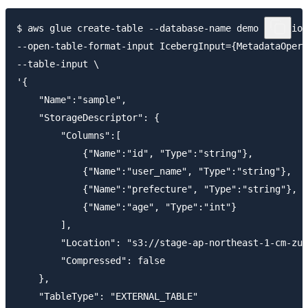
$ aws glue create-table --database-name demo --region
--open-table-format-input IcebergInput={MetadataOpera
--table-input \

'{

    "Name":"sample",

    "StorageDescriptor": {

        "Columns":[

            {"Name":"id", "Type":"string"},

            {"Name":"user_name", "Type":"string"},

            {"Name":"prefecture", "Type":"string"},

            {"Name":"age", "Type":"int"}

        ],

        "Location": "s3://stage-ap-northeast-1-cm-zun
        "Compressed": false

    },

    "TableType": "EXTERNAL_TABLE"
