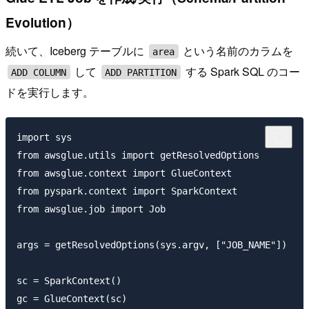
Evolution）
続いて、Iceberg テーブルに
という名前のカラムを
area
して
する Spark SQL のコー
ADD COLUMN
ADD PARTITION
ドを実行します。
import sys

from awsglue.utils import getResolvedOptions

from awsglue.context import GlueContext

from pyspark.context import SparkContext

from awsglue.job import Job

args = getResolvedOptions(sys.argv, ["JOB_NAME"])

sc = SparkContext()

gc = GlueContext(sc)
