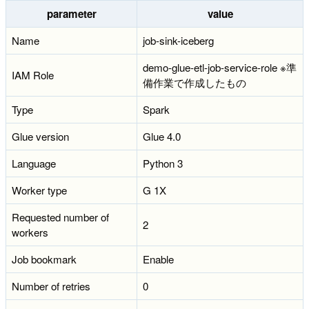
parameter
value
Name
job-sink-iceberg
demo-glue-etl-job-service-role ※準
IAM Role
備作業で作成したもの
Type
Spark
Glue version
Glue 4.0
Language
Python 3
Worker type
G 1X
Requested number of
2
workers
Job bookmark
Enable
Number of retries
0