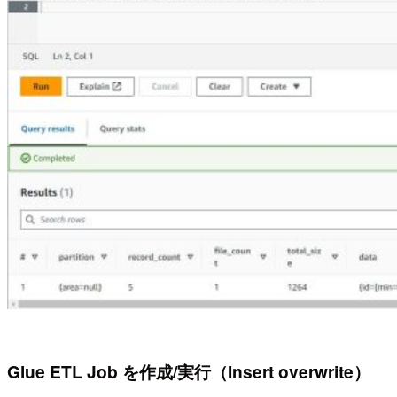
Glue ETL Job を作成/実行（Insert overwrite）