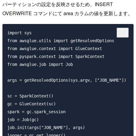
パーティションの設定を反映させるため、INSERT
OVERWRITE コマンドにて area カラムの値を更新します。
import sys

from awsglue.utils import getResolvedOptions

from awsglue.context import GlueContext

from pyspark.context import SparkContext

from awsglue.job import Job

args = getResolvedOptions(sys.argv, ["JOB_NAME"])

sc = SparkContext()

gc = GlueContext(sc)

spark = gc.spark_session

job = Job(gc)

job.init(args["JOB_NAME"], args)

logger = gc.get_logger()
