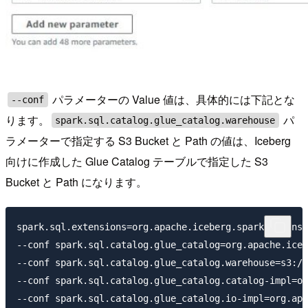
パラメーターの Value 値は、具体的には下記とな
--conf
ります。
パ
spark.sql.catalog.glue_catalog.warehouse
ラメーターで指定する S3 Bucket と Path の値は、Iceberg
向けに作成した Glue Catalog テーブルで指定した S3
Bucket と Path になります。
spark.sql.extensions=org.apache.iceberg.spark.extensi
--conf spark.sql.catalog.glue_catalog=org.apache.iceb
--conf spark.sql.catalog.glue_catalog.warehouse=s3://
--conf spark.sql.catalog.glue_catalog.catalog-impl=or