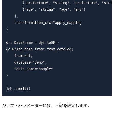
        ("prefecture", "string", "prefecture", "strin
        ("age", "string", "age", "int")

    ],

    transformation_ctx="apply_mapping"

)

df: DataFrame = dyf.toDF()

gc.write_data_frame.from_catalog(

    frame=df,

    database="demo",

    table_name="sample"

)

ジョブ・パラメーターには、下記を設定します。