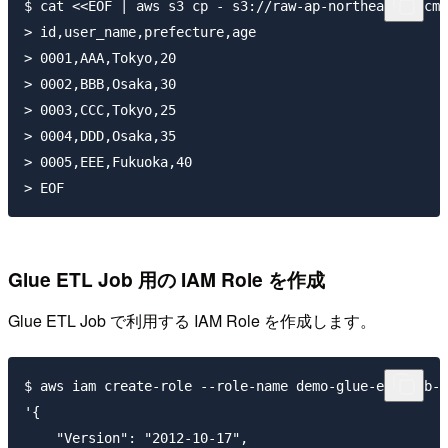
$ cat <<EOF | aws s3 cp - s3://raw-ap-northeast-1-cm-
> id,user_name,prefecture,age

> 0001,AAA,Tokyo,20

> 0002,BBB,Osaka,30

> 0003,CCC,Tokyo,25

> 0004,DDD,Osaka,35

> 0005,EEE,Fukuoka,40

Glue ETL Job 用の IAM Role を作成
Glue ETL Job で利用する IAM Role を作成します。
$ aws iam create-role --role-name demo-glue-etl-job-s
'{

    "Version": "2012-10-17",
