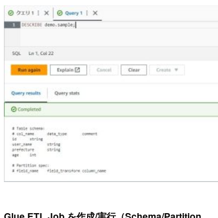
Glue ETL Job を作成/実行（Schema/Partition