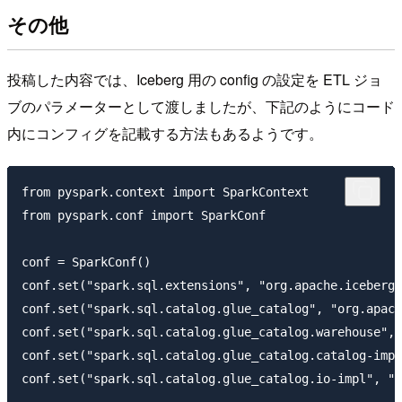
その他
投稿した内容では、Iceberg 用の config の設定を ETL ジョ
ブのパラメーターとして渡しましたが、下記のようにコード
内にコンフィグを記載する方法もあるようです。
from pyspark.context import SparkContext

from pyspark.conf import SparkConf

conf = SparkConf()

conf.set("spark.sql.extensions", "org.apache.iceberg.
conf.set("spark.sql.catalog.glue_catalog", "org.apach
conf.set("spark.sql.catalog.glue_catalog.warehouse", 
conf.set("spark.sql.catalog.glue_catalog.catalog-impl
conf.set("spark.sql.catalog.glue_catalog.io-impl", "o