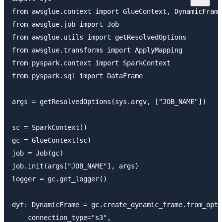
from awsglue.context import GlueContext, DynamicFrame

from awsglue.job import Job

from awsglue.utils import getResolvedOptions

from awsglue.transforms import ApplyMapping

from pyspark.context import SparkContext

from pyspark.sql import DataFrame

args = getResolvedOptions(sys.argv, ["JOB_NAME"])

sc = SparkContext()

gc = GlueContext(sc)

job = Job(gc)

job.init(args["JOB_NAME"], args)

logger = gc.get_logger()

dyf: DynamicFrame = gc.create_dynamic_frame.from_opti
    connection_type="s3",
