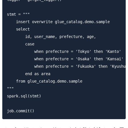
stmt = """

    insert overwrite glue_catalog.demo.sample

    select

        id, user_name, prefecture, age,

        case

            when prefecture = 'Tokyo' then 'Kanto'

            when prefecture = 'Osaka' then 'Kansai'

            when prefecture = 'Fukuoka' then 'Kyushu'

        end as area

    from glue_catalog.demo.sample

"""

spark.sql(stmt)
